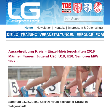
Home
Newsletter
Kontakt
Impressum & Datenschutz
DIE LG
TRAINING
VERANSTALTUNGEN
ERFOLGE
FÖRDER
Ausschreibung Kreis – Einzel-Meisterschaften 2019
Männer, Frauen, Jugend U20, U18, U16, Senioren M/W
30-75
Samstag 04.05.2019, , Sportzentrum Zellhäuser Straße in
Seligenstadt