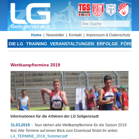
Home
Newsletter
Kontakt
Impressum & Datenschutz
DIE LG
TRAINING
VERANSTALTUNGEN
ERFOLGE
FÖRDER
Wettkampftermine 2019
Informationen für die Athleten der LG Seligenstadt
31.03.2019
Nun stehen alle Wettkampftermine für die Saison 2019
fest. Alle Termine auf einen Blick zum Download findet ihr anbei.
LA_TERMINE_2019_Sommer.pdf