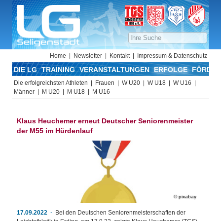
Home
Newsletter
Kontakt
Impressum & Datenschutz
DIE LG
TRAINING
VERANSTALTUNGEN
ERFOLGE
FÖRDER
Die erfolgreichsten Athleten
Frauen
W U20
W U18
W U16
Männer
M U20
M U18
M U16
Klaus Heuchemer erneut Deutscher Seniorenmeister
der M55 im Hürdenlauf
pixabay
17.09.2022
Bei den Deutschen Seniorenmeisterschaften der