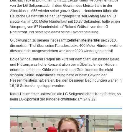
Leichtathletik in Erding, am 17.9.22, zeigte Klaus Heuchemer (TGS)
von der LG Seligenstadt mit dem Gewinn des Meistertitels in der
Altersklasse M55 wieder seine ganze Klasse. Heuchemer führte die
Deutsche Bestenliste seiner Jahrgangsstufe seit Anfang Mai an. Er
siegte klar im 100 Meter Hürdenlauf mit 16,37 Sekunden, hatte einen
Vorsprung von 87 Hundertstel auf Roland Grätsch von der LG
Rheinfront und bestätigte damit seine Favoritenstellung.
Glückwunsch zu seinem insgesamt
zehnten Meistertitel
seit 2010,
die meisten Titel über seine Paradestrecke 400 Meter Hürden, welche
diesmal nicht ausgeschrieben war, aber 2023 wieder geplant ist!
Böige Winde, starker Regen bis kurz vor dem Start, ein nasser Belag
und Pfützen, was hohe Konzentration beim Überlaufen der Hürden
erforderte und eine Kühle von nur sieben Grad konnten ihn nicht
stoppen. Seine Jahresbestleistung hatte er beim Gewinn der
Hessenmeisterschaft erzielt. Bei den besseren Bedingungen war er in
16,18 Sekunden gestoppt worden.
Klaus Heuchemer unterstützt die LG Seligenstadt als Kampfrichter, so
beim LG-Sportfest der Kinderleichtathletik am 24.9.22.