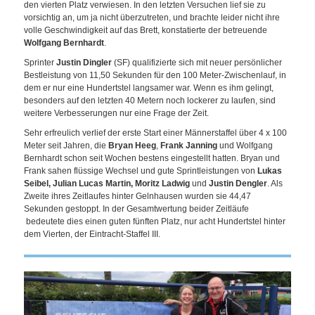
den vierten Platz verwiesen. In den letzten Versuchen lief sie zu
vorsichtig an, um ja nicht überzutreten, und brachte leider nicht ihre
volle Geschwindigkeit auf das Brett, konstatierte der betreuende
Wolfgang Bernhardt
.
Sprinter
Justin Dingler
(SF) qualifizierte sich mit neuer persönlicher
Bestleistung von 11,50 Sekunden für den 100 Meter-Zwischenlauf, in
dem er nur eine Hundertstel langsamer war. Wenn es ihm gelingt,
besonders auf den letzten 40 Metern noch lockerer zu laufen, sind
weitere Verbesserungen nur eine Frage der Zeit.
Sehr erfreulich verlief der erste Start einer Männerstaffel über 4 x 100
Meter seit Jahren, die
Bryan Heeg
,
Frank Janning
und Wolfgang
Bernhardt schon seit Wochen bestens eingestellt hatten. Bryan und
Frank sahen flüssige Wechsel und gute Sprintleistungen von
Lukas
Seibel, Julian Lucas Martin, Moritz Ladwig
und
Justin Dengler
. Als
Zweite ihres Zeitlaufes hinter Gelnhausen wurden sie 44,47
Sekunden gestoppt. In der Gesamtwertung beider Zeitläufe
bedeutete dies einen guten fünften Platz, nur acht Hundertstel hinter
dem Vierten, der Eintracht-Staffel III.