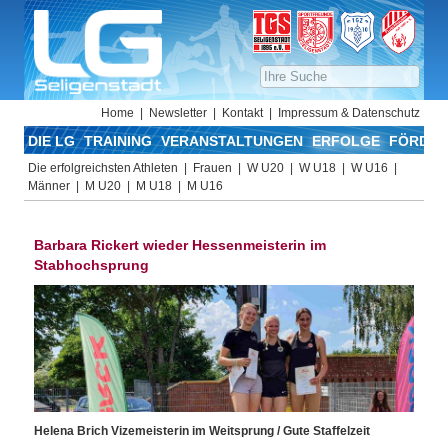
Home
Newsletter
Kontakt
Impressum & Datenschutz
DIE LG
TRAINING
VERANSTALTUNGEN
ERFOLGE
FÖRDER
Die erfolgreichsten Athleten
Frauen
W U20
W U18
W U16
Männer
M U20
M U18
M U16
Barbara Rickert wieder Hessenmeisterin im
Stabhochsprung
Helena Brich Vizemeisterin im Weitsprung / Gute Staffelzeit