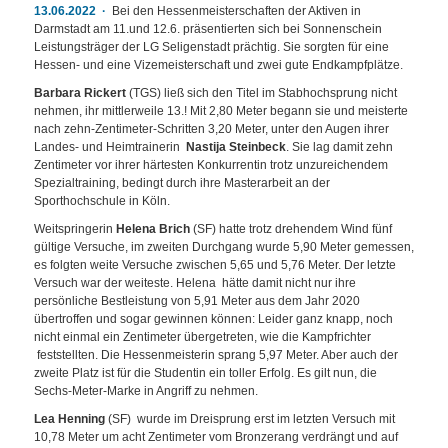
13.06.2022
Bei den Hessenmeisterschaften der Aktiven in
Darmstadt am 11.und 12.6. präsentierten sich bei Sonnenschein
Leistungsträger der LG Seligenstadt prächtig. Sie sorgten für eine
Hessen- und eine Vizemeisterschaft und zwei gute Endkampfplätze.
Barbara Rickert
(TGS) ließ sich den Titel im Stabhochsprung nicht
nehmen, ihr mittlerweile 13.! Mit 2,80 Meter begann sie und meisterte
nach zehn-Zentimeter-Schritten 3,20 Meter, unter den Augen ihrer
Landes- und Heimtrainerin
Nastija Steinbeck
. Sie lag damit zehn
Zentimeter vor ihrer härtesten Konkurrentin trotz unzureichendem
Spezialtraining, bedingt durch ihre Masterarbeit an der
Sporthochschule in Köln.
Weitspringerin
Helena Brich
(SF) hatte trotz drehendem Wind fünf
gültige Versuche, im zweiten Durchgang wurde 5,90 Meter gemessen,
es folgten weite Versuche zwischen 5,65 und 5,76 Meter. Der letzte
Versuch war der weiteste. Helena hätte damit nicht nur ihre
persönliche Bestleistung von 5,91 Meter aus dem Jahr 2020
übertroffen und sogar gewinnen können: Leider ganz knapp, noch
nicht einmal ein Zentimeter übergetreten, wie die Kampfrichter
feststellten. Die Hessenmeisterin sprang 5,97 Meter. Aber auch der
zweite Platz ist für die Studentin ein toller Erfolg. Es gilt nun, die
Sechs-Meter-Marke in Angriff zu nehmen.
Lea Henning
(SF) wurde im Dreisprung erst im letzten Versuch mit
10,78 Meter um acht Zentimeter vom Bronzerang verdrängt und auf