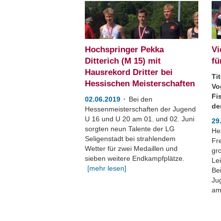
Hochspringer Pekka
Vi
Ditterich (M 15) mit
fü
Hausrekord Dritter bei
Ti
Hessischen Meisterschaften
Vo
Fi
02.06.2019
Bei den
de
Hessenmeisterschaften der Jugend
U 16 und U 20 am 01. und 02. Juni
29
sorgten neun Talente der LG
He
Seligenstadt bei strahlendem
Fr
Wetter für zwei Medaillen und
gro
sieben weitere Endkampfplätze.
Lei
[mehr lesen]
Be
Ju
am