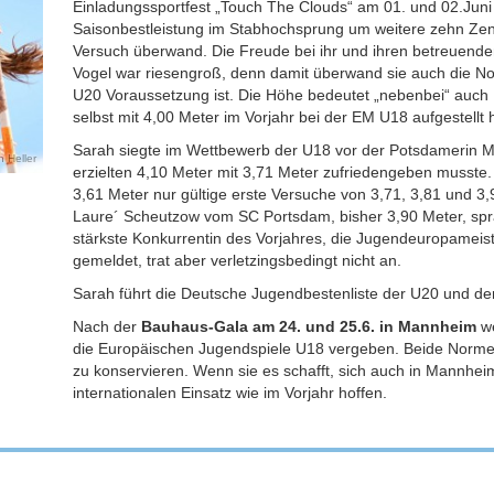
Einladungssportfest „Touch The Clouds“ am 01. und 02.Juni in
Saisonbestleistung im Stabhochsprung um weitere zehn Zenti
Versuch überwand. Die Freude bei ihr und ihren betreuende
Vogel war riesengroß, denn damit überwand sie auch die No
U20 Voraussetzung ist. Die Höhe bedeutet „nebenbei“ auch
selbst mit 4,00 Meter im Vorjahr bei der EM U18 aufgestellt h
Sarah siegte im Wettbewerb der U18 vor der Potsdamerin Moa
 Heller
erzielten 4,10 Meter mit 3,71 Meter zufriedengeben musste
3,61 Meter nur gültige erste Versuche von 3,71, 3,81 und 3
Laure´ Scheutzow vom SC Portsdam, bisher 3,90 Meter, sp
stärkste Konkurrentin des Vorjahres, die Jugendeuropamei
gemeldet, trat aber verletzingsbedingt nicht an.
Sarah führt die Deutsche Jugendbestenliste der U20 und de
Nach der
Bauhaus-Gala am 24. und 25.6. in Mannheim
we
die Europäischen Jugendspiele U18 vergeben. Beide Normen ha
zu konservieren. Wenn sie es schafft, sich auch in Mannhei
internationalen Einsatz wie im Vorjahr hoffen.