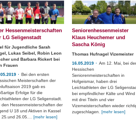
er Hessenmeisterschaften
Seniorenhessenmeister
r LG Seligenstadt
Klaus Heuchemer und
Sascha König
tel für Jugendliche Sarah
gel, Lukas Seibel, Robin Leon
Thomas Hufnagel Vizemeister
scher und Barbara Rickert bei
16.05.2019
Am 12. Mai, bei de
n Frauen
Hessischen
.05.2019
Bei den ersten
Seniorenmeisterschaften in
ssischen Meisterschaften der
Hofgeismar, haben drei
eiluftsaison 2019 gab es
Leichtathleten der LG Seligensta
ßartige Erfolge für die
bei empfindlicher Kälte und Wind
chtathleten der LG Seligenstadt.
mit drei Titeln und vier
i den Hessenmeisterschaften der
Vizemeisterschaften wieder richti
gend U 18 und Aktiven in Kassel
zugeschlagen.
[mehr lesen]
 25.und 26.05....
[mehr lesen]