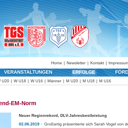
Home
Newsletter
Kontakt
Impressum
VERANSTALTUNGEN
ERFOLGE
FÖRD
 U20
W U18
W U16
Männer
M U20
M U18
M U16
gend-EM-Norm
Neuer Regionrekord, DLV-Jahresbestleistung
02.06.2019
Großartig präsentierte sich Sarah Vogel von 