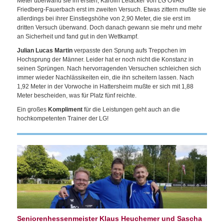
Meter überwand sie im ersten, Karolin Leiacker von LG OVAG
Friedberg-Fauerbach erst im zweiten Versuch. Etwas zittern mußte sie
allerdings bei ihrer Einstiegshöhe von 2,90 Meter, die sie erst im
dritten Versuch überwand. Doch danach gewann sie mehr und mehr
an Sicherheit und fand gut in den Wettkampf.
Julian Lucas Martin
verpasste den Sprung aufs Treppchen im
Hochsprung der Männer. Leider hat er noch nicht die Konstanz in
seinen Sprüngen. Nach hervorragenden Versuchen schleichen sich
immer wieder Nachlässikeiten ein, die ihn scheitern lassen. Nach
1,92 Meter in der Vorwoche in Hattersheim mußte er sich mit 1,88
Meter bescheiden, was für Platz fünf reichte.
Ein großes
Kompliment
für die Leistungen geht auch an die
hochkompetenten Trainer der LG!
Seniorenhessenmeister Klaus Heuchemer und Sascha