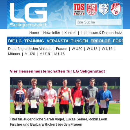
Home
Newsletter
Kontakt
Impressum & Datenschutz
DIE LG
TRAINING
VERANSTALTUNGEN
ERFOLGE
FÖRDER
Die erfolgreichsten Athleten
Frauen
W U20
W U18
W U16
Männer
M U20
M U18
M U16
Vier Hessenmeisterschaften für LG Seligenstadt
Titel für Jugendliche Sarah Vogel, Lukas Seibel, Robin Leon
Fischer und Barbara Rickert bei den Frauen