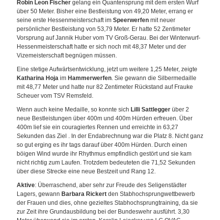
Robin Leon Fischer
gelang ein Quantensprung mit dem ersten Wurf
über 50 Meter. Bisher eine Bestleistung von 49,20 Meter, errang er
seine erste Hessenmeisterschaft im
Speerwerfen
mit neuer
persönlicher Bestleistung von 53,79 Meter. Er hatte 52 Zentimeter
Vorsprung auf Jannik Huber vom TV Groß-Gerau. Bei der Winterwurf-
Hessenmeisterschaft hatte er sich noch mit 48,37 Meter und der
Vizemeisterschaft begnügen müssen.
Eine stetige Aufwärtsentwicklung, jetzt um weitere 1,25 Meter, zeigte
Katharina Hoja
im
Hammerwerfen
. Sie gewann die Silbermedaille
mit 48,77 Meter und hatte nur 82 Zentimeter Rückstand auf Frauke
Scheuer vom TSV Remsfeld.
Wenn auch keine Medaille, so konnte sich
Lilli Sattlegger
über 2
neue Bestleistungen über 400m und 400m Hürden erfreuen. Über
400m lief sie ein couragiertes Rennen und erreichte in 63,27
Sekunden das Ziel . In der Endabrechnung war die Platz 8. Nicht ganz
so gut erging es ihr tags darauf über 400m Hürden. Durch einen
böigen Wind wurde ihr Rhythmus empfindlich gestört und sie kam
nicht richtig zum Laufen. Trotzdem bedeuteten die 71,52 Sekunden
über diese Strecke eine neue Bestzeit und Rang 12.
Aktive
: Überraschend, aber sehr zur Freude des Seligenstädter
Lagers, gewann
Barbara Rickert
den Stabhochsprungwettbewerb
der Frauen und dies, ohne gezieltes Stabhochsprungtraining, da sie
zur Zeit ihre Grundausbildung bei der Bundeswehr ausführt. 3,30