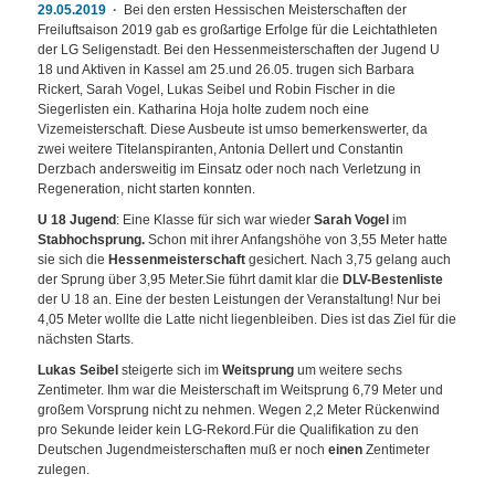
29.05.2019
Bei den ersten Hessischen Meisterschaften der
Freiluftsaison 2019 gab es großartige Erfolge für die Leichtathleten
der LG Seligenstadt. Bei den Hessenmeisterschaften der Jugend U
18 und Aktiven in Kassel am 25.und 26.05. trugen sich Barbara
Rickert, Sarah Vogel, Lukas Seibel und Robin Fischer in die
Siegerlisten ein. Katharina Hoja holte zudem noch eine
Vizemeisterschaft. Diese Ausbeute ist umso bemerkenswerter, da
zwei weitere Titelanspiranten, Antonia Dellert und Constantin
Derzbach andersweitig im Einsatz oder noch nach Verletzung in
Regeneration, nicht starten konnten.
U 18 Jugend
: Eine Klasse für sich war wieder
Sarah Vogel
im
Stabhochsprung.
Schon mit ihrer Anfangshöhe von 3,55 Meter hatte
sie sich die
Hessenmeisterschaft
gesichert. Nach 3,75 gelang auch
der Sprung über 3,95 Meter.Sie führt damit klar die
DLV-Bestenliste
der U 18 an. Eine der besten Leistungen der Veranstaltung! Nur bei
4,05 Meter wollte die Latte nicht liegenbleiben. Dies ist das Ziel für die
nächsten Starts.
Lukas Seibel
steigerte sich im
Weitsprung
um weitere sechs
Zentimeter. Ihm war die Meisterschaft im Weitsprung 6,79 Meter und
großem Vorsprung nicht zu nehmen. Wegen 2,2 Meter Rückenwind
pro Sekunde leider kein LG-Rekord.Für die Qualifikation zu den
Deutschen Jugendmeisterschaften muß er noch
einen
Zentimeter
zulegen.