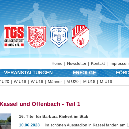
Home
Newsletter
Kontakt
Impressum
VERANSTALTUNGEN
ERFOLGE
FÖRD
 U20
W U18
W U16
Männer
M U20
M U18
M U16
Kassel und Offenbach - Teil 1
16. Titel für Barbara Rickert im Stab
10.06.2023
Im schönen Auestadion in Kassel fanden am 1