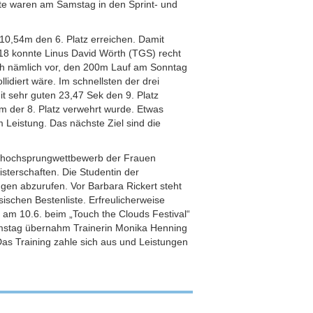
ente waren am Samstag in den Sprint- und
10,54m den 6. Platz erreichen. Damit
 U18 konnte Linus David Wörth (TGS) recht
ah nämlich vor, den 200m Lauf am Sonntag
llidiert wäre. Im schnellsten der drei
it sehr guten 23,47 Sek den 9. Platz
hm der 8. Platz verwehrt wurde. Etwas
m Leistung. Das nächste Ziel sind die
tabhochsprungwettbewerb der Frauen
isterschaften. Die Studentin der
ngen abzurufen. Vor Barbara Rickert steht
sischen Bestenliste. Erfreulicherweise
t, am 10.6. beim „Touch the Clouds Festival“
mstag übernahm Trainerin Monika Henning
 Das Training zahle sich aus und Leistungen