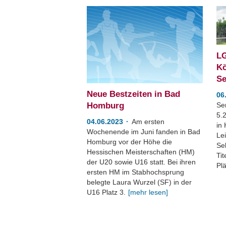
LG
Kö
Se
Neue Bestzeiten in Bad
06
Se
Homburg
5.2
04.06.2023
Am ersten
in 
Wochenende im Juni fanden in Bad
Le
Homburg vor der Höhe die
Se
Hessischen Meisterschaften (HM)
Tit
der U20 sowie U16 statt. Bei ihren
Plä
ersten HM im Stabhochsprung
belegte Laura Wurzel (SF) in der
U16 Platz 3.
[mehr lesen]