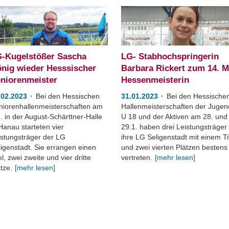
-Kugelstößer Sascha
LG- Stabhochspringerin
nig wieder Hesssischer
Barbara Rickert zum 14. M
niorenmeister
Hessenmeisterin
.02.2023
Bei den Hessischen
31.01.2023
Bei den Hessische
niorenhallenmeisterschaften am
Hallenmeisterschaften der Jugen
. in der August-Schärttner-Halle
U 18 und der Aktiven am 28. und
Hanau starteten vier
29.1. haben drei Leistungsträger
istungsträger der LG
ihre LG Seligenstadt mit einem Ti
ligenstadt. Sie errangen einen
und zwei vierten Plätzen bestens
el, zwei zweite und vier dritte
vertreten.
[mehr lesen]
tze.
[mehr lesen]