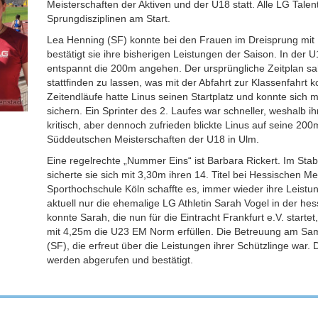
Meisterschaften der Aktiven und der U18 statt. Alle LG Tal
Sprungdisziplinen am Start.
Lea Henning (SF) konnte bei den Frauen im Dreisprung mit 
bestätigt sie ihre bisherigen Leistungen der Saison. In der
entspannt die 200m angehen. Der ursprüngliche Zeitplan s
stattfinden zu lassen, was mit der Abfahrt zur Klassenfahrt ko
Zeitendläufe hatte Linus seinen Startplatz und konnte sich m
enstadt
sichern. Ein Sprinter des 2. Laufes war schneller, weshalb i
kritisch, aber dennoch zufrieden blickte Linus auf seine 200
Süddeutschen Meisterschaften der U18 in Ulm.
Eine regelrechte „Nummer Eins“ ist Barbara Rickert. Im S
sicherte sie sich mit 3,30m ihren 14. Titel bei Hessischen Me
Sporthochschule Köln schaffte es, immer wieder ihre Leistu
aktuell nur die ehemalige LG Athletin Sarah Vogel in der hes
konnte Sarah, die nun für die Eintracht Frankfurt e.V. starte
mit 4,25m die U23 EM Norm erfüllen. Die Betreuung am Sa
(SF), die erfreut über die Leistungen ihrer Schützlinge war.
werden abgerufen und bestätigt.