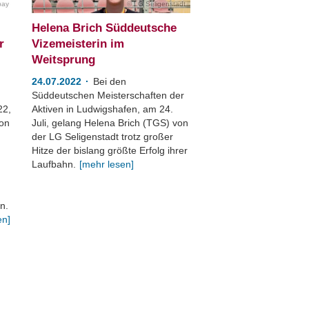
bay
LG Seligenstadt
Helena Brich Süddeutsche
r
Vizemeisterin im
Weitsprung
24.07.2022
Bei den
Süddeutschen Meisterschaften der
22,
Aktiven in Ludwigshafen, am 24.
von
Juli, gelang Helena Brich (TGS) von
der LG Seligenstadt trotz großer
Hitze der bislang größte Erfolg ihrer
Laufbahn.
[mehr lesen]
n.
en]