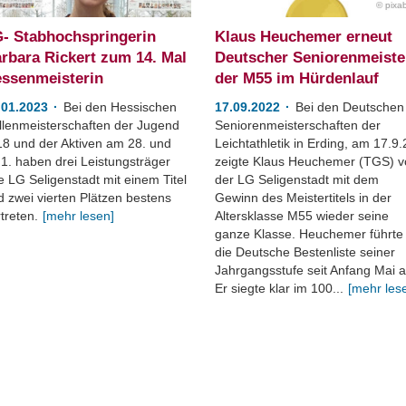
pixa
- Stabhochspringerin
Klaus Heuchemer erneut
rbara Rickert zum 14. Mal
Deutscher Seniorenmeiste
ssenmeisterin
der M55 im Hürdenlauf
.01.2023
Bei den Hessischen
17.09.2022
Bei den Deutschen
llenmeisterschaften der Jugend
Seniorenmeisterschaften der
18 und der Aktiven am 28. und
Leichtathletik in Erding, am 17.9.
.1. haben drei Leistungsträger
zeigte Klaus Heuchemer (TGS) 
e LG Seligenstadt mit einem Titel
der LG Seligenstadt mit dem
d zwei vierten Plätzen bestens
Gewinn des Meistertitels in der
treten.
[mehr lesen]
Altersklasse M55 wieder seine
ganze Klasse. Heuchemer führte
die Deutsche Bestenliste seiner
Jahrgangsstufe seit Anfang Mai a
Er siegte klar im 100...
[mehr les