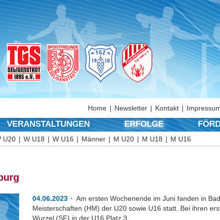
Home
Newsletter
Kontakt
Impressum
VERANSTALTUNGEN
ERFOLGE
FÖRD
 U20
W U18
W U16
Männer
M U20
M U18
M U16
burg
04.06.2023
Am ersten Wochenende im Juni fanden in Ba
Meisterschaften (HM) der U20 sowie U16 statt. Bei ihren e
Wurzel (SF) in der U16 Platz 3.