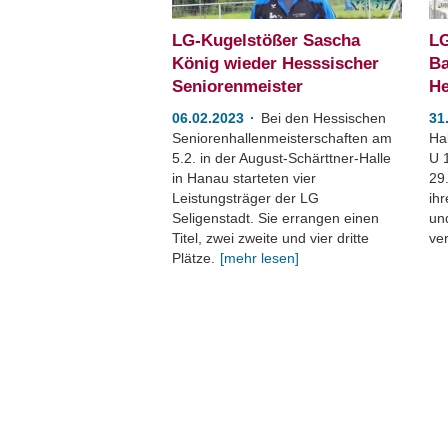
LG-Kugelstößer Sascha
LG
König wieder Hesssischer
Ba
Seniorenmeister
He
06.02.2023
Bei den Hessischen
31
Seniorenhallenmeisterschaften am
Ha
5.2. in der August-Schärttner-Halle
U 
in Hanau starteten vier
29
Leistungsträger der LG
ihr
Seligenstadt. Sie errangen einen
un
Titel, zwei zweite und vier dritte
ver
Plätze.
[mehr lesen]