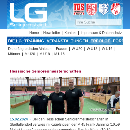
Home
Newsletter
Kontakt
Impressum & Datenschutz
DIE LG
TRAINING
VERANSTALTUNGEN
ERFOLGE
FÖRDER
Die erfolgreichsten Athleten
Frauen
W U20
W U18
W U16
Männer
M U20
M U18
M U16
Hessische Seniorenmeisterschaften
LG Seligenstadt
15.02.2024
Bei den Hessischen Seniorenmeisterschaften in
Stadtallendorf verwies im Kugelstoßen der M 45 Frank Janning (10,59
Meter) knapp Abonnementshessenmeister Sascha König (10,39