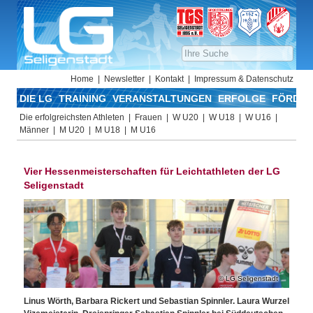
Home
Newsletter
Kontakt
Impressum & Datenschutz
DIE LG
TRAINING
VERANSTALTUNGEN
ERFOLGE
FÖRDER
Die erfolgreichsten Athleten
Frauen
W U20
W U18
W U16
Männer
M U20
M U18
M U16
Vier Hessenmeisterschaften für Leichtathleten der LG
Seligenstadt
LG Seligenstadt
Linus Wörth, Barbara Rickert und Sebastian Spinnler. Laura Wurzel