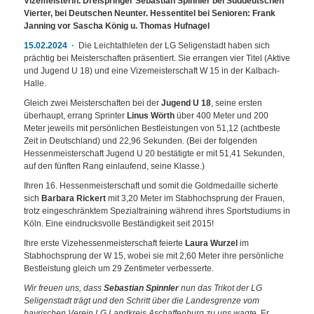
Vizemeisterin. Dreispringer Sebastian Spinnler bei Süddeutschen
Vierter, bei Deutschen Neunter. Hessentitel bei Senioren: Frank
Janning vor Sascha König u. Thomas Hufnagel
15.02.2024
Die Leichtathleten der LG Seligenstadt haben sich
prächtig bei Meisterschaften präsentiert. Sie errangen vier Titel (Aktive
und Jugend U 18) und eine Vizemeisterschaft W 15 in der Kalbach-
Halle.
Gleich zwei Meisterschaften bei der
Jugend U 18
, seine ersten
überhaupt, errang Sprinter
Linus Wörth
über 400 Meter und 200
Meter jeweils mit persönlichen Bestleistungen von 51,12 (achtbeste
Zeit in Deutschland) und 22,96 Sekunden. (Bei der folgenden
Hessenmeisterschaft Jugend U 20 bestätigte er mit 51,41 Sekunden,
auf den fünften Rang einlaufend, seine Klasse.)
Ihren 16. Hessenmeisterschaft und somit die Goldmedaille sicherte
sich
Barbara Rickert
mit 3,20 Meter im Stabhochsprung der Frauen,
trotz eingeschränktem Spezialtraining während ihres Sportstudiums in
Köln. Eine eindrucksvolle Beständigkeit seit 2015!
Ihre erste Vizehessenmeisterschaft feierte
Laura Wurzel
im
Stabhochsprung der W 15, wobei sie mit 2,60 Meter ihre persönliche
Bestleistung gleich um 29 Zentimeter verbesserte.
Wir freuen uns, dass
Sebastian Spinnler
nun das Trikot der LG
Seligenstadt trägt und den Schritt über die Landesgrenze vom
bayrischen Verein LG Landkreis Aschaffenburg zu uns wagte
. Er