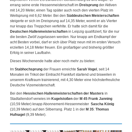
errang seine erste Hessenmeisterschaft im
Dreisprung
der Aktiven
mit 14,20 Meter, einen Tag später auch noch den vierten Platz im
Weitsprung mit 6,62 Meter. Bei den
Süddeutschen Meisterschaften
steigerte er sich im Dreisprung auf 14,35 Meter, womit er als Vierter
nur knapp das Treppchen verfehlte. Er hatte sich damit für die
Deutschen Hallenmeisterschaften
in Leipzig qualifiziert, für die nur
die besten Zwölf zugelassen werden. Nur knapp am Endkampf der
acht Besten vorbei, darf er sich über Platz neun mit im ersten Versuch
erzielten 14,18 Meter freuen. Ein großartiger und bisherig größter
Erfolg in seiner Laufbahn.
Dieses Wochenende hatte aber noch mehr zu bieten:
Im
Stabhochsprung
der Frauen erreichte
Sarah Vogel
, seit 14
Monaten im Trikot der Eintracht Frankfurt startend und bisweilen in
unserem Kraftraum trainierend, mit 4,30 Meter eine höchsterfreuliche
Deutsche Vizemeisterschaft.
Bei den
Hessischen Hallenmeisterschaften der Masters
in
Stadtallendorf verwies im
Kugelstoßen
der
M 45
Frank Janning
(10,59 Meter) knapp Abonnement-Hessenmeister
Sascha König
(10,39 Meter) auf den Silberrang. Platz 1 in der
M 35
:
Thomas
Hufnagel
(9,39 Meter).