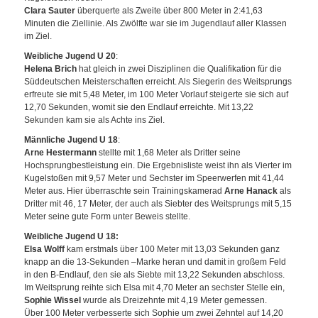
Clara Sauter
überquerte als Zweite über 800 Meter in 2:41,63
Minuten die Ziellinie. Als Zwölfte war sie im Jugendlauf aller Klassen
im Ziel.
Weibliche Jugend U 20
:
Helena Brich
hat gleich in zwei Disziplinen die Qualifikation für die
Süddeutschen Meisterschaften erreicht. Als Siegerin des Weitsprungs
erfreute sie mit 5,48 Meter, im 100 Meter Vorlauf steigerte sie sich auf
12,70 Sekunden, womit sie den Endlauf erreichte. Mit 13,22
Sekunden kam sie als Achte ins Ziel.
Männliche
Jugend U 18
:
Arne Hestermann
stellte mit 1,68 Meter als Dritter seine
Hochsprungbestleistung ein. Die Ergebnisliste weist ihn als Vierter im
Kugelstoßen mit 9,57 Meter und Sechster im Speerwerfen mit 41,44
Meter aus. Hier überraschte sein Trainingskamerad
Arne Hanack
als
Dritter mit 46, 17 Meter, der auch als Siebter des Weitsprungs mit 5,15
Meter seine gute Form unter Beweis stellte.
Weibliche Jugend U 18:
Elsa Wolff
kam erstmals über 100 Meter mit 13,03 Sekunden ganz
knapp an die 13-Sekunden –Marke heran und damit in großem Feld
in den B-Endlauf, den sie als Siebte mit 13,22 Sekunden abschloss.
Im Weitsprung reihte sich Elsa mit 4,70 Meter an sechster Stelle ein,
Sophie Wissel
wurde als Dreizehnte mit 4,19 Meter gemessen.
Über 100 Meter verbesserte sich Sophie um zwei Zehntel auf 14,20