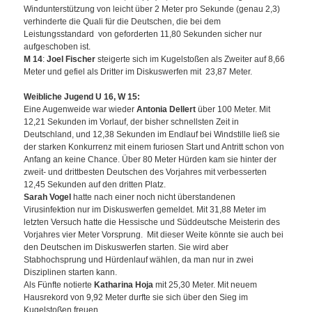
Windunterstützung von leicht über 2 Meter pro Sekunde (genau 2,3)
verhinderte die Quali für die Deutschen, die bei dem
Leistungsstandard von geforderten 11,80 Sekunden sicher nur
aufgeschoben ist.
M 14
:
Joel Fischer
steigerte sich im Kugelstoßen als Zweiter auf 8,66
Meter und gefiel als Dritter im Diskuswerfen mit 23,87 Meter.
Weibliche Jugend U 16, W 15:
Eine Augenweide war wieder
Antonia Dellert
über 100 Meter. Mit
12,21 Sekunden im Vorlauf, der bisher schnellsten Zeit in
Deutschland, und 12,38 Sekunden im Endlauf bei Windstille ließ sie
der starken Konkurrenz mit einem furiosen Start und Antritt schon von
Anfang an keine Chance. Über 80 Meter Hürden kam sie hinter der
zweit- und drittbesten Deutschen des Vorjahres mit verbesserten
12,45 Sekunden auf den dritten Platz.
Sarah Vogel
hatte nach einer noch nicht überstandenen
Virusinfektion nur im Diskuswerfen gemeldet. Mit 31,88 Meter im
letzten Versuch hatte die Hessische und Süddeutsche Meisterin des
Vorjahres vier Meter Vorsprung. Mit dieser Weite könnte sie auch bei
den Deutschen im Diskuswerfen starten. Sie wird aber
Stabhochsprung und Hürdenlauf wählen, da man nur in zwei
Disziplinen starten kann.
Als Fünfte notierte
Katharina Hoja
mit 25,30 Meter. Mit neuem
Hausrekord von 9,92 Meter durfte sie sich über den Sieg im
Kugelstoßen freuen.