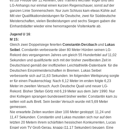
es zur Freude der 12 Athleten, des Trainers Michael Vogel und des
LG-Anhangs nur einmal einen kurzen Regenschauer, sonst auf der
ganzen Linie Sonnenschein. Nur zum Schluss kam etwas Kühle auf.
Mit vier Qualifikationsleistungen für Deutsche, zwei für Süddeutsche
Meisterschaften, vielen Bestleistungen und sechs Siegen gaben die
Einhardstädter wieder eine hervorragende Visitenkarte ab.
Jugend U 16
:
M 15:
Gleich zwei Doppelsiege feierten
Constantin Derzbach
und
Lukas
Seibel
. Constantin verbesserte über 80 Meter Hürden seinen LG-
Rekord des vergangenen Jahres um gleich 55 Hundertstel auf 11,02
Sekunden und qualifizierte sich mit der bisher zweitbesten Zeit in
Deutschland gemäß der inoffiziellen Leichtathletik-Datenbank für die
Deutschen Einzelmeisterschaften in Bremen. Lukas Seibel
verbesserte sich auf 11,63 Sekunden. Im folgenden Weitsprung sorgte
er für einen Paukenschlag: Nach 6,12 Meter im ersten folgte 6,23
Meter im zweiten Versuch. Auch Deutsche Quali und neuer LG-
Rekord. Bisher Stefan Görtz mit 6,19 Meter aus dem Jahr 1990. Nur
drei Kollegen sprangen bundesweit bisher weiter. Constantin kam zu
selten voll aufs Brett. Sein bester Versuch wurde mit 5,69 Meter
gemessen.
Nie erwartete Zeiten wurden über 100 Meter gestoppt: 11,24 und
11,47 Sekunden. Constantin und Lukas mussten sich nur auf den
letzten 20 Metern ihrem schärfsten hessischen Konkurrenten, Lucas
Engel vom TV Groß-Gerau, knapp (11,17 Sekunden) beugen. Eine