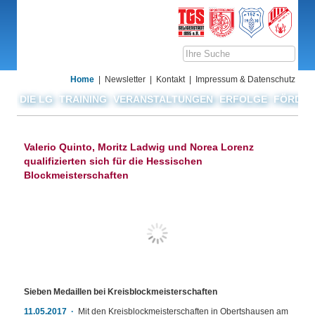
Home
Newsletter
Kontakt
Impressum & Datenschutz
DIE LG
TRAINING
VERANSTALTUNGEN
ERFOLGE
FÖRDER
Valerio Quinto, Moritz Ladwig und Norea Lorenz
qualifizierten sich für die Hessischen
Blockmeisterschaften
Sieben Medaillen bei Kreisblockmeisterschaften
11.05.2017
Mit den Kreisblockmeisterschaften in Obertshausen am