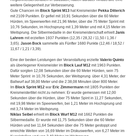
weitere Gelegenheit zur Verbesserung.
Gute Chancen im
Block Sprint M13
hat Kreismeister
Pekka Ditterich
mit 2109 Punkten. Er gefiel mit 10,91 Sekunden über die 60 Meter
Hürden, im Speerwerfen mit 21,96 Meter, über die 75 Meter Sprint mit
10,76 Sekunden, im Hochsprung mit 1,39 Meter und mit 4,15 Meter im
Weitsprung. Die Silbermedaille in der Kreismeisterschaft erhielt
Janis
Lahrem
mit erzielten 1937 Punkten (12,35 / 28,32 / 11,50 / 1,36 /
3,65).
Jason Bock
sammelte als Fünfter 1680 Punkte (12,46 / 18,52 /
11,67 / 1,21 / 3,39).
Eine der besten Leistungen der Veranstaltung erzielte
Valerio Quinto
als überlegener Kreismeister im
Block Lauf M12
mit 1963 Punkten.
Dafür sorgten 12,08 Sekunden über die 60 Meter Hürden, sein 75
Meter Sprint in 10,76 Sekunden, der Weitsprung über 4,31 Meter, der
Ballwurf auf 38,00 Meter und die 2:38,08 Minuten über 800 Meter.
Im
Block Sprint M12
war
Eric Zimmermann
mit 1805 Punkten der
Kreismeistertitel nicht zu nehmen: Er wurde gemessen mit 12,00
Sekunden über die Hürden, über 75 Meter Spint in 11,27 Sekunden,
mit 19,98 Meter im Speerwerfen, bei 1,21 Meter im Hochsprung und
mit 3,74 Meter im Weitsprung.
Niklas Seibel
erhielt im
Block Wurf M12
mit 1662 Punkten die
Silbermedaille. Er wurde mit 11,75 Sekunden über die 60 Meter
Hürden und bei 11,64 Sekunden über die 75 Meter gestoppt und
erreichte Weiten von 16,69 Meter im Diskuswerfen, von 6,27 Meter im