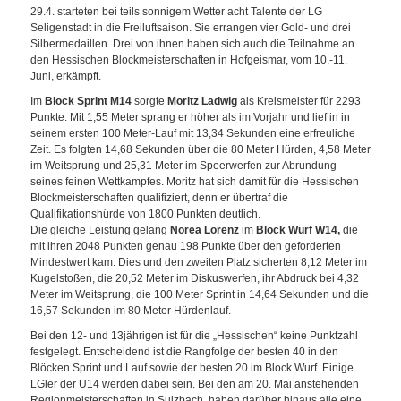
29.4. starteten bei teils sonnigem Wetter acht Talente der LG
Seligenstadt in die Freiluftsaison. Sie errangen vier Gold- und drei
Silbermedaillen. Drei von ihnen haben sich auch die Teilnahme an
den Hessischen Blockmeisterschaften in Hofgeismar, vom 10.-11.
Juni, erkämpft.
Im
Block Sprint M14
sorgte
Moritz Ladwig
als Kreismeister für 2293
Punkte. Mit 1,55 Meter sprang er höher als im Vorjahr und lief in in
seinem ersten 100 Meter-Lauf mit 13,34 Sekunden eine erfreuliche
Zeit. Es folgten 14,68 Sekunden über die 80 Meter Hürden, 4,58 Meter
im Weitsprung und 25,31 Meter im Speerwerfen zur Abrundung
seines feinen Wettkampfes. Moritz hat sich damit für die Hessischen
Blockmeisterschaften qualifiziert, denn er übertraf die
Qualifikationshürde von 1800 Punkten deutlich.
Die gleiche Leistung gelang
Norea Lorenz
im
Block Wurf W14,
die
mit ihren 2048 Punkten genau 198 Punkte über den geforderten
Mindestwert kam. Dies und den zweiten Platz sicherten 8,12 Meter im
Kugelstoßen, die 20,52 Meter im Diskuswerfen, ihr Abdruck bei 4,32
Meter im Weitsprung, die 100 Meter Sprint in 14,64 Sekunden und die
16,57 Sekunden im 80 Meter Hürdenlauf.
Bei den 12- und 13jährigen ist für die „Hessischen“ keine Punktzahl
festgelegt. Entscheidend ist die Rangfolge der besten 40 in den
Blöcken Sprint und Lauf sowie der besten 20 im Block Wurf. Einige
LGler der U14 werden dabei sein. Bei den am 20. Mai anstehenden
Regionmeisterschaften in Sulzbach, haben darüber hinaus alle eine