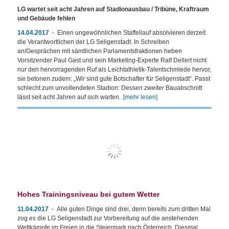
LG wartet seit acht Jahren auf Stadionausbau / Tribüne, Kraftraum
und Gebäude fehlen
14.04.2017
Einen ungewöhnlichen Staffellauf absolvieren derzeit
die Verantwortlichen der LG Seligenstadt. In Schreiben
an/Gesprächen mit sämtlichen Parlamentsfraktionen heben
Vorsitzender Paul Gast und sein Marketing-Experte Ralf Dellert nicht
nur den hervorragenden Ruf als Leichtathletik-Talentschmiede hervor,
sie betonen zudem: „Wir sind gute Botschafter für Seligenstadt“. Passt
schlecht zum unvollendeten Stadion: Dessen zweiter Bauabschnitt
lässt seit acht Jahren auf sich warten.
[mehr lesen]
Hohes Trainingsniveau bei gutem Wetter
11.04.2017
Alle guten Dinge sind drei, denn bereits zum dritten Mal
zog es die LG Seligenstadt zur Vorbereitung auf die anstehenden
Wettkämpfe im Freien in die Steiermark nach Österreich. Diesmal