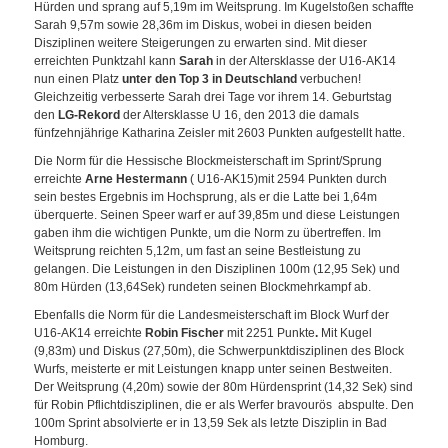
Hürden und sprang auf 5,19m im Weitsprung. Im Kugelstoßen schaffte
Sarah 9,57m sowie 28,36m im Diskus, wobei in diesen beiden
Disziplinen weitere Steigerungen zu erwarten sind. Mit dieser
erreichten Punktzahl kann
Sarah
in der Altersklasse der U16-AK14
nun einen Platz
unter den Top 3 in Deutschland
verbuchen!
Gleichzeitig verbesserte Sarah drei Tage vor ihrem 14. Geburtstag
den
LG-Rekord
der Altersklasse U 16, den 2013 die damals
fünfzehnjährige Katharina Zeisler mit 2603 Punkten aufgestellt hatte.
Die Norm für die Hessische Blockmeisterschaft im Sprint/Sprung
erreichte
Arne Hestermann
( U16-AK15)mit 2594 Punkten durch
sein bestes Ergebnis im Hochsprung, als er die Latte bei 1,64m
überquerte. Seinen Speer warf er auf 39,85m und diese Leistungen
gaben ihm die wichtigen Punkte, um die Norm zu übertreffen. Im
Weitsprung reichten 5,12m, um fast an seine Bestleistung zu
gelangen. Die Leistungen in den Disziplinen 100m (12,95 Sek) und
80m Hürden (13,64Sek) rundeten seinen Blockmehrkampf ab.
Ebenfalls die Norm für die Landesmeisterschaft im Block Wurf der
U16-AK14 erreichte
Robin Fischer
mit 2251 Punkte
.
Mit Kugel
(9,83m) und Diskus (27,50m), die Schwerpunktdisziplinen des Block
Wurfs, meisterte er mit Leistungen knapp unter seinen Bestweiten.
Der Weitsprung (4,20m) sowie der 80m Hürdensprint (14,32 Sek) sind
für Robin Pflichtdisziplinen, die er als Werfer bravourös abspulte. Den
100m Sprint absolvierte er in 13,59 Sek als letzte Disziplin in Bad
Homburg.