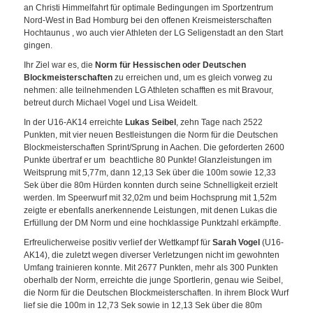
an Christi Himmelfahrt für optimale Bedingungen im Sportzentrum
Nord-West in Bad Homburg bei den offenen Kreismeisterschaften
Hochtaunus , wo auch vier Athleten der LG Seligenstadt an den Start
gingen.
Ihr Ziel war es, die
Norm für Hessischen oder Deutschen
Blockmeisterschaften
zu erreichen und, um es gleich vorweg zu
nehmen: alle teilnehmenden LG Athleten schafften es mit Bravour,
betreut durch Michael Vogel und Lisa Weidelt.
In der U16-AK14 erreichte
Lukas Seibel
, zehn Tage nach 2522
Punkten, mit vier neuen Bestleistungen die Norm für die Deutschen
Blockmeisterschaften Sprint/Sprung in Aachen. Die geforderten 2600
Punkte übertraf er um beachtliche 80 Punkte! Glanzleistungen im
Weitsprung mit 5,77m, dann 12,13 Sek über die 100m sowie 12,33
Sek über die 80m Hürden konnten durch seine Schnelligkeit erzielt
werden. Im Speerwurf mit 32,02m und beim Hochsprung mit 1,52m
zeigte er ebenfalls anerkennende Leistungen, mit denen Lukas die
Erfüllung der DM Norm und eine hochklassige Punktzahl erkämpfte.
Erfreulicherweise positiv verlief der Wettkampf für
Sarah Vogel
(U16-
AK14), die zuletzt wegen diverser Verletzungen nicht im gewohnten
Umfang trainieren konnte. Mit 2677 Punkten, mehr als 300 Punkten
oberhalb der Norm, erreichte die junge Sportlerin, genau wie Seibel,
die Norm für die Deutschen Blockmeisterschaften. In ihrem Block Wurf
lief sie die 100m in 12,73 Sek sowie in 12,13 Sek über die 80m