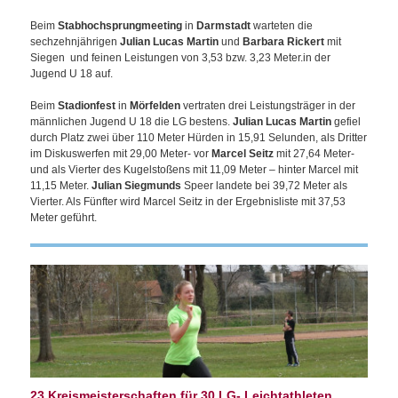
Beim
Stabhochsprungmeeting
in
Darmstadt
warteten die
sechzehnjährigen
Julian Lucas
Martin
und
Barbara Rickert
mit
Siegen und feinen Leistungen von 3,53 bzw. 3,23 Meter.in der
Jugend U 18 auf.
Beim
Stadionfest
in
Mörfelden
vertraten drei Leistungsträger in der
männlichen Jugend U 18 die LG bestens.
Julian Lucas Martin
gefiel
durch Platz zwei über 110 Meter Hürden in 15,91 Selunden, als Dritter
im Diskuswerfen mit 29,00 Meter- vor
Marcel Seitz
mit 27,64 Meter-
und als Vierter des Kugelstoßens mit 11,09 Meter – hinter Marcel mit
11,15 Meter.
Julian Siegmunds
Speer landete bei 39,72 Meter als
Vierter. Als Fünfter wird Marcel Seitz in der Ergebnisliste mit 37,53
Meter geführt.
23 Kreismeisterschaften für 30 LG- Leichtathleten