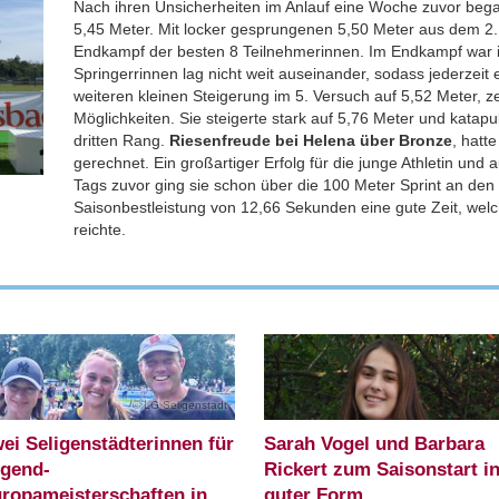
Nach ihren Unsicherheiten im Anlauf eine Woche zuvor began
5,45 Meter. Mit locker gesprungenen 5,50 Meter aus dem 2. V
Endkampf der besten 8 Teilnehmerinnen. Im Endkampf war ihr
Springerrinnen lag nicht weit auseinander, sodass jederzei
weiteren kleinen Steigerung im 5. Versuch auf 5,52 Meter, ze
Möglichkeiten. Sie steigerte stark auf 5,76 Meter und katapu
dritten Rang.
Riesenfreude bei Helena über Bronze
, hatt
gerechnet. Ein großartiger Erfolg für die junge Athletin und 
Tags zuvor ging sie schon über die 100 Meter Sprint an den S
Saisonbestleistung von 12,66 Sekunden eine gute Zeit, welc
reichte.
LG Seligenstadt
ei Seligenstädterinnen für
Sarah Vogel und Barbara
gend-
Rickert zum Saisonstart i
ropameisterschaften in
guter Form