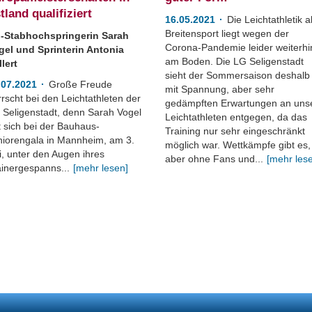
tland qualifiziert
16.05.2021
Die Leichtathletik a
Breitensport liegt wegen der
-Stabhochspringerin Sarah
Corona-Pandemie leider weiterhi
gel und Sprinterin Antonia
am Boden. Die LG Seligenstadt
lert
sieht der Sommersaison deshalb
.07.2021
Große Freude
mit Spannung, aber sehr
rscht bei den Leichtathleten der
gedämpften Erwartungen an uns
 Seligenstadt, denn Sarah Vogel
Leichtathleten entgegen, da das
t sich bei der Bauhaus-
Training nur sehr eingeschränkt
niorengala in Mannheim, am 3.
möglich war. Wettkämpfe gibt es,
i, unter den Augen ihres
aber ohne Fans und...
[mehr les
ainergespanns...
[mehr lesen]