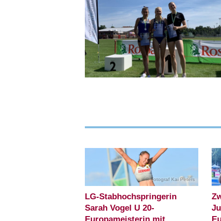
Fotograf Kai Peters
LG-Stabhochspringerin
Zw
Sarah Vogel U 20-
Ju
Europameisterin mit
Eu