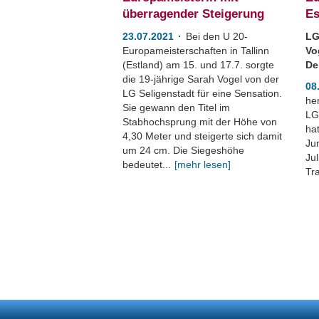
überragender Steigerung
Es
23.07.2021
Bei den U 20-
LG
Europameisterschaften in Tallinn
Vo
(Estland) am 15. und 17.7. sorgte
Del
die 19-jährige Sarah Vogel von der
08
LG Seligenstadt für eine Sensation.
her
Sie gewann den Titel im
LG
Stabhochsprung mit der Höhe von
ha
4,30 Meter und steigerte sich damit
Ju
um 24 cm. Die Siegeshöhe
Jul
bedeutet...
[mehr lesen]
Tr