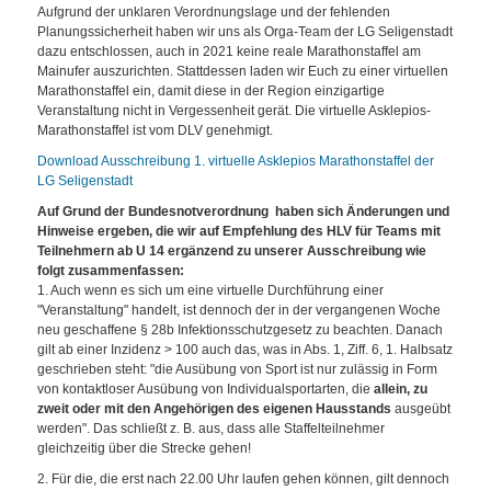
Aufgrund der unklaren Verordnungslage und der fehlenden
Planungssicherheit haben wir uns als Orga-Team der LG Seligenstadt
dazu entschlossen, auch in 2021 keine reale Marathonstaffel am
Mainufer auszurichten. Stattdessen laden wir Euch zu einer virtuellen
Marathonstaffel ein, damit diese in der Region einzigartige
Veranstaltung nicht in Vergessenheit gerät. Die virtuelle Asklepios-
Marathonstaffel ist vom DLV genehmigt.
Download Ausschreibung 1. virtuelle Asklepios Marathonstaffel der
LG Seligenstadt
Auf Grund der Bundesnotverordnung haben sich Änderungen und
Hinweise ergeben, die wir auf Empfehlung des HLV für Teams mit
Teilnehmern ab U 14 ergänzend zu unserer Ausschreibung wie
folgt zusammenfassen:
1. Auch wenn es sich um eine virtuelle Durchführung einer
"Veranstaltung" handelt, ist dennoch der in der vergangenen Woche
neu geschaffene § 28b Infektionsschutzgesetz zu beachten. Danach
gilt ab einer Inzidenz > 100 auch das, was in Abs. 1, Ziff. 6, 1. Halbsatz
geschrieben steht: "die Ausübung von Sport ist nur zulässig in Form
von kontaktloser Ausübung von Individualsportarten, die
allein, zu
zweit oder mit den Angehörigen des eigenen Hausstands
ausgeübt
werden". Das schließt z. B. aus, dass alle Staffelteilnehmer
gleichzeitig über die Strecke gehen!
2. Für die, die erst nach 22.00 Uhr laufen gehen können, gilt dennoch