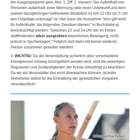
die Ausgangssperre gem. Abs. 1, Ziff. 2, wonach "der Aufenthalt von
Personen außerhalb einer Wohnung oder einer Unterkunft und dem
jeweils dazugehörigen befriedeten Besitztum ist von 22 Uhr bis 5 Uhr
des Folgetags untersagt" ist. Hier kann die Ausnahme "dies gilt nicht
für Aufenthalte, die folgenden Zwecken dienen:" in Buchstabe g)
berücksichtigt werden: "zwischen 22 und 24 Uhr der im Freien
stattfindenden
allein ausgeübten
körperlichen Bewegung, nicht
jedoch in Sportanlagen;" Folglich darf dann mit keiner weiteren
Person zusammen gelaufen werden!
3.
WICHTIG:
Da die Veranstaltung sicherlich über verschiedene
Kreisgrenzen hinweg durchgeführt werden wird, sind die jeweiligen
Regularien und Zuständigkeiten der Kreise unbedingt zu beachten!
Da wir als Veranstalter das nicht überwachen können, ist jeder
Teilnehmer selbst für die Einhaltung der gesetzlichen Vorgaben
verantwortlich!
Fotograf Kai Peters