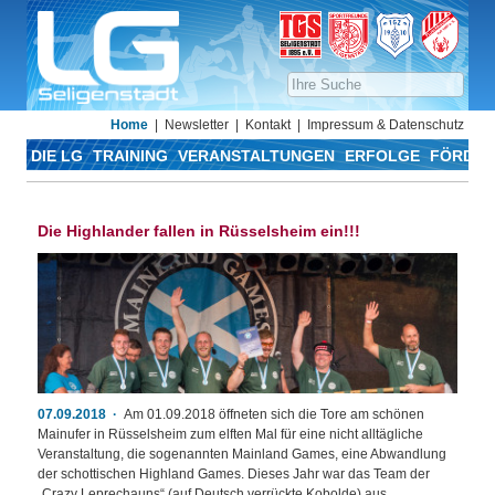
Home
Newsletter
Kontakt
Impressum & Datenschutz
DIE LG
TRAINING
VERANSTALTUNGEN
ERFOLGE
FÖRDER
Die Highlander fallen in Rüsselsheim ein!!!
07.09.2018
Am 01.09.2018 öffneten sich die Tore am schönen
Mainufer in Rüsselsheim zum elften Mal für eine nicht alltägliche
Veranstaltung, die sogenannten Mainland Games, eine Abwandlung
der schottischen Highland Games. Dieses Jahr war das Team der
„Crazy Leprechauns“ (auf Deutsch verrückte Kobolde) aus