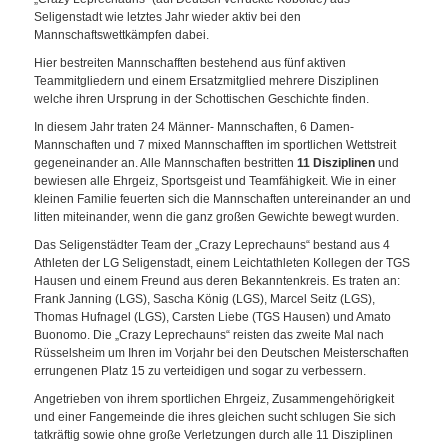
Seligenstadt wie letztes Jahr wieder aktiv bei den
Mannschaftswettkämpfen dabei.
Hier bestreiten Mannschafften bestehend aus fünf aktiven
Teammitgliedern und einem Ersatzmitglied mehrere Disziplinen
welche ihren Ursprung in der Schottischen Geschichte finden.
In diesem Jahr traten 24 Männer- Mannschaften, 6 Damen-
Mannschaften und 7 mixed Mannschafften im sportlichen Wettstreit
gegeneinander an. Alle Mannschaften bestritten
11
Disziplinen
und
bewiesen alle Ehrgeiz, Sportsgeist und Teamfähigkeit. Wie in einer
kleinen Familie feuerten sich die Mannschaften untereinander an und
litten miteinander, wenn die ganz großen Gewichte bewegt wurden.
Das Seligenstädter Team der „Crazy Leprechauns“ bestand aus 4
Athleten der LG Seligenstadt, einem Leichtathleten Kollegen der TGS
Hausen und einem Freund aus deren Bekanntenkreis. Es traten an:
Frank Janning (LGS), Sascha König (LGS), Marcel Seitz (LGS),
Thomas Hufnagel (LGS), Carsten Liebe (TGS Hausen) und Amato
Buonomo. Die „Crazy Leprechauns“ reisten das zweite Mal nach
Rüsselsheim um Ihren im Vorjahr bei den Deutschen Meisterschaften
errungenen Platz 15 zu verteidigen und sogar zu verbessern.
Angetrieben von ihrem sportlichen Ehrgeiz, Zusammengehörigkeit
und einer Fangemeinde die ihres gleichen sucht schlugen Sie sich
tatkräftig sowie ohne große Verletzungen durch alle 11 Disziplinen