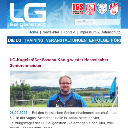
Home
Newsletter
Kontakt
Impressum & Datenschutz
DIE LG
TRAINING
VERANSTALTUNGEN
ERFOLGE
FÖRDER
LG-Kugelstößer Sascha König wieder Hesssischer
Seniorenmeister
06.02.2023
Bei den Hessischen Seniorenhallenmeisterschaften am
5.2. in der August-Schärttner-Halle in Hanau starteten vier
Leistungsträger der LG Seligenstadt. Sie errangen einen Titel, zwei