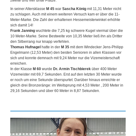
zweite und vier dritte Plätze.
In seiner Altersklasse
M 45
war
Sascha König
mit 11,31 Meter nicht
zu schlagen. Auch mit einem weiteren Versuch kam er über die 11-
Meter-Marke. Die Zahl der erhaltenen Hessemeisterwinkel erhöhte
sich damit 14!
Frank Janning
wuchtete die 7,25 kg schwere Kugel viermal über die
10 Meter-Marke. Seine Bestweite von 10,35 Meter ließ ihn als Dritter
den Silberrang nur knapp verfehlen.
Thomas Hufnagel
hatte in der
M 35
mit dem Windecker Jens-Philipp
Engelmann (12,53 Meter) den besten Senioren in allen Klassen vor
sich und konnte demnach mit 9,24 Meter nur die Vizemeisterschaft
erreichen.
In der Klasse
M 60
wurde
Dr. Armin Tischbierek
über 400 Meter
Vizemeister mit 69,7 Sekunden. Erst auf den letzten 30 Meter wurde
er noch um eine Sekunde überspurtet. Darüber hinaus erreichte er
gleich drei Bronzeränge: im Weitsprung mit 4,53 Meter , 200 Meter in
29,16 Sekunden und über 60 Meter in 8,87 Sekunden.