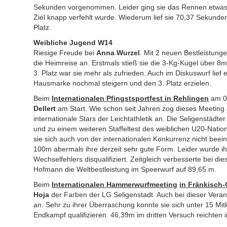
Sekunden vorgenommen. Leider ging sie das Rennen etwas 
Ziel knapp verfehlt wurde. Wiederum lief sie 70,37 Sekunden
Platz.
Weibliche Jugend W14
Riesige Freude bei
Anna Wurzel
. Mit 2 neuen Bestleistung
die Heimreise an. Erstmals stieß sie die 3-Kg-Kugel über 
3. Platz war sie mehr als zufrieden. Auch im Diskuswurf lief 
Hausmarke nochmal steigern und den 3. Platz erzielen.
Beim
Internationalen Pfingstsportfest in Rehlingen
am 09
Dellert
am Start. Wie schon seit Jahren zog dieses Meeting 
internationale Stars der Leichtathletik an. Die Seligenstädte
und zu einem weiteren Staffeltest des weiblichen U20-Natio
sie sich auch von der internationalen Konkurrenz nicht beei
100m abermals ihre derzeit sehr gute Form. Leider wurde ihr
Wechselfehlers disqualifiziert. Zeitgleich verbesserte bei 
Hofmann die Weltbestleistung im Speerwurf auf 89,65 m.
Beim
Internationalen Hammerwurfmeeting
in Fränkisch
Hoja
der Farben der LG Seligenstadt. Auch bei dieser Veran
an. Sehr zu ihrer Überraschung konnte sie sich unter 15 Mi
Endkampf qualifizieren. 46,39m im dritten Versuch reichten 