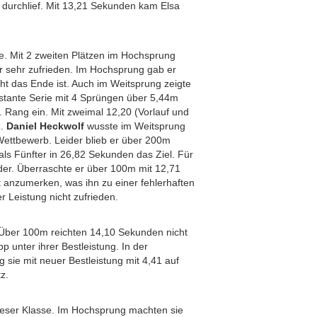
l durchlief. Mit 13,21 Sekunden kam Elsa
ne. Mit 2 zweiten Plätzen im Hochsprung
 sehr zufrieden. Im Hochsprung gab er
ht das Ende ist. Auch im Weitsprung zeigte
nstante Serie mit 4 Sprüngen über 5,44m
. Rang ein. Mit zweimal 12,20 (Vorlauf und
z.
Daniel Heckwolf
wusste im Weitsprung
Wettbewerb. Leider blieb er über 200m
als Fünfter in 26,82 Sekunden das Ziel. Für
er. Überraschte er über 100m mit 12,71
 anzumerken, was ihn zu einer fehlerhaften
r Leistung nicht zufrieden.
. Über 100m reichten 14,10 Sekunden nicht
p unter ihrer Bestleistung. In der
sie mit neuer Bestleistung mit 4,41 auf
z.
ieser Klasse. Im Hochsprung machten sie