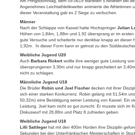
Am Pfingstsonntag, dem 09.0619 starteten 5 Athleten bei d
Angenehmes Leichtathletikwetter animierte die Athletinnen 
dieser Veranstaltung gab es 2 Siege zu verbuchen.
Männer
Nach der Schlappe von Kassel hatte Hochspringer
Julian L
Höhen von 1,84m, 1,88m und 1,92 übersprang er im ersten V
gute Versuche und scheiterte nur denkbar knapp an dieser 
1,92m. In dieser Form kann er getrost zu den Süddeutsche
Weibliche Jugend U20
Auch
Barbara Rickert
wollte ihre weniger gute Leistung vo
übersprungenen 3,30m und nur knapp gescheitert an 3,40m,
nicht zu schlagen.
Männliche Jugend U18
Die Brüder
Robin und Joel Fischer
decken mit ihrer Diszip
sich einer starken Konkurrenz. Robin gelang mit 51,54m u
50,32m) eine Bestätigung seiner Leistung von Kassel. Ein vi
Leistung. Joel kam nicht so gut zurecht. Er musste sich im 
Diskuswurf mit 28,88m und Platz 8 zufrieden geben.
Weibliche Jugend U18
Lilli Sattleger
hat mit den 400m Hürden ihre Disziplin gefun
Sekunden bei den Unterfränkischen Meisterschaften in Stocks