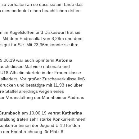
zu verhalten an so dass sie am Ende das
 dies bedeutet einen beachtlichen dritten
en im Kugelstoßen und Diskuswurf trat sie
8m. Mit dem Endresultat von 8,28m und dem
es gut für Sie. Mit 23,36m konnte sie ihre
.06.19 war auch Sprinterin
Antonia
auch dieses Mal viele nationale und
r U18-Athletin startete in der Frauenklasse
nalkaders. Vor großer Zuschauerkulisse ließ
ndrucken und bestätigte mit 11,93 sec über
e Staffel allerdings wegen eines
dieser Veranstaltung der Mannheimer Andreas
-Crumbach
am 10.06.19 vertrat
Katharina
staltung traten sehr starke Konkurrentinnen
tkonkurrentinnen der Jugend U 18 für den
in der Endabrechnung für Platz 8.