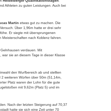
en
Heidelberger Qualifikationstagen
.
und Athleten zu guten Leistungen. Auch bei
ucas Martin
etwas gut zu machen. Die
ersuch. Über 1,96m hatte er drei sehr
Höhe. Er siegte mit übersprungenen
n Meisterschaften nach Koblenz fahren.
n Gelnhausen verdauen. Mit
 war sie an diesem Tage in dieser Klasse
linwahl den Wurfbereich ab und stellten
nd 2 weiteren Würfen über 50m (51,14m,
erter Platz waren der Lohn für die gute
Kugelstoßen mit 9,62m (Platz 5) und im
den. Nach der letzten Steigerung auf 70,37
tadt hatte sie sich eine Zeit unter 70