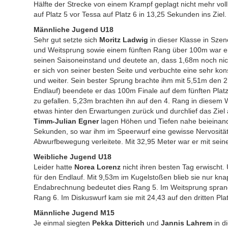
Hälfte der Strecke von einem Krampf geplagt nicht mehr vol
auf Platz 5 vor Tessa auf Platz 6 in 13,25 Sekunden ins Ziel.
Männliche Jugend U18
Sehr gut setzte sich
Moritz Ladwig
in dieser Klasse in Sze
und Weitsprung sowie einem fünften Rang über 100m war er
seinen Saisoneinstand und deutete an, dass 1,68m noch nic
er sich von seiner besten Seite und verbuchte eine sehr ko
und weiter. Sein bester Sprung brachte ihm mit 5,51m den 2
Endlauf) beendete er das 100m Finale auf dem fünften Plat
zu gefallen. 5,23m brachten ihn auf den 4. Rang in diesem 
etwas hinter den Erwartungen zurück und durchlief das Ziel 
Timm-Julian Egner
lagen Höhen und Tiefen nahe beieinand
Sekunden, so war ihm im Speerwurf eine gewisse Nervosität
Abwurfbewegung verleitete. Mit 32,95 Meter war er mit seine
Weibliche Jugend U18
Leider hatte
Norea Lorenz
nicht ihren besten Tag erwischt
für den Endlauf. Mit 9,53m im Kugelstoßen blieb sie nur knap
Endabrechnung bedeutet dies Rang 5. Im Weitsprung sprang 
Rang 6. Im Diskuswurf kam sie mit 24,43 auf den dritten Plat
Männliche Jugend M15
Je einmal siegten
Pekka Ditterich
und
Jannis Lahrem
in d