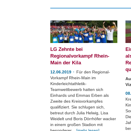
LG Zehnte bei
Ei
Regionalvorkampf Rhein-
al
Main der Kila
Re
qu
12.06.2019
Für den Regional-
Vorkampf Rhein-Main im
Au
Kinderleichtathletik-
Vi
Teamwettbewerb hatten sich
08
Einhards und Emmas Erben als
Kr
Zweite des Kreisvorkampfes
Kin
qualifiziert. Sie schlugen sich,
So
betreut durch Julia Helwig, Lisa
Di
Weidelt und Boris Dörrhöfer wacker
Jah
in einem großen Stadion mit
bes
besonderer...
[mehr lesen]