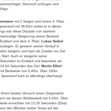
eeinträchtigte. Dennoch schlugen sich
Platz.
termann
mit 2 Siegen und einem 4. Platz.
peerwurf mit 38,82m wobei er in dieser
dings war diese Disziplin von starkem
zweimalige Steigerung seiner Bestzeit.
m Endlauf und dem 4. Platz.
Lukas Seibel
bzulegen. Er gewann seinen Vorlauf in
en steigern und kam als Zweiter ins Ziel.
tart. Auch er steigerte seine
7 Sekunden im Endlauf und beendete als
n 24,84 Sekunden das Ziel.
Moritz Elfert
 er mit Bestweite von 5,45m. Über 100m
 Speerwurf kam er allerdings überhaupt
i ihrem besten Versuch einen Gegenwind
ann sie diesen Wettbewerb mit 4,43m. Über
Beide erreichten mit 13,33 Sekunden (Elsa)
aus den Blöcken wobei Tessa auf der