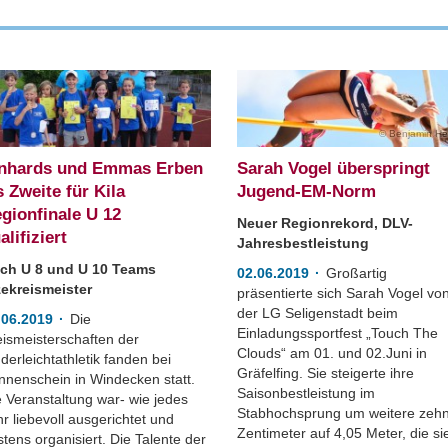
Benjamin Hel
nhards und Emmas Erben
Sarah Vogel überspringt
s Zweite für Kila
Jugend-EM-Norm
gionfinale U 12
Neuer Regionrekord, DLV-
alifiziert
Jahresbestleistung
ch U 8 und U 10 Teams
02.06.2019
Großartig
zekreismeister
präsentierte sich Sarah Vogel vo
der LG Seligenstadt beim
.06.2019
Die
Einladungssportfest „Touch The
eismeisterschaften der
Clouds“ am 01. und 02.Juni in
derleichtathletik fanden bei
Gräfelfing. Sie steigerte ihre
nnenschein in Windecken statt.
Saisonbestleistung im
e Veranstaltung war- wie jedes
Stabhochsprung um weitere zeh
r liebevoll ausgerichtet und
Zentimeter auf 4,05 Meter, die si
tens organisiert. Die Talente der