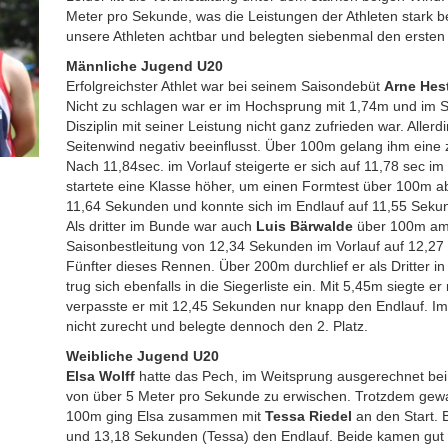
Meter pro Sekunde, was die Leistungen der Athleten stark b
unsere Athleten achtbar und belegten siebenmal den ersten 
Männliche Jugend U20
Erfolgreichster Athlet war bei seinem Saisondebüt
Arne Hes
Nicht zu schlagen war er im Hochsprung mit 1,74m und im S
Disziplin mit seiner Leistung nicht ganz zufrieden war. Aller
Seitenwind negativ beeinflusst. Über 100m gelang ihm eine 
Nach 11,84sec. im Vorlauf steigerte er sich auf 11,78 sec i
startete eine Klasse höher, um einen Formtest über 100m a
11,64 Sekunden und konnte sich im Endlauf auf 11,55 Sekund
Als dritter im Bunde war auch
Luis Bärwalde
über 100m am S
Saisonbestleitung von 12,34 Sekunden im Vorlauf auf 12,2
Fünfter dieses Rennen. Über 200m durchlief er als Dritter i
trug sich ebenfalls in die Siegerliste ein. Mit 5,45m siegte
verpasste er mit 12,45 Sekunden nur knapp den Endlauf. Im
nicht zurecht und belegte dennoch den 2. Platz.
Weibliche Jugend U20
Elsa Wolff
hatte das Pech, im Weitsprung ausgerechnet be
von über 5 Meter pro Sekunde zu erwischen. Trotzdem gew
100m ging Elsa zusammen mit
Tessa Riedel
an den Start. 
und 13,18 Sekunden (Tessa) den Endlauf. Beide kamen gut 