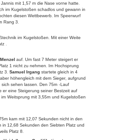
Jannis mit 1,57 m die Nase vorne hatte.
sich im Kugelstoßen schadlos und gewann in
fochten diesen Wettbewerb. Im Speerwurf
en Rang 3.
ßtechnik im Kugelstoßen. Mit einer Weite
tz .
 Menzel
auf. Um fast 7 Meter steigert er
 Platz 1 nicht zu nehmen. Im Hochsprung
tz 3.
Samuel Irgang
startete gleich in 4
 aber höhengleich mit dem Sieger, aufgrund
 sich sehen lassen. Den 75m -Lauf
er eine Steigerung seiner Bestzeit auf
hn im Weitsprung mit 3,55m und Kugelstoßen
r 75m kam mit 12,07 Sekunden nicht in den
n in 12,68 Sekunden den Siebten Platz und
ils Platz 8.