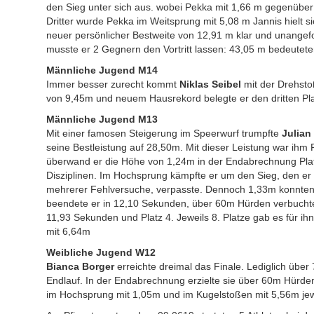
den Sieg unter sich aus. wobei Pekka mit 1,66 m gegenüber 
Dritter wurde Pekka im Weitsprung mit 5,08 m Jannis hielt 
neuer persönlicher Bestweite von 12,91 m klar und unange
musste er 2 Gegnern den Vortritt lassen: 43,05 m bedeutet
Männliche Jugend M14
Immer besser zurecht kommt
Niklas Seibel
mit der Drehsto
von 9,45m und neuem Hausrekord belegte er den dritten Pla
Männliche Jugend M13
Mit einer famosen Steigerung im Speerwurf trumpfte
Julian
seine Bestleistung auf 28,50m. Mit dieser Leistung war ihm
überwand er die Höhe von 1,24m in der Endabrechnung Pla
Disziplinen. Im Hochsprung kämpfte er um den Sieg, den er
mehrerer Fehlversuche, verpasste. Dennoch 1,33m konnten
beendete er in 12,10 Sekunden, über 60m Hürden verbuchte 
11,93 Sekunden und Platz 4. Jeweils 8. Platze gab es für i
mit 6,64m
Weibliche Jugend W12
Bianca Borger
erreichte dreimal das Finale. Lediglich übe
Endlauf. In der Endabrechnung erzielte sie über 60m Hürde
im Hochsprung mit 1,05m und im Kugelstoßen mit 5,56m jewe