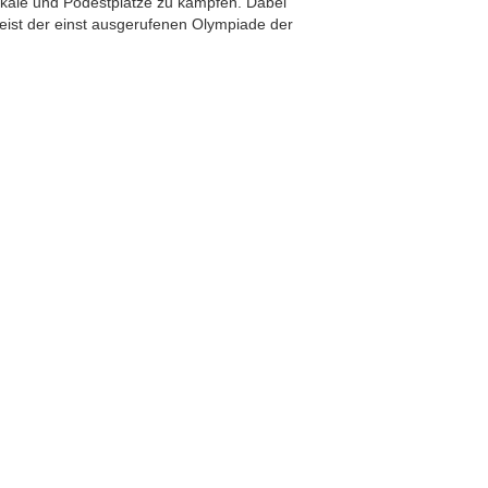
okale und Podestplätze zu kämpfen. Dabei
eist der einst ausgerufenen Olympiade der