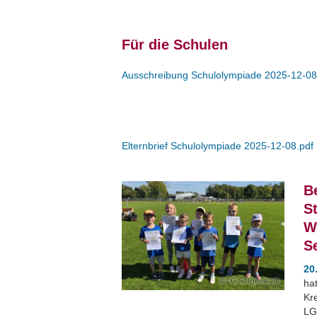
Für die Schulen
Ausschreibung Schulolympiade 2025-12-08
Elternbrief Schulolympiade 2025-12-08.pdf
B
S
W
S
20
LG Seligenstadt
ha
Kre
LG 