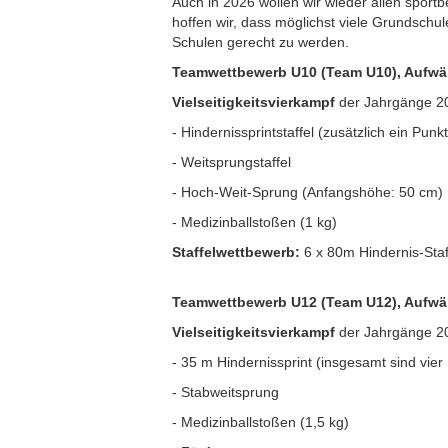
Auch in 2026 wollen wir wieder allen spor
hoffen wir, dass möglichst viele Grundsch
Schulen gerecht zu werden.
Teamwettbewerb U10 (Team U10), Aufwär
Vielseitigkeitsvierkampf
der Jahrgänge 20
- Hindernissprintstaffel (zusätzlich ein Pu
- Weitsprungstaffel
- Hoch-Weit-Sprung (Anfangshöhe: 50 cm)
- Medizinballstoßen (1 kg)
Staffelwettbewerb:
6 x 80m Hindernis-Staf
Teamwettbewerb U12 (Team U12), Aufwär
Vielseitigkeitsvierkampf
der Jahrgänge 201
- 35 m Hindernissprint (insgesamt sind vie
- Stabweitsprung
- Medizinballstoßen (1,5 kg)