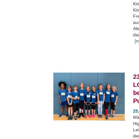
Ki
Kin
Fre
au
Al
da
[m
2
L
b
P
25
LG Seligenstadt
Mä
Hig
Lei
der