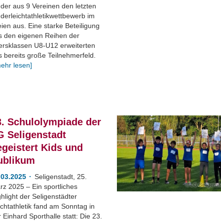
nder aus 9 Vereinen den letzten
derleichtathletikwettbewerb im
ien aus. Eine starke Beteiligung
s den eigenen Reihen der
tersklassen U8-U12 erweiterten
s bereits große Teilnehmerfeld.
ehr lesen]
3. Schulolympiade der
G Seligenstadt
egeistert Kids und
ublikum
.03.2025
Seligenstadt, 25.
LG Seligenst
rz 2025 – Ein sportliches
hlight der Seligenstädter
chtathletik fand am Sonntag in
 Einhard Sporthalle statt: Die 23.