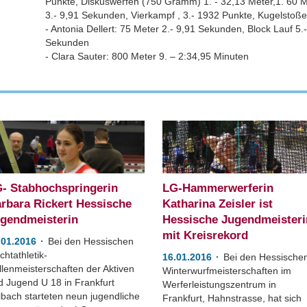
Punkte, Diskuswerfen (750 Gramm) 1. - 32,13 Meter,1. 60 
3.- 9,91 Sekunden, Vierkampf , 3.- 1932 Punkte, Kugelstoße
- Antonia Dellert: 75 Meter 2.- 9,91 Sekunden, Block Lauf 5
Sekunden
- Clara Sauter: 800 Meter 9. – 2:34,95 Minuten
- Stabhochspringerin
LG-Hammerwerferin
rbara Rickert Hessische
Katharina Zeisler ist
gendmeisterin
Hessische Jugendmeisteri
mit Kreisrekord
.01.2016
Bei den Hessischen
chtathletik-
16.01.2016
Bei den Hessische
llenmeisterschaften der Aktiven
Winterwurfmeisterschaften im
d Jugend U 18 in Frankfurt
Werferleistungszentrum in
lbach starteten neun jugendliche
Frankfurt, Hahnstrasse, hat sich