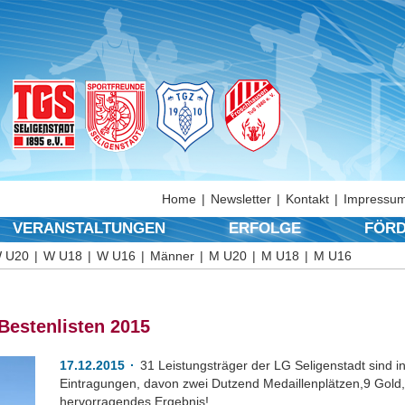
Home
Newsletter
Kontakt
Impressum
VERANSTALTUNGEN
ERFOLGE
FÖRD
 U20
W U18
W U16
Männer
M U20
M U18
M U16
Bestenlisten 2015
17.12.2015
31 Leistungsträger der LG Seligenstadt sind i
Eintragungen, davon zwei Dutzend Medaillenplätzen,9 Gold, 7
hervorragendes Ergebnis!