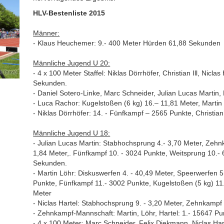
HLV-Bestenliste 2015
Männer:
- Klaus Heuchemer: 9.- 400 Meter Hürden 61,88 Sekunden
Männliche Jugend U 20:
i (paw)
- 4 x 100 Meter Staffel: Niklas Dörrhöfer, Christian Ill, Nicla
Sekunden.
- Daniel Sotero-Linke, Marc Schneider, Julian Lucas Martin
- Luca Rachor: Kugelstoßen (6 kg) 16.– 11,81 Meter, Martin
- Niklas Dörrhöfer: 14. - Fünfkampf – 2565 Punkte, Christian
Männliche Jugend U 18:
- Julian Lucas Martin: Stabhochsprung 4.- 3,70 Meter, Zehn
1,84 Meter,. Fünfkampf 10. - 3024 Punkte, Weitsprung 10.- 
Sekunden.
- Martin Löhr: Diskuswerfen 4. - 40,49 Meter, Speerwerfen 
Punkte, Fünfkampf 11.- 3002 Punkte, Kugelstoßen (5 kg) 11
Meter
- Niclas Hartel: Stabhochsprung 9. - 3,20 Meter, Zehnkampf
- Zehnkampf-Mannschaft: Martin, Löhr, Hartel: 1.- 15647 Pu
- 4 x 100 Meter: Marc Schneider, Felix Diekmann, Niclas Ha