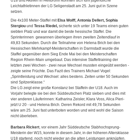
U18 und Aktiven in Heilbronn konnten sich fünf jugendliche
Leichtathletinnen der LG Seligenstadt am 25. Juni gut in Szene
setzen.
Die 4x100 Meter-Staffel mit
Elsa Wolff, Antonia Dellert, Sophia
Stergiou
und
Tessa Riedel,
sicherte sich unter 19 Teams einen guten
siebten Platz und war damit die beste hessische Staffel. Die
Sprinterinnen gewannen überlegen ihren zweiten Zeitendlauf in
49,83 Sekunden. Durch die Teilnahme von Helena Brich bei den
Hessischen Mehrkampf-Meisterschaften in Darmstadt wurde die
Staffel gegenüber dem Sieg Ende Mai bei den Meisterschaften
Region Rhein-Main umgebaut. Das intensive Staffeltraining der
letzten zwei Wochen - zwei neue Wechsel mussten eingeübt werden -
zeigte seine Früchte. Das Fazit des Trainers Michael Vogel:
„Sprintleistung und Wechsel: alles bestens. Zeiten unter 50 Sekunden
sind Spitzenklasse.“
Die LG zeigt eine große Konstanz bei Staffeln der U18. Auch im
Vorjahr belegte sie bei den Süddeutschen Platz sieben und dies mit
vier anderen Läuferinnen: Katharina Zeisler, Klara Voss, Alica Pieri-
jetzt U 20 - und Helena Brich. Deren Rekord mit 49,78 Sekunden
wäre am 25. Juni fast unterboten worden und wird wohl die Saison
nicht überleben.
Barbara Rickert
, vor einem Jahr Süddeutsche Stabhochsprung-
Meisterin der W15, konnte in diesem Jahr, in der höheren Altersklasse
U18 startend, noch nicht wieder an die alten Leistungen anknüpfen.