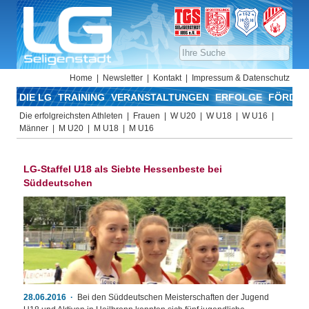
Home
Newsletter
Kontakt
Impressum & Datenschutz
DIE LG
TRAINING
VERANSTALTUNGEN
ERFOLGE
FÖRDER
Die erfolgreichsten Athleten
Frauen
W U20
W U18
W U16
Männer
M U20
M U18
M U16
LG-Staffel U18 als Siebte Hessenbeste bei
Süddeutschen
28.06.2016
Bei den Süddeutschen Meisterschaften der Jugend