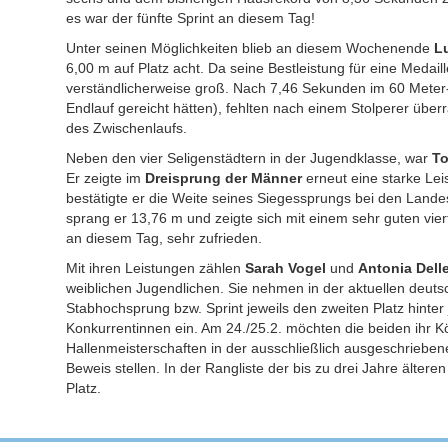
es war der fünfte Sprint an diesem Tag!
Unter seinen Möglichkeiten blieb an diesem Wochenende
L
6,00 m auf Platz acht. Da seine Bestleistung für eine Medail
verständlicherweise groß. Nach 7,46 Sekunden im 60 Meter-
Endlauf gereicht hätten), fehlten nach einem Stolperer übe
des Zwischenlaufs.
Neben den vier Seligenstädtern in der Jugendklasse, war
To
Er zeigte im
Dreisprung der Männer
erneut eine starke Leis
bestätigte er die Weite seines Siegessprungs bei den Lande
sprang er 13,76 m und zeigte sich mit einem sehr guten vie
an diesem Tag, sehr zufrieden.
Mit ihren Leistungen zählen
Sarah Vogel
und
Antonia Delle
weiblichen Jugendlichen. Sie nehmen in der aktuellen deuts
Stabhochsprung bzw. Sprint jeweils den zweiten Platz hinter 
Konkurrentinnen ein. Am 24./25.2. möchten die beiden ihr 
Hallenmeisterschaften in der ausschließlich ausgeschriebene
Beweis stellen. In der Rangliste der bis zu drei Jahre älter
Platz.