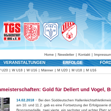
Home
Newsletter
Kontakt
Impressum
VERANSTALTUNGEN
ERFOLGE
FÖRD
 U20
W U18
W U16
Männer
M U20
M U18
M U16
meisterschaften: Gold für Dellert und Vogel, 
14.02.2018
Bei den Süddeutschen Hallenleichtathletikmeis
am 10. und 11.2. gab es eine Fortsetzung der Erfolgsserie de
Bronzemedaille, zwei vierte, ein sechster und achter Platz s