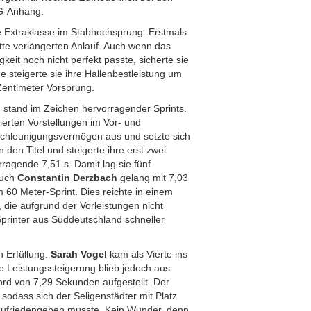
LG-Anhang.
re Extraklasse im Stabhochsprung. Erstmals
tte verlängerten Anlauf. Auch wenn das
eit noch nicht perfekt passte, sicherte sie
e steigerte sie ihre Hallenbestleistung um
Zentimeter Vorsprung.
n stand im Zeichen hervorragender Sprints.
ierten Vorstellungen im Vor- und
eschleunigungsvermögen aus und setzte sich
den Titel und steigerte ihre erst zwei
ragende 7,51 s. Damit lag sie fünf
Auch
Constantin Derzbach
gelang mit 7,03
m 60 Meter-Sprint. Dies reichte in einem
 die aufgrund der Vorleistungen nicht
Sprinter aus Süddeutschland schneller
n Erfüllung.
Sarah Vogel
kam als Vierte ins
fte Leistungssteigerung blieb jedoch aus.
rd von 7,29 Sekunden aufgestellt. Der
 sodass sich der Seligenstädter mit Platz
zufriedengeben musste. Kein Wunder, denn