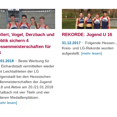
llert, Vogel, Derzbach und
REKORDE: Jugend U 16
blik sichern 4
31.12.2017
Folgende Hessen-,
ssenmeisterschaften für
Kreis- und LG-Rekorde wurden
G
aufgestellt:
[mehr lesen]
.01.2018
Beste Werbung für
 Einhardstadt vermittelten wieder
ht Leichtathleten der LG
ligenstadt bei den Hesssischen
llenmeisterschaften der Jugend
18 und Aktive am 20./21.01.2018
Kalbach mit vier Titeln und vier
iteren Medaillenplätzen.
ehr lesen]