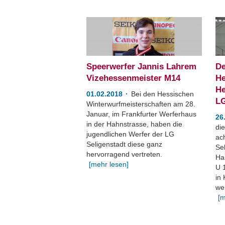
Speerwerfer Jannis Lahrem
De
Vizehessenmeister M14
He
He
01.02.2018
Bei den Hessischen
L
Winterwurfmeisterschaften am 28.
Januar, im Frankfurter Werferhaus
26
in der Hahnstrasse, haben die
die
jugendlichen Werfer der LG
ac
Seligenstadt diese ganz
Se
hervorragend vertreten.
Ha
[mehr lesen]
U 
in 
we
[m