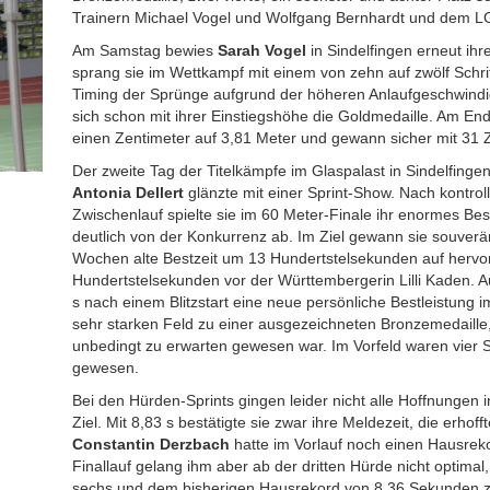
Trainern Michael Vogel und Wolfgang Bernhardt und dem 
Am Samstag bewies
Sarah Vogel
in Sindelfingen erneut ih
sprang sie im Wettkampf mit einem von zehn auf zwölf Schri
Timing der Sprünge aufgrund der höheren Anlaufgeschwindigk
sich schon mit ihrer Einstiegshöhe die Goldmedaille. Am End
einen Zentimeter auf 3,81 Meter und gewann sicher mit 31 
Der zweite Tag der Titelkämpfe im Glaspalast in Sindelfinge
Antonia Dellert
glänzte mit einer Sprint-Show. Nach kontroll
Zwischenlauf spielte sie im 60 Meter-Finale ihr enormes B
deutlich von der Konkurrenz ab. Im Ziel gewann sie souverän 
Wochen alte Bestzeit um 13 Hundertstelsekunden auf hervor
Hundertstelsekunden vor der Württembergerin Lilli Kaden. 
s nach einem Blitzstart eine neue persönliche Bestleistung i
sehr starken Feld zu einer ausgezeichneten Bronzemedaille,
unbedingt zu erwarten gewesen war. Im Vorfeld waren vier 
gewesen.
Bei den Hürden-Sprints gingen leider nicht alle Hoffnungen i
Ziel. Mit 8,83 s bestätigte sie zwar ihre Meldezeit, die erhof
Constantin Derzbach
hatte im Vorlauf noch einen Hausreko
Finallauf gelang ihm aber ab der dritten Hürde nicht optimal,
sechs und dem bisherigen Hausrekord von 8,36 Sekunden 