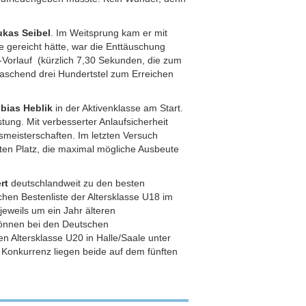
ukas Seibel
. Im Weitsprung kam er mit
le gereicht hätte, war die Enttäuschung
Vorlauf (kürzlich 7,30 Sekunden, die zum
rraschend drei Hundertstel zum Erreichen
bias Heblik
in der Aktivenklasse am Start.
tung. Mit verbesserter Anlaufsicherheit
smeisterschaften. Im letzten Versuch
rten Platz, die maximal mögliche Ausbeute
rt
deutschlandweit zu den besten
chen Bestenliste der Altersklasse U18 im
jeweils um ein Jahr älteren
Können bei den Deutschen
n Altersklasse U20 in Halle/Saale unter
en Konkurrenz liegen beide auf dem fünften