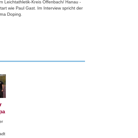
m Leichtathletik-Kreis Offenbach/ Hanau -
art wie Paul Gast. Im Interview spricht der
ema Doping.
r
pa
er
adt