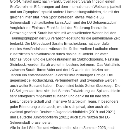
Groß-Umstadt ganz nach Frankfurt verlagert. Sarah findet in einem
Großverein mit Erfahrungen auf dem internationalen Wettkampfparkett
und am Olympiastützpunkt andere Hochleistungsathleten, die mit der
gleichen Intensität ihren Sport betreiben, etwas, was die LG
Seligenstadt nicht aufbieten kann. Auch sind der LG Seligenstadt im
Vergleich zur Eintracht Frankfurt bei der Förderung finanzielle
Grenzen gesetzt. Sarah hat sich mit wohlwollenden Worten bei den
Trainingsgruppen der LG verabschiedet und für die gemeinsame Zeit
bedankt. Die LG bedauert Sarahs Entscheidung, hat aber dafür
vollstes Verständnis und wünscht ihr für ihre weitere Laufbahn einen
zusätzlichen Motivationskick durch das neue Umfeld. Ihr Vater
Michael Vogel und die Landestrainerin im Stabhochsprung, Nastasia
Steinbeck, werden Sarah weiterhin bestens betreuen. Das Verhältnis
zwischen Sarah, ihrem Vater und der LG war in den letzten acht
Jahren ein entscheidender Faktor für ihre bisherigen Erfolge. Die
gegenseitige Hochachtung, Verbundenheit und Sympathie werden
auch weiter Bestand haben. Davon sind beide Seiten überzeugt. Die
LG Seligenstadt freut sich, bei Sarahs Entwicklung zur Spitzenathletin
sehr erfolgreich mitgewirkt zu haben und dankt ihr für ihre stete
Leistungsbereitschaft und intensive Mitarbeit im Team. In besonders
guter Erinnerung bleibt auch, wie sie sich privat, aber auch als
zweimal gewählte Deutsche Jugendleichtathletin (2019 und 2021)
und Deutsche Juniorsportlerin (2021) auch zum Nutzen der LG
Seligenstadt präsentierte.
Alle in der LG hoffen und wünschen ihr, sie im Sommer 2023, nach