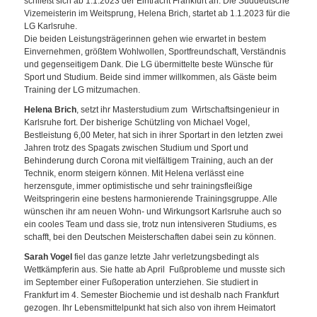
schließt sich ab 1.1.2023 der Eintracht Frankfurt an. Die Süddeutsche
Vizemeisterin im Weitsprung, Helena Brich, startet ab 1.1.2023 für die
LG Karlsruhe.
Die beiden Leistungsträgerinnen gehen wie erwartet in bestem
Einvernehmen, größtem Wohlwollen, Sportfreundschaft, Verständnis
und gegenseitigem Dank. Die LG übermittelte beste Wünsche für
Sport und Studium. Beide sind immer willkommen, als Gäste beim
Training der LG mitzumachen.
Helena Brich
, setzt ihr Masterstudium zum Wirtschaftsingenieur in
Karlsruhe fort. Der bisherige Schützling von Michael Vogel,
Bestleistung 6,00 Meter, hat sich in ihrer Sportart in den letzten zwei
Jahren trotz des Spagats zwischen Studium und Sport und
Behinderung durch Corona mit vielfältigem Training, auch an der
Technik, enorm steigern können. Mit Helena verlässt eine
herzensgute, immer optimistische und sehr trainingsfleißige
Weitspringerin eine bestens harmonierende Trainingsgruppe. Alle
wünschen ihr am neuen Wohn- und Wirkungsort Karlsruhe auch so
ein cooles Team und dass sie, trotz nun intensiveren Studiums, es
schafft, bei den Deutschen Meisterschaften dabei sein zu können.
Sarah Vogel
fiel das ganze letzte Jahr verletzungsbedingt als
Wettkämpferin aus. Sie hatte ab April Fußprobleme und musste sich
im September einer Fußoperation unterziehen. Sie studiert in
Frankfurt im 4. Semester Biochemie und ist deshalb nach Frankfurt
gezogen. Ihr Lebensmittelpunkt hat sich also von ihrem Heimatort