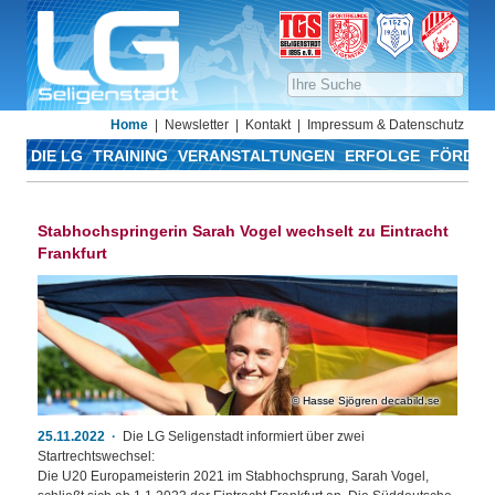
Home
Newsletter
Kontakt
Impressum & Datenschutz
DIE LG
TRAINING
VERANSTALTUNGEN
ERFOLGE
FÖRDER
Stabhochspringerin Sarah Vogel wechselt zu Eintracht
Frankfurt
Hasse Sjögren decabild.se
25.11.2022
Die LG Seligenstadt informiert über zwei
Startrechtswechsel:
Die U20 Europameisterin 2021 im Stabhochsprung, Sarah Vogel,