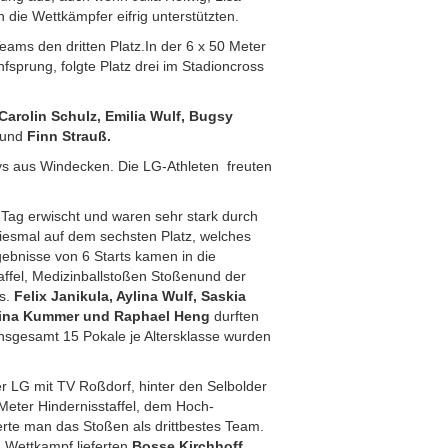
 die Wettkämpfer eifrig unterstützten.
eams den dritten Platz.In der 6 x 50 Meter
fsprung, folgte Platz drei im Stadioncross
Carolin Schulz, Emilia Wulf, Bugsy
und
Finn Strauß.
ys aus Windecken. Die LG-Athleten freuten
n Tag erwischt und waren sehr stark durch
diesmal auf dem sechsten Platz, welches
rgebnisse von 6 Starts kamen in die
taffel, Medizinballstoßen Stoßenund der
us.
Felix Janikula, Aylina Wulf, Saskia
r, Lina Kummer und Raphael Heng
durften
Insgesamt 15 Pokale je Altersklasse wurden
er LG mit TV Roßdorf, hinter den Selbolder
 Meter Hindernisstaffel, dem Hoch-
ierte man das Stoßen als drittbestes Team.
n Wettkampf lieferten
Bosse Kirchhoff
,