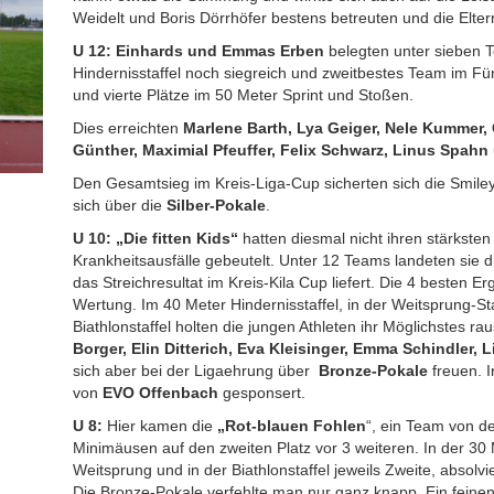
Weidelt und Boris Dörrhöfer bestens betreuten und die Eltern
U 12: Einhards und Emmas Erben
belegten unter sieben T
Hindernisstaffel noch siegreich und zweitbestes Team im Fün
und vierte Plätze im 50 Meter Sprint und Stoßen.
Dies erreichten
Marlene Barth, Lya Geiger, Nele Kummer, 
Günther, Maximial Pfeuffer, Felix Schwarz, Linus Spahn
Den Gesamtsieg im Kreis-Liga-Cup sicherten sich die Smile
sich über die
Silber-Pokale
.
U 10: „Die fitten Kids“
hatten diesmal nicht ihren stärkste
Krankheitsausfälle gebeutelt. Unter 12 Teams landeten sie 
das Streichresultat im Kreis-Kila Cup liefert. Die 4 besten E
Wertung. Im 40 Meter Hindernisstaffel, in der Weitsprung-S
Biathlonstaffel holten die jungen Athleten ihr Möglichstes ra
Borger, Elin Ditterich, Eva Kleisinger, Emma Schindle
sich aber bei der Ligaehrung über
Bronze-Pokale
freuen. 
von
EVO Offenbach
gesponsert.
U 8:
Hier kamen die
„Rot-blauen Fohlen
“, ein Team von d
Minimäusen auf den zweiten Platz vor 3 weiteren. In der 30
Weitsprung und in der Biathlonstaffel jeweils Zweite, absolv
Die Bronze-Pokale verfehlte man nur ganz knapp. Ein feine