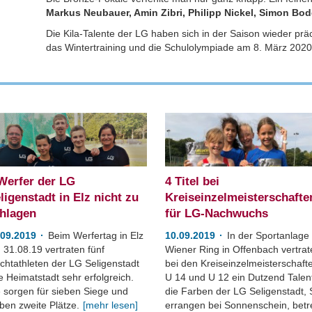
Markus Neubauer, Amin Zibri, Philipp Nickel, Simon Bo
Die Kila-Talente der LG haben sich in der Saison wieder prä
das Wintertraining und die Schulolympiade am 8. März 2020 
Werfer der LG
4 Titel bei
ligenstadt in Elz nicht zu
Kreiseinzelmeisterschafte
hlagen
für LG-Nachwuchs
.09.2019
Beim Werfertag in Elz
10.09.2019
In der Sportanlage
 31.08.19 vertraten fünf
Wiener Ring in Offenbach vertra
ichtathleten der LG Seligenstadt
bei den Kreiseinzelmeisterschaft
e Heimatstadt sehr erfolgreich.
U 14 und U 12 ein Dutzend Talen
e sorgen für sieben Siege und
die Farben der LG Seligenstadt, 
ben zweite Plätze.
[mehr lesen]
errangen bei Sonnenschein, betr