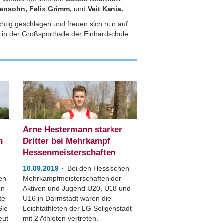
densohn, Felix Grimm,
und
Veit Kania.
chtig geschlagen und freuen sich nun auf
in der Großsporthalle der Einhardschule.
Arne Hestermann starker
n
Dritter bei Mehrkampf
Hessenmeisterschaften
10.09.2019
Bei den Hessischen
ten
Mehrkampfmeisterschaften der
en
Aktiven und Jugend U20, U18 und
te
U16 in Darmstadt waren die
Sie
Leichtathleten der LG Seligenstadt
eut
mit 2 Athleten vertreten.