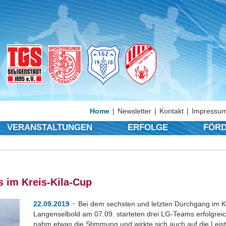
Home
Newsletter
Kontakt
Impressum
VERANSTALTUNGEN
ERFOLGE
FÖRD
s im Kreis-Kila-Cup
22.09.2019
Bei dem sechsten und letzten Durchgang im Kin
Langenselbold am 07.09. starteten drei LG-Teams erfolgrei
nahm etwas die Stimmung und wirkte sich auch auf die Leist