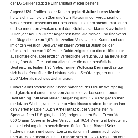
der LG Seligenstadt die Einhardstadt wieder bestens.
Jugend U20
Endlich ist der Knoten geplatzt!
Julian Lucas Martin
holte sich nach vielen 2ten und 3ten Plätzen in der Vergangenheit
wieder einen Hessentitel im Hochsprung. In einem hochdramatischen
und spannenden Zweikampf mit dem Gelnhäuser Martin Kratz behielt
Julian, der bei 1,78 Meter begonnen hatte, die Nerven und überwand
die Siegeshöhe von 1,97m im zweiten Versuch, sein Kontrahent erst
im dritten Versuch. Dies war ein klarer Vorteil für Julian bei der
nächsten Höhe von 1,99 Meter. Beide zeigten über diese Höhe noch
aussichtsreiche, aber letztlich vergebliche Versuche. Julian freute sich
riesig über den Titel und vor allem über die neue persönliche
Bestleistung, bisher 1,93 Meter. Trainer
Wolfgang Bernhardt
zeigte
sich hocherfreut über die Leistung seines Schützlings, der nun die
2,00 Meter als nächstes Ziel anvisiert.
Lukas Seibel
startete eine Klasse höher bei der U20 im Weitsprung
und glänzte mit einer um sieben Zentimeter verbesserten neuen
Bestleistung. Mit einer klaren Steigerung auf 6,57 Meter gegenüber
der letzten Woche, wo er in seiner Altersklasse startete, brachten ihm
den vierten Platz ein. Auch
Arne Hanack
, der Vizemeister im
Speerwurf der U18, ging bei U20jährigen an den Start. Er warf den
800 Gramm Speer im letzten Versuch auf 46,54 Meter und belegte mit
dieser Leistung einen beachtlichen fünften Rang.
Marcel Seitz
haderte mit sich und seiner Leistung, da er im Training auch schon
über 40 Meter geworfen hat. Er musste sich mit 37,70 Meter und dem