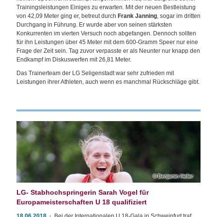
Trainingsleistungen Einiges zu erwarten. Mit der neuen Bestleistung
von 42,09 Meter ging er, betreut durch
Frank Janning
, sogar im dritten
Durchgang in Führung. Er wurde aber von seinen stärksten
Konkurrenten im vierten Versuch noch abgefangen. Dennoch sollten
für ihn Leistungen über 45 Meter mit dem 600-Gramm Speer nur eine
Frage der Zeit sein. Tag zuvor verpasste er als Neunter nur knapp den
Endkampf im Diskuswerfen mit 26,81 Meter.
Das Trainerteam der LG Seligenstadt war sehr zufrieden mit
Leistungen ihrer Athleten, auch wenn es manchmal Rückschläge gibt.
Benjamin Heller
LG- Stabhochspringerin Sarah Vogel für
Europameisterschaften U 18 qualifiziert
18.06.2018
Bei der Internationalen U 18-Gala in Schweinfurt traf