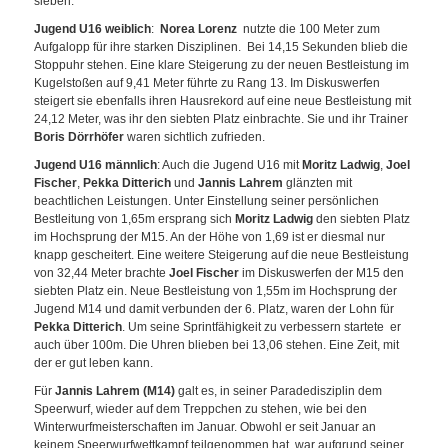
sieben.
Jugend U16 weiblich
:
Norea Lorenz
nutzte die 100 Meter zum
Aufgalopp für ihre starken Disziplinen. Bei 14,15 Sekunden blieb die
Stoppuhr stehen. Eine klare Steigerung zu der neuen Bestleistung im
Kugelstoßen auf 9,41 Meter führte zu Rang 13. Im Diskuswerfen
steigert sie ebenfalls ihren Hausrekord auf eine neue Bestleistung mit
24,12 Meter, was ihr den siebten Platz einbrachte. Sie und ihr Trainer
Boris Dörrhöfer
waren sichtlich zufrieden.
Jugend U16 männlich
: Auch die Jugend U16 mit
Moritz Ladwig
,
Joel
Fischer
,
Pekka Ditterich
und
Jannis Lahrem
glänzten mit
beachtlichen Leistungen. Unter Einstellung seiner persönlichen
Bestleitung von 1,65m ersprang sich
Moritz
Ladwig
den siebten Platz
im Hochsprung der M15. An der Höhe von 1,69 ist er diesmal nur
knapp gescheitert. Eine weitere Steigerung auf die neue Bestleistung
von 32,44 Meter brachte
Joel Fischer
im Diskuswerfen der M15 den
siebten Platz ein. Neue Bestleistung von 1,55m im Hochsprung der
Jugend M14 und damit verbunden der 6. Platz, waren der Lohn für
Pekka Ditterich
. Um seine Sprintfähigkeit zu verbessern startete er
auch über 100m. Die Uhren blieben bei 13,06 stehen. Eine Zeit, mit
der er gut leben kann.
Für
Jannis Lahrem (M14)
galt es, in seiner Paradedisziplin dem
Speerwurf, wieder auf dem Treppchen zu stehen, wie bei den
Winterwurfmeisterschaften im Januar. Obwohl er seit Januar an
keinem Speerwurfwettkampf teilgenommen hat, war aufgrund seiner