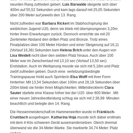
neunten Rang zufrieden geben.
Luis Bärwalde
steigerte sich über
400m auf 55,52 Sekunden und kam tags darauf mit 25,05 Sekunden
über 200 Meter auf jeweils den 13. Rang.
Nicht zufrieden war
Barbara Rickert
im Stabhochsprung der
weiblichen Jugend U20, denn sie blieb mit übersprungenen 3,20m
hinter ihren Erwartungen zurück. Dennoch erreichte sie mit 20
Zentimeter Abstand den dritten Platz und Bronze. Trotz eines
Finalplatzes über 100 Meter Hürden und einer Steigerung auf 16,11
(Vorlauf 16,36) Sekunden kam
Helena Brich
unter den Augen von
Lisa Weidelt
nicht über den siebten Platz hinaus. Auch über 100
Meter war im Zwischenlauf mit 13,10 sec (Vorlauf 13,50 sec)
Endstation. Auch im Weitsprung musste sie sich mit 5,18m und Platz
zwölf zufrieden geben. Durch eine verletzungsbedingte
Trainingspause hinkt auch Sprinterin
Elsa Wolff
mit ihrer Form
hinterher. Mit 13,54 Sekunden über 100m und 28,18 Sekunden über
200m blieb sie hinter ihren Möglichkeiten. Mittelstrecklerin
Clara
Sauter
startete eine Klasse höher bei der U20 über 800 Meter . Mit
einer neuen Jahresbestleistung schlug sie sich mit 2:36,99 Minuten
beachtlich und belegte den 14. Rang.
Die Hessenmeisterschaft im Hammerwerfen wurde in
Fränkisch-
Crumbach
ausgetragen.
Katharina Hoja
musste sich dabei erstmals
mit dem 4-Kilo schweren Gerät auseinandersetzen. Gleich dreimal
überwand sie die 34-Meter-Marke. Sie markierte 34,74 Meter: Platz