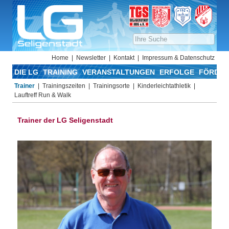
Home
Newsletter
Kontakt
Impressum & Datenschutz
DIE LG
TRAINING
VERANSTALTUNGEN
ERFOLGE
FÖRDER
Trainer
Trainingszeiten
Trainingsorte
Kinderleichtathletik
Lauftreff Run & Walk
Trainer der LG Seligenstadt