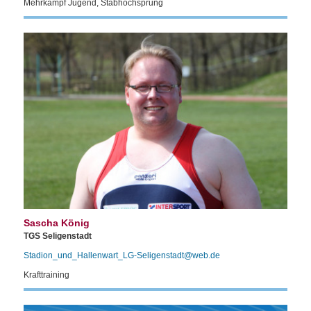
Mehrkampf Jugend, Stabhochsprung
Sascha König
TGS Seligenstadt
Stadion_und_Hallenwart_LG-Seligenstadt@web.de
Krafttraining