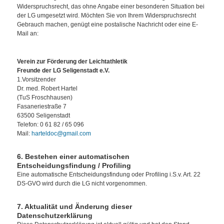
Widerspruchsrecht, das ohne Angabe einer besonderen Situation bei
der LG umgesetzt wird. Möchten Sie von Ihrem Widerspruchsrecht
Gebrauch machen, genügt eine postalische Nachricht oder eine E-
Mail an:
Verein zur Förderung der Leichtathletik
Freunde der LG Seligenstadt e.V.
1.Vorsitzender
Dr. med. Robert Hartel
(TuS Froschhausen)
Fasaneriestraße 7
63500 Seligenstadt
Telefon: 0 61 82 / 65 096
Mail:
harteldoc@gmail.com
6. Bestehen einer automatischen
Entscheidungsfindung / Profiling
Eine automatische Entscheidungsfindung oder Profiling i.S.v. Art. 22
DS-GVO wird durch die LG nicht vorgenommen.
7. Aktualität und Änderung dieser
Datenschutzerklärung