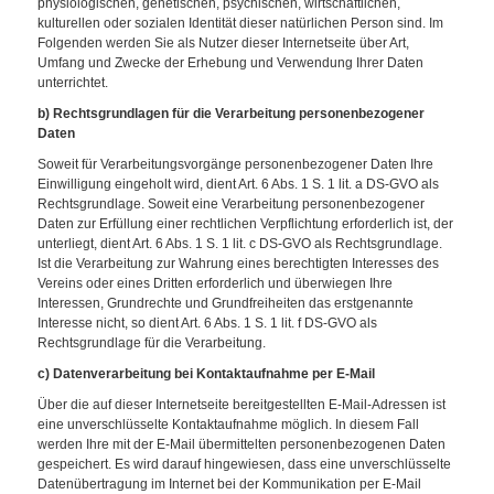
physiologischen, genetischen, psychischen, wirtschaftlichen,
kulturellen oder sozialen Identität dieser natürlichen Person sind. Im
Folgenden werden Sie als Nutzer dieser Internetseite über Art,
Umfang und Zwecke der Erhebung und Verwendung Ihrer Daten
unterrichtet.
b) Rechtsgrundlagen für die Verarbeitung personenbezogener
Daten
Soweit für Verarbeitungsvorgänge personenbezogener Daten Ihre
Einwilligung eingeholt wird, dient Art. 6 Abs. 1 S. 1 lit. a DS-GVO als
Rechtsgrundlage. Soweit eine Verarbeitung personenbezogener
Daten zur Erfüllung einer rechtlichen Verpflichtung erforderlich ist, der
unterliegt, dient Art. 6 Abs. 1 S. 1 lit. c DS-GVO als Rechtsgrundlage.
Ist die Verarbeitung zur Wahrung eines berechtigten Interesses des
Vereins oder eines Dritten erforderlich und überwiegen Ihre
Interessen, Grundrechte und Grundfreiheiten das erstgenannte
Interesse nicht, so dient Art. 6 Abs. 1 S. 1 lit. f DS-GVO als
Rechtsgrundlage für die Verarbeitung.
c) Datenverarbeitung bei Kontaktaufnahme per E-Mail
Über die auf dieser Internetseite bereitgestellten E-Mail-Adressen ist
eine unverschlüsselte Kontaktaufnahme möglich. In diesem Fall
werden Ihre mit der E-Mail übermittelten personenbezogenen Daten
gespeichert. Es wird darauf hingewiesen, dass eine unverschlüsselte
Datenübertragung im Internet bei der Kommunikation per E-Mail