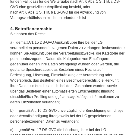
für den Fall, dass für die Weitergabe nach Art. 6 Abs. 1 S. 1 lit. c DS-
GVO eine gesetzliche Verpflichtung besteht, oder
nach Art. 6 Abs. 1 S. 1 lit. b DS-GVO für die Abwicklung von
Vertragsverhältnissen mit Ihnen erforderlich ist.
4. Betroffenenrechte
Sie haben das Recht:
a) gemäß Art. 15 DS-GVO Auskunft über Ihre bei der LG
verarbeiteten personenbezogenen Daten zu verlangen. Insbesondere
können Sie Auskunft über die Verarbeitungszwecke, die Kategorie der
personenbezogenen Daten, die Kategorien von Empfängern,
gegenüber denen Ihre Daten offengelegt wurden oder werden, die
geplante Speicherdauer, das Bestehen eines Rechts auf
Berichtigung, Löschung, Einschränkung der Verarbeitung oder
Widerspruch, das Bestehen eines Beschwerderechts, die Herkunft
Ihrer Daten, sofern diese nicht bei der LG erhoben wurden, sowie
über das Bestehen einer automatisierten Entscheidungsfindung
einschließlich Profiling und ggf. aussagekräftigen Informationen zu
deren Einzelheiten verlangen;
b) gemäß Art. 16 DS-GVO unverzüglich die Berichtigung unrichtiger
oder Vervollständigung Ihrer jeweils bei der LG gespeicherten
personenbezogenen Daten zu verlangen;
c) gemäß Art. 17 DS-GVO die Löschung Ihrer bei der LG