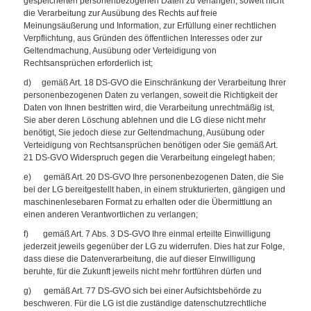
gespeicherten personenbezogenen Daten zu verlangen, soweit nicht
die Verarbeitung zur Ausübung des Rechts auf freie
Meinungsäußerung und Information, zur Erfüllung einer rechtlichen
Verpflichtung, aus Gründen des öffentlichen Interesses oder zur
Geltendmachung, Ausübung oder Verteidigung von
Rechtsansprüchen erforderlich ist;
d) gemäß Art. 18 DS-GVO die Einschränkung der Verarbeitung Ihrer
personenbezogenen Daten zu verlangen, soweit die Richtigkeit der
Daten von Ihnen bestritten wird, die Verarbeitung unrechtmäßig ist,
Sie aber deren Löschung ablehnen und die LG diese nicht mehr
benötigt, Sie jedoch diese zur Geltendmachung, Ausübung oder
Verteidigung von Rechtsansprüchen benötigen oder Sie gemäß Art.
21 DS-GVO Widerspruch gegen die Verarbeitung eingelegt haben;
e) gemäß Art. 20 DS-GVO Ihre personenbezogenen Daten, die Sie
bei der LG bereitgestellt haben, in einem strukturierten, gängigen und
maschinenlesebaren Format zu erhalten oder die Übermittlung an
einen anderen Verantwortlichen zu verlangen;
f) gemäß Art. 7 Abs. 3 DS-GVO Ihre einmal erteilte Einwilligung
jederzeit jeweils gegenüber der LG zu widerrufen. Dies hat zur Folge,
dass diese die Datenverarbeitung, die auf dieser Einwilligung
beruhte, für die Zukunft jeweils nicht mehr fortführen dürfen und
g) gemäß Art. 77 DS-GVO sich bei einer Aufsichtsbehörde zu
beschweren. Für die LG ist die zuständige datenschutzrechtliche