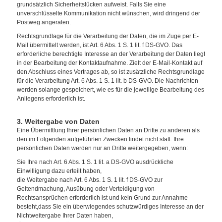
grundsätzlich Sicherheitslücken aufweist. Falls Sie eine
unverschlüsselte Kommunikation nicht wünschen, wird dringend der
Postweg angeraten.
Rechtsgrundlage für die Verarbeitung der Daten, die im Zuge per E-
Mail übermittelt werden, ist Art. 6 Abs. 1 S. 1 lit. f DS-GVO. Das
erforderliche berechtigte Interesse an der Verarbeitung der Daten liegt
in der Bearbeitung der Kontaktaufnahme. Zielt der E-Mail-Kontakt auf
den Abschluss eines Vertrages ab, so ist zusätzliche Rechtsgrundlage
für die Verarbeitung Art. 6 Abs. 1 S. 1 lit. b DS-GVO. Die Nachrichten
werden solange gespeichert, wie es für die jeweilige Bearbeitung des
Anliegens erforderlich ist.
3. Weitergabe von Daten
Eine Übermittlung Ihrer persönlichen Daten an Dritte zu anderen als
den im Folgenden aufgeführten Zwecken findet nicht statt. Ihre
persönlichen Daten werden nur an Dritte weitergegeben, wenn:
Sie Ihre nach Art. 6 Abs. 1 S. 1 lit. a DS-GVO ausdrückliche
Einwilligung dazu erteilt haben,
die Weitergabe nach Art. 6 Abs. 1 S. 1 lit. f DS-GVO zur
Geltendmachung, Ausübung oder Verteidigung von
Rechtsansprüchen erforderlich ist und kein Grund zur Annahme
besteht,dass Sie ein überwiegendes schutzwürdiges Interesse an der
Nichtweitergabe Ihrer Daten haben,