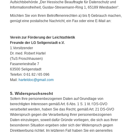
Aufsichtsbehörde „Der Hessische Beauftragte für Datenschutz und
Informationsfreiheit, Gustav-Stresemann-Ring 1, 65189 Wiesbaden“.
Möchten Sie von Ihren Betroffenenrechten a) bis f) Gebrauch machen,
genügt eine postalische Nachricht, ein Fax oder eine E-Mail an:
Verein zur Förderung der Leichtathletik
Freunde der LG Seligenstadt e.V.
1.Vorsitzender
Dr. med. Robert Hartel
(TuS Froschhausen)
Fasaneriestraße 7
63500 Seligenstadt
Telefon: 0 61 82 / 65 096
Mail:
harteldoc@gmail.com
5. Widerspruchsrecht
Sofern Ihre personenbezogenen Daten auf Grundlage von
berechtigten Interessen gemäß Art. 6 Abs. 1 S. 1 lit. f DS-GVO
verarbeitet werden, haben Sie das Recht, gemäß Art. 21 DS-GVO
Widerspruch gegen die Verarbeitung Ihrer personenbezogenen
Daten einzulegen, soweit dafür Gründe vorliegen, die sich aus Ihrer
besonderen Situation ergeben oder sich der Widerspruch gegen
Direktwerbung richtet. Im letzteren Fall haben Sie ein generelles