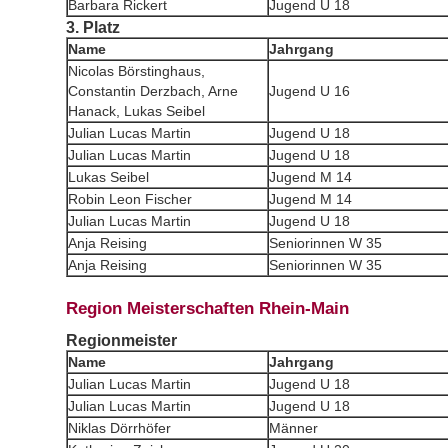
Barbara Rickert
Jugend U 18
3. Platz
Name
Jahrgang
Nicolas Börstinghaus,
Constantin Derzbach, Arne
Jugend U 16
Hanack, Lukas Seibel
Julian Lucas Martin
Jugend U 18
Julian Lucas Martin
Jugend U 18
Lukas Seibel
Jugend M 14
Robin Leon Fischer
Jugend M 14
Julian Lucas Martin
Jugend U 18
Anja Reising
Seniorinnen W 35
Anja Reising
Seniorinnen W 35
Region Meisterschaften Rhein-Main
Regionmeister
Name
Jahrgang
Julian Lucas Martin
Jugend U 18
Julian Lucas Martin
Jugend U 18
Niklas Dörrhöfer
Männer