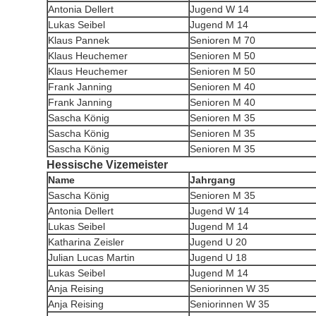
Antonia Dellert
Jugend W 14
Lukas Seibel
Jugend M 14
Klaus Pannek
Senioren M 70
Klaus Heuchemer
Senioren M 50
Klaus Heuchemer
Senioren M 50
Frank Janning
Senioren M 40
Frank Janning
Senioren M 40
Sascha König
Senioren M 35
Sascha König
Senioren M 35
Sascha König
Senioren M 35
Hessische Vizemeister
Name
Jahrgang
Sascha König
Senioren M 35
Antonia Dellert
Jugend W 14
Lukas Seibel
Jugend M 14
Katharina Zeisler
Jugend U 20
Julian Lucas Martin
Jugend U 18
Lukas Seibel
Jugend M 14
Anja Reising
Seniorinnen W 35
Anja Reising
Seniorinnen W 35