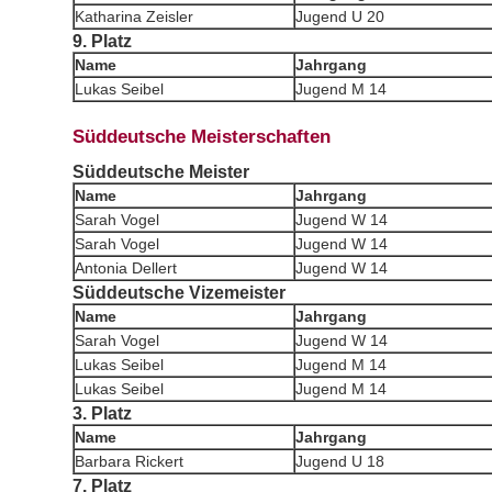
Katharina Zeisler
Jugend U 20
9. Platz
Name
Jahrgang
Lukas Seibel
Jugend M 14
Süddeutsche Meisterschaften
Süddeutsche Meister
Name
Jahrgang
Sarah Vogel
Jugend W 14
Sarah Vogel
Jugend W 14
Antonia Dellert
Jugend W 14
Süddeutsche Vizemeister
Name
Jahrgang
Sarah Vogel
Jugend W 14
Lukas Seibel
Jugend M 14
Lukas Seibel
Jugend M 14
3. Platz
Name
Jahrgang
Barbara Rickert
Jugend U 18
7. Platz