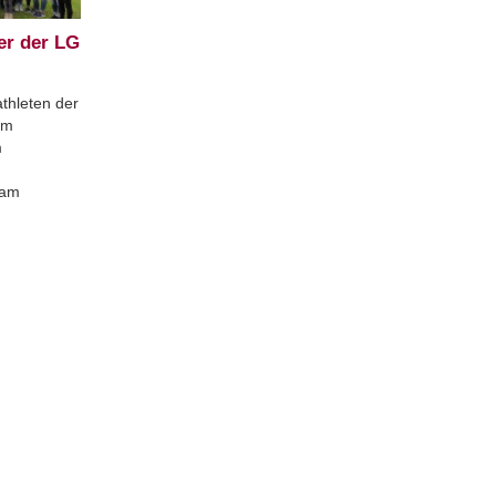
er der LG
athleten der
am
m
 am