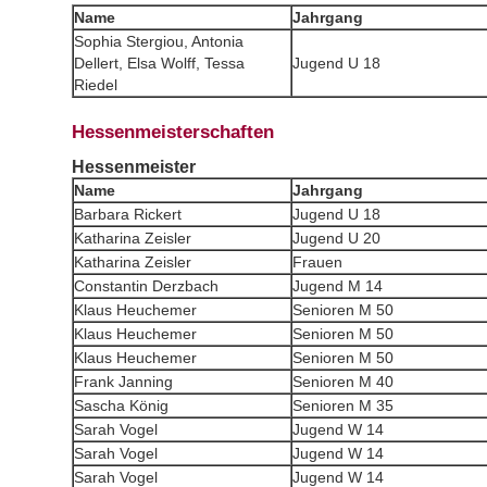
Name
Jahrgang
Sophia Stergiou, Antonia
Dellert, Elsa Wolff, Tessa
Jugend U 18
Riedel
Hessenmeisterschaften
Hessenmeister
Name
Jahrgang
Barbara Rickert
Jugend U 18
Katharina Zeisler
Jugend U 20
Katharina Zeisler
Frauen
Constantin Derzbach
Jugend M 14
Klaus Heuchemer
Senioren M 50
Klaus Heuchemer
Senioren M 50
Klaus Heuchemer
Senioren M 50
Frank Janning
Senioren M 40
Sascha König
Senioren M 35
Sarah Vogel
Jugend W 14
Sarah Vogel
Jugend W 14
Sarah Vogel
Jugend W 14