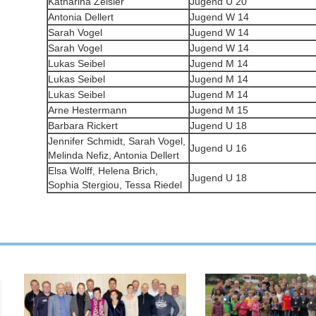
Katharina Zeisler
Jugend U 20
Antonia Dellert
Jugend W 14
Sarah Vogel
Jugend W 14
Sarah Vogel
Jugend W 14
Lukas Seibel
Jugend M 14
Lukas Seibel
Jugend M 14
Lukas Seibel
Jugend M 14
Arne Hestermann
Jugend M 15
Barbara Rickert
Jugend U 18
Jennifer Schmidt, Sarah Vogel,
Jugend U 16
Melinda Nefiz, Antonia Dellert
Elsa Wolff, Helena Brich,
Jugend U 18
Sophia Stergiou, Tessa Riedel