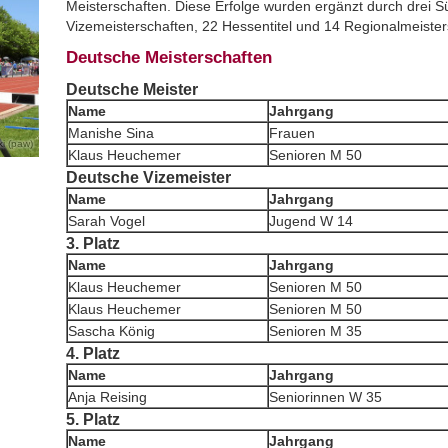
Meisterschaften. Diese Erfolge wurden ergänzt durch drei S
Vizemeisterschaften, 22 Hessentitel und 14 Regionalmeister
Deutsche Meisterschaften
Deutsche Meister
Name
Jahrgang
Manishe Sina
Frauen
i (paw)
Klaus Heuchemer
Senioren M 50
Deutsche Vizemeister
Name
Jahrgang
Sarah Vogel
Jugend W 14
3. Platz
Name
Jahrgang
Klaus Heuchemer
Senioren M 50
Klaus Heuchemer
Senioren M 50
Sascha König
Senioren M 35
4. Platz
Name
Jahrgang
Anja Reising
Seniorinnen W 35
5. Platz
Name
Jahrgang