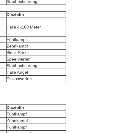
Stabhochsprung
Disziplin
Halle 4x100 Meter
Fünfkampf
Zehnkampf
Block Sprint
Speerwerfen
Stabhochsprung
Halle Kugel
Diskuswerfen
Disziplin
Fünfkampf
Zehnkampf
Fünfkampf