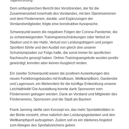
Tagesordnung.
Dem umfangreichen Bericht des Vorsitzenden, der für die
Zusammenarbeit innerhalb des Vorstandes, mit den Stammvereinen
und dem Förderverein, dankte, und Ergänzungen der
Vorstandsmitglieder, folgte eine konstruktive Aussprache.
Schwerpunkt waren die negativen Folgen der Corona-Pandemie, die
zu schwerwiegenden Trainingseinschränkungen oder Verbot im
Stadion und in der Halle, Verlust von Leistungsträgern und jungen
Sportlern führte und den Ausfall von gleich drei unserer
Schulolympiaden zur Folge hatte, die sonst immer für sportlichen
Nachwuchs gesorgt haben. Online-Trainingsangebote wurden positiv
gewürdigt, konnten aber keinen Ausgleich leisten.
Ein zweiter Schwerpunkt waren die positiven Auswirkungen des
neuen Funktionsgebäudes mit Kraftraum, Wettkampfbüro, Garderobe
und Lagerraum; ein Meilenstein für die künftige Entwicklung unserer
Leichtathletik! Die Ausstattung konnte dank Sponsoren vom
Förderverein getragen werden. Dank an Vorstand und Mitglieder des
Fördervereins, Sponsoren und die Stadt als Bauherr.
Frank Janning stellte sein Konzept vor, das mehr Sportaktivitäten in
der Breite vorsieht, ohne natürlich den Leistungsgedanken und den
Wettkampfsport aufzugeben. Zudem soll es ein stärkeres Angebot
zum Ablegen des Sportabzeichens geben.