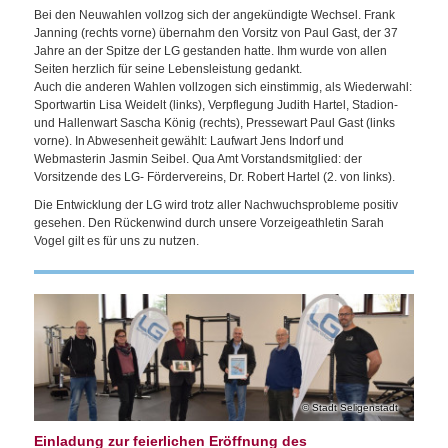
Bei den Neuwahlen vollzog sich der angekündigte Wechsel. Frank
Janning (rechts vorne) übernahm den Vorsitz von Paul Gast, der 37
Jahre an der Spitze der LG gestanden hatte. Ihm wurde von allen
Seiten herzlich für seine Lebensleistung gedankt.
Auch die anderen Wahlen vollzogen sich einstimmig, als Wiederwahl:
Sportwartin Lisa Weidelt (links), Verpflegung Judith Hartel, Stadion-
und Hallenwart Sascha König (rechts), Pressewart Paul Gast (links
vorne). In Abwesenheit gewählt: Laufwart Jens Indorf und
Webmasterin Jasmin Seibel. Qua Amt Vorstandsmitglied: der
Vorsitzende des LG- Fördervereins, Dr. Robert Hartel (2. von links).
Die Entwicklung der LG wird trotz aller Nachwuchsprobleme positiv
gesehen. Den Rückenwind durch unsere Vorzeigeathletin Sarah
Vogel gilt es für uns zu nutzen.
Stadt Seligenstadt
Einladung zur feierlichen Eröffnung des