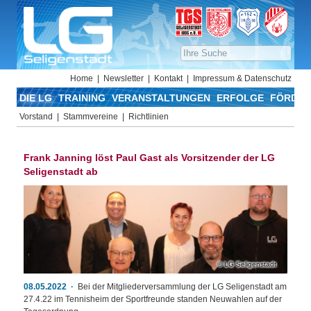
Home
Newsletter
Kontakt
Impressum & Datenschutz
DIE LG
TRAINING
VERANSTALTUNGEN
ERFOLGE
FÖRDER
Vorstand
Stammvereine
Richtlinien
Frank Janning löst Paul Gast als Vorsitzender der LG
Seligenstadt ab
LG Seligenstadt
08.05.2022
Bei der Mitgliederversammlung der LG Seligenstadt am
27.4.22 im Tennisheim der Sportfreunde standen Neuwahlen auf der