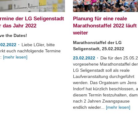
Pixabay, kein Bildnachweis nötig
rmine der LG Seligenstadt
Planung für eine reale
r das Jahr 2022
Marathonstaffel 2022 läuft
weiter
ve the Dates!
Marathonstaffel der LG
.02.2022
Liebe LGler, bitte
Seligenstadt, 25.02.2022
rkt euch nachfolgende Termine
:
[mehr lesen]
23.02.2022
Die für den 25.05.
vorgesehene Marathonstaffel de
LG Seligenstadt soll als reale
Laufveranstaltung durchgeführt
werden. Das Orgateam um Jens
Indorf hat kürzlich beschlossen, 
diesem Termin festzuhalten, dami
nach 2 Jahren Zwangspause
endlich wieder...
[mehr lesen]