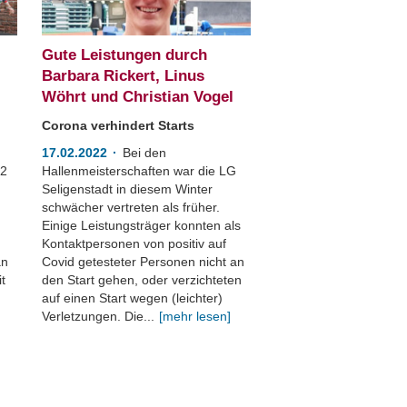
Gute Leistungen durch
Barbara Rickert, Linus
Wöhrt und Christian Vogel
Corona verhindert Starts
17.02.2022
Bei den
22
Hallenmeisterschaften war die LG
r
Seligenstadt in diesem Winter
schwächer vertreten als früher.
Einige Leistungsträger konnten als
Kontaktpersonen von positiv auf
an
Covid getesteter Personen nicht an
t
den Start gehen, oder verzichteten
auf einen Start wegen (leichter)
Verletzungen. Die...
[mehr lesen]