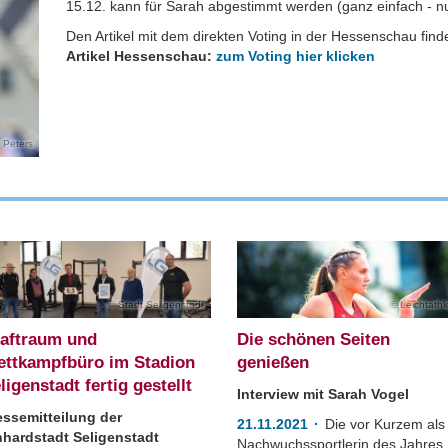
15.12. kann für Sarah abgestimmt werden (ganz einfach - nur
Den Artikel mit dem direkten Voting in der Hessenschau finde
Artikel Hessenschau:
zum Voting hier klicken
 Peters
Stadt Seligenstadt
Leichtathle
aftraum und
Die schönen Seiten
ttkampfbüro im Stadion
genießen
ligenstadt fertig gestellt
Interview mit Sarah Vogel
essemitteilung der
21.11.2021
Die vor Kurzem als
nhardstadt Seligenstadt
Nachwuchssportlerin des Jahres