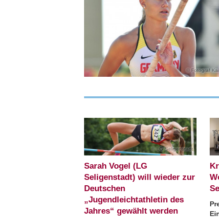
Fotograf Kai
LG Seligenstadt
Sarah Vogel (LG
Kr
Seligenstadt) will wieder zur
We
Deutschen
Se
„Jugendleichtathletin des
Pr
Jahres“ gewählt werden
Ei