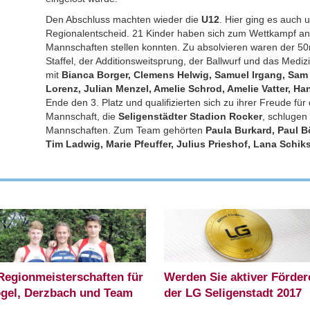
Den Abschluss machten wieder die
U12
. Hier ging es auch u
Regionalentscheid. 21 Kinder haben sich zum Wettkampf ang
Mannschaften stellen konnten. Zu absolvieren waren der 50m
Staffel, der Additionsweitsprung, der Ballwurf und das Mediz
mit
Bianca Borger, Clemens Helwig, Samuel Irgang, Sam 
Lorenz, Julian Menzel, Amelie Schrod, Amelie Vatter, H
Ende den 3. Platz und qualifizierten sich zu ihrer Freude fü
Mannschaft, die
Seligenstädter Stadion Rocker
, schlugen
Mannschaften. Zum Team gehörten
Paula Burkard, Paul Bö
Tim Ladwig, Marie Pfeuffer, Julius Prieshof, Lana Schiks,
Regionmeisterschaften für
Werden Sie aktiver Förder
gel, Derzbach und Team
der LG Seligenstadt 2017