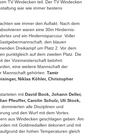
beim TV Windecken teil. Der TV Windecken
nstaltung war wie immer bestens
chten wie immer den Auftakt. Nach dem
bsolvieren waren eine 30m Hindernis-
 Vortex und ein Hindernisparcour. Voller
er Gastgebermannschaft, den blauen
nenden Dreikampf um Platz 2. Vor dem
en punktgleich auf dem zweiten Platz. Die
 der Vizemeisterschaft belohnt.
rden, eine weitere Mannschaft der
Zur Mannschaft gehörten:
Tamir
leisinger, Niklas Köhler, Christopher
starteten mit
David Bock, Johann Deller,
ian Pfeuffer, Carolin Schulz, Uli Stock,
e dominierten alle Disziplinen und
prung und den Wurf mit dem Vortex.
litzern aus Windecken geschlagen geben. Am
rden mit Goldmedaillen dekoriert und mit
er aufgrund der hohen Temperaturen gleich