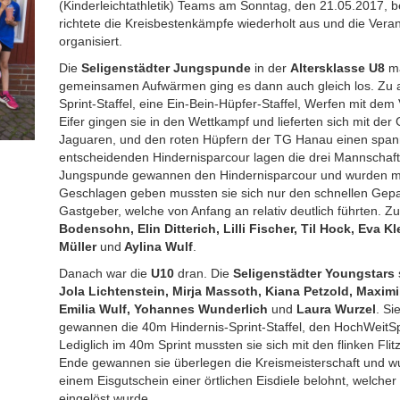
(Kinderleichtathletik) Teams am Sonntag, den 21.05.2017, 
richtete die Kreisbestenkämpfe wiederholt aus und die Vera
organisiert.
Die
Seligenstädter Jungspunde
in der
Altersklasse U8
ma
gemeinsamen Aufwärmen ging es dann auch gleich los. Zu a
Sprint-Staffel, eine Ein-Bein-Hüpfer-Staffel, Werfen mit dem
Eifer gingen sie in den Wettkampf und lieferten sich mit d
Jaguaren, und den roten Hüpfern der TG Hanau einen span
entscheidenden Hindernisparcour lagen die drei Mannschaft
Jungspunde gewannen den Hindernisparcour und wurden mit
Geschlagen geben mussten sie sich nur den schnellen Gepa
Gastgeber, welche von Anfang an relativ deutlich führten. 
Bodensohn, Elin Ditterich, Lilli Fischer, Til Hock, Eva K
Müller
und
Aylina Wulf
.
Danach war die
U10
dran. Die
Seligenstädter Youngstars
Jola Lichtenstein, Mirja Massoth, Kiana Petzold, Maximil
Emilia Wulf, Yohannes Wunderlich
und
Laura Wurzel
. Si
gewannen die 40m Hindernis-Sprint-Staffel, den HochWeitS
Lediglich im 40m Sprint mussten sie sich mit den flinken F
Ende gewannen sie überlegen die Kreismeisterschaft und wu
einem Eisgutschein einer örtlichen Eisdiele belohnt, welch
eingelöst wurde.