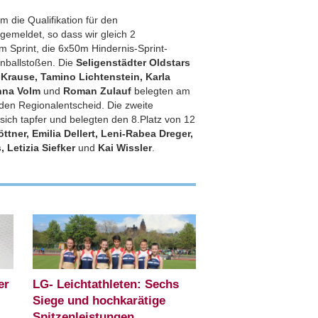
m die Qualifikation für den
emeldet, so dass wir gleich 2
 Sprint, die 6x50m Hindernis-Sprint-
inballstoßen. Die
Seligenstädter Oldstars
Krause, Tamino Lichtenstein, Karla
anna Volm
und
Roman Zulauf
belegten am
r den Regionalentscheid. Die zweite
 sich tapfer und belegten den 8.Platz von 12
ttner, Emilia Dellert, Leni-Rabea Dreger,
 Letizia Siefker
und
Kai Wissler
.
er
LG- Leichtathleten: Sechs
Siege und hochkarätige
Spitzenleistungen