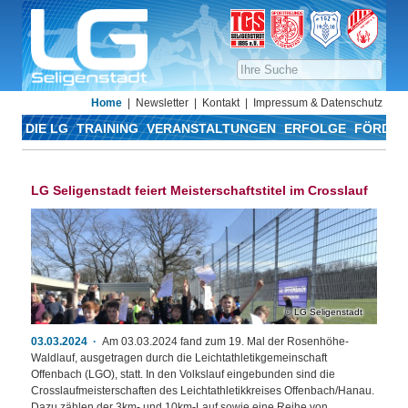
Home
Newsletter
Kontakt
Impressum & Datenschutz
DIE LG
TRAINING
VERANSTALTUNGEN
ERFOLGE
FÖRDER
LG Seligenstadt feiert Meisterschaftstitel im Crosslauf
LG Seligenstadt
03.03.2024
Am 03.03.2024 fand zum 19. Mal der Rosenhöhe-
Waldlauf, ausgetragen durch die Leichtathletikgemeinschaft
Offenbach (LGO), statt. In den Volkslauf eingebunden sind die
Crosslaufmeisterschaften des Leichtathletikkreises Offenbach/Hanau.
Dazu zählen der 3km- und 10km-Lauf sowie eine Reihe von