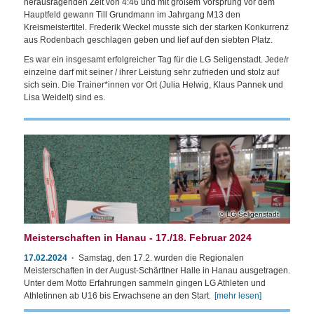
herausragenden Zeit von 4:46 und mit großem Vorsprung vor dem
Hauptfeld gewann Till Grundmann im Jahrgang M13 den
Kreismeistertitel. Frederik Weckel musste sich der starken Konkurrenz
aus Rodenbach geschlagen geben und lief auf den siebten Platz.
Es war ein insgesamt erfolgreicher Tag für die LG Seligenstadt. Jede/r
einzelne darf mit seiner / ihrer Leistung sehr zufrieden und stolz auf
sich sein. Die Trainer*innen vor Ort (Julia Helwig, Klaus Pannek und
Lisa Weidelt) sind es.
LG Seligenstadt
Meisterschaften in Hanau - 17./18. Februar 2024
17.02.2024
Samstag, den 17.2. wurden die Regionalen
Meisterschaften in der August-Schärttner Halle in Hanau ausgetragen.
Unter dem Motto Erfahrungen sammeln gingen LG Athleten und
Athletinnen ab U16 bis Erwachsene an den Start.
[mehr lesen]