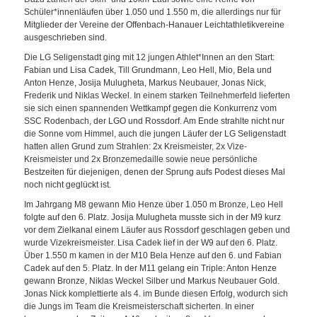
Schüler*innenläufen über 1.050 und 1.550 m, die allerdings nur für
Mitglieder der Vereine der Offenbach-Hanauer Leichtathletikvereine
ausgeschrieben sind.
Die LG Seligenstadt ging mit 12 jungen Athlet*Innen an den Start:
Fabian und Lisa Cadek, Till Grundmann, Leo Hell, Mio, Bela und
Anton Henze, Josija Mulugheta, Markus Neubauer, Jonas Nick,
Frederik und Niklas Weckel. In einem starken Teilnehmerfeld lieferten
sie sich einen spannenden Wettkampf gegen die Konkurrenz vom
SSC Rodenbach, der LGO und Rossdorf. Am Ende strahlte nicht nur
die Sonne vom Himmel, auch die jungen Läufer der LG Seligenstadt
hatten allen Grund zum Strahlen: 2x Kreismeister, 2x Vize-
Kreismeister und 2x Bronzemedaille sowie neue persönliche
Bestzeiten für diejenigen, denen der Sprung aufs Podest dieses Mal
noch nicht geglückt ist.
Im Jahrgang M8 gewann Mio Henze über 1.050 m Bronze, Leo Hell
folgte auf den 6. Platz. Josija Mulugheta musste sich in der M9 kurz
vor dem Zielkanal einem Läufer aus Rossdorf geschlagen geben und
wurde Vizekreismeister. Lisa Cadek lief in der W9 auf den 6. Platz.
Über 1.550 m kamen in der M10 Bela Henze auf den 6. und Fabian
Cadek auf den 5. Platz. In der M11 gelang ein Triple: Anton Henze
gewann Bronze, Niklas Weckel Silber und Markus Neubauer Gold.
Jonas Nick komplettierte als 4. im Bunde diesen Erfolg, wodurch sich
die Jungs im Team die Kreismeisterschaft sicherten. In einer