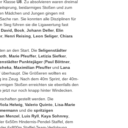
er Klasse
U8
. Zu absolvieren waren dreimal
lweitsprung, beidarmiges Stoßen und zum
rigen Mädchen und Jungen gingen mit
Sache ran. Sie konnten alle Disziplinen für
 Sieg führen sie die Ligawertung fast
,
David, Bock
,
Johann Deller
,
Elin
er
,
Henri Reising
,
Leon Seliger
,
Chiara
ten an den Start. Die
Seligenstädter
soth
,
Marie Pfeuffer
,
Letizia Siefker
,
enstädter Punktejäger
(
Paul Böttner
,
scheka
,
Maximilian Pfeuffer
und
Lana
f überhaupt. Die Größeren wollten es
ig ins Zeug. Nach dem 40m Sprint, der 40m-
rmigen Stoßen erreichten sie ebenfalls den
ie jetzt nur noch knapp hinter Windecken.
schaften gestellt werden. Die
Viola Helwig
,
Valerio Quinto
,
Lisa-Marie
immermann
und die
spritzigen
ian Menzel
,
Luis Ryll
,
Kaya Sohnrey
,
der 6x50m Hindernis-Pendel-Staffel, dem
 der 6x800m Staffel-Team-Verfolgung