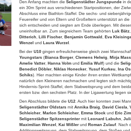
Den Anfang machten die
Seligenstädter Jungspunde
in d
ein 30m Sprint aus verschiedenen Startpositionen, der Zie
Abschluss eine Biathlon-Staffel. Die sechs- und siebenjäh
Feuereifer und von Eltern und Großeltern unterstützt an die 
sich entscheiden und siegten am Ende überlegen. Mit diesem
uneinholbar an. Zum siegreichem Team gehörten
Luk Bätz
Ditterich
,
Lilli Fischer
,
Benjamin Gottwald
,
Eva Kleising
Wenzel
und
Laura Wurzel
.
Bei der
U10
gingen erfreulicherweise gleich zwei Mannschaf
Youngstars
(
Bianca Borger
,
Clemens Helwig
,
Mirja Mas
Amelie Vatter
,
Hanna Volm
und
Emilia Wulf
) und die
Selig
Benedict Döbler
,
Niklas Honecker
,
Yusuf Kurkeu
,
Ina O
Schiks
). Hier machten einige Kinder ihren ersten Wettkamp
natürlich den Kleineren nachmachen und legten sich mächt
Hindernis-Sprint-Staffel, dem Stabweitsprung und dem beida
ersten bzw. den sechsten Platz. In der Ligawertung liegen s
Den Abschluss bildete die
U12
. Auch hier konnten zwei Mann
Seligenstädter Oldstars
mit
Annika Braig
,
David Ciesla
,
Schleicher
,
Marlon Schleicher
,
Emma Stock
und
Eric Z
Seligenstädter Spitzensprinter
mit
Leonard Labuhn
,
Jul
Maximilian Wenzel
,
Kai Wißler
und
Roman Zulauf
. Nach 
Additionsweitsprung, dem Stabweitsprung, dem Stoßen und