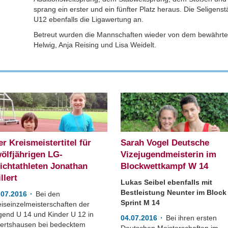
sprang ein erster und ein fünfter Platz heraus. Die Seligenst
U12 ebenfalls die Ligawertung an.
Betreut wurden die Mannschaften wieder von dem bewährten 
Helwig, Anja Reising und Lisa Weidelt.
er Kreismeistertitel für
Sarah Vogel Deutsche
ölfjährigen LG-
Vizejugendmeisterin im
ichtathleten Jonathan
Blockwettkampf W 14
llert
Lukas Seibel ebenfalls mit
Bestleistung Neunter im Block
.07.2016
Bei den
Sprint M 14
eiseinzelmeisterschaften der
gend U 14 und Kinder U 12 in
04.07.2016
Bei ihren ersten
ertshausen bei bedecktem