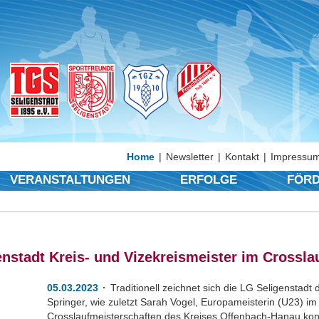
Home
Newsletter
Kontakt
Impressum
VERANSTALTUNGEN
ERFOLGE
FÖRD
nstadt Kreis- und Vizekreismeister im Crossla
05.03.2023
Traditionell zeichnet sich die LG Seligenstadt 
Springer, wie zuletzt Sarah Vogel, Europameisterin (U23) im
Crosslaufmeisterschaften des Kreises Offenbach-Hanau konn