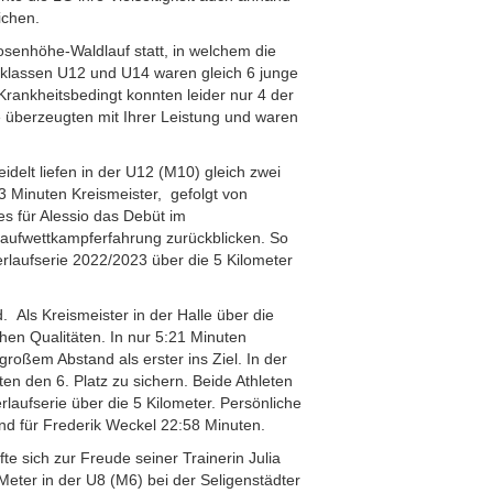
ichen.
enhöhe-Waldlauf statt, in welchem die
sklassen U12 und U14 waren gleich 6 junge
Krankheitsbedingt konnten leider nur 4 der
 überzeugten mit Ihrer Leistung und waren
delt liefen in der U12 (M10) gleich zwei
3 Minuten Kreismeister, gefolgt von
s für Alessio das Debüt im
 Laufwettkampferfahrung zurückblicken. So
terlaufserie 2022/2023 über die 5 Kilometer
. Als Kreismeister in der Halle über die
chen Qualitäten. In nur 5:21 Minuten
großem Abstand als erster ins Ziel. In der
ten den 6. Platz zu sichern. Beide Athleten
rlaufserie über die 5 Kilometer. Persönliche
und für Frederik Weckel 22:58 Minuten.
te sich zur Freude seiner Trainerin Julia
Meter in der U8 (M6) bei der Seligenstädter