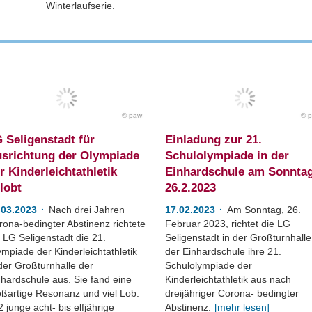
Winterlaufserie.
paw
 Seligenstadt für
Einladung zur 21.
srichtung der Olympiade
Schulolympiade in der
r Kinderleichtathletik
Einhardschule am Sonntag
lobt
26.2.2023
.03.2023
Nach drei Jahren
17.02.2023
Am Sonntag, 26.
rona-bedingter Abstinenz richtete
Februar 2023, richtet die LG
 LG Seligenstadt die 21.
Seligenstadt in der Großturnhalle
mpiade der Kinderleichtathletik
der Einhardschule ihre 21.
der Großturnhalle der
Schulolympiade der
nhardschule aus. Sie fand eine
Kinderleichtathletik aus nach
oßartige Resonanz und viel Lob.
dreijähriger Corona- bedingter
 junge acht- bis elfjährige
Abstinenz.
[mehr lesen]