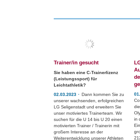
Trainer/in gesucht
LG
Au
Sie haben eine C-Trainerlizenz
de
(Leistungssport) für
ge
Leichtathletik?
01
02.03.2023
Dann kommen Sie zu
Co
unserer wachsenden, erfolgreichen
die
LG Seligenstadt und erweitern Sie
Oly
unser motiviertes Trainerteam. Wir
in 
suchen für die U 14 bis U 20 einen
Ei
motivierten Trainer / Trainerin mit
gr
großem Interesse an der
212
Weiterentwicklung unserer Athleten