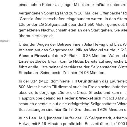
eines hohen Potenzials junger Mittelstreckenläufer unterstre
Vergangenen Sonntag fand zum 18. Mal der Offenbacher Ros
Crosslaufmeisterschaften eingebunden waren. In den Alter
Läufer der LG Seligenstadt über die 1.550 Meter gemeldet. 
gemeldeten Nachwuchsathleten an den Start gehen. Sie alle
überaus erfolgreich.
enstadt
Unter den Augen der Betreuerinnen Julia Helwig und Lisa Wei
Athleten auf das Siegerpodest.
Niklas Weckel
wurde in 6:2
Alessio Pirozzi
auf dem 2. Platz in 6:35 Minuten. Während e
Einzelwettbewerb war, konnte Niklas bereits auf siegreiche
führt er die Liste seiner Altersklasse der Seligenstädter Win
Strecke an. Seine beste Zeit hier 24:06 Minuten.
In der U14 (M12) dominierte
Till Grundmann
das Läuferfeld
800 Meter bewies Till diesmal auch im Freien seine läuferis
absolvierte der junge Läufer die Cross-Strecke und kam mit 
Hauptgruppe gelang es
Frederik Weckel
sich mit 6:13 Minu
schauen ebenfalls auf eine erfolgreiche Seligenstädter Winte
Bestleistungen sind hier für Till Grundmann 19:26 Minuten 
Auch
Leo Hell
, jüngster Läufer der LG Seligenstadt, erkämpf
Helwig mit 5:19 Minuten persönliche Bestzeit über die 1000 