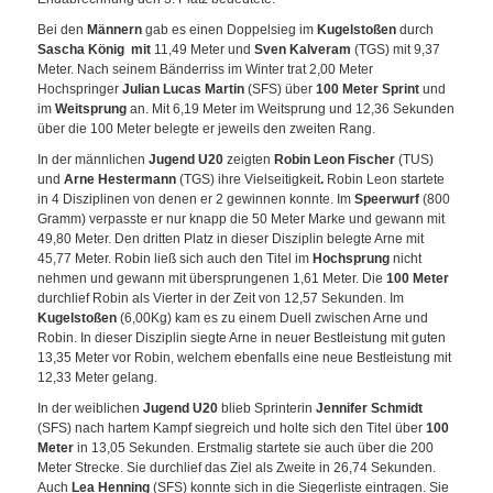
Bei den
Männern
gab es einen Doppelsieg im
Kugelstoßen
durch
Sascha König
mit
11,49 Meter und
Sven Kalveram
(TGS) mit 9,37
Meter. Nach seinem Bänderriss im Winter trat 2,00 Meter
Hochspringer
Julian Lucas Martin
(SFS) über
100 Meter Sprint
und
im
Weitsprung
an. Mit 6,19 Meter im Weitsprung und 12,36 Sekunden
über die 100 Meter belegte er jeweils den zweiten Rang.
In der männlichen
Jugend U20
zeigten
Robin Leon Fischer
(TUS)
und
Arne Hestermann
(TGS) ihre Vielseitigkeit
.
Robin Leon startete
in 4 Disziplinen von denen er 2 gewinnen konnte. Im
Speerwurf
(800
Gramm) verpasste er nur knapp die 50 Meter Marke und gewann mit
49,80 Meter. Den dritten Platz in dieser Disziplin belegte Arne mit
45,77 Meter. Robin ließ sich auch den Titel im
Hochsprung
nicht
nehmen und gewann mit übersprungenen 1,61 Meter. Die
100 Meter
durchlief Robin als Vierter in der Zeit von 12,57 Sekunden. Im
Kugelstoßen
(6,00Kg) kam es zu einem Duell zwischen Arne und
Robin. In dieser Disziplin siegte Arne in neuer Bestleistung mit guten
13,35 Meter vor Robin, welchem ebenfalls eine neue Bestleistung mit
12,33 Meter gelang.
In der weiblichen
Jugend U20
blieb Sprinterin
Jennifer Schmidt
(SFS) nach hartem Kampf siegreich und holte sich den Titel über
100
Meter
in 13,05 Sekunden. Erstmalig startete sie auch über die 200
Meter Strecke. Sie durchlief das Ziel als Zweite in 26,74 Sekunden.
Auch
Lea Henning
(SFS) konnte sich in die Siegerliste eintragen. Sie