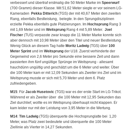
verbessert und übertraf erstmalig die 50 Meter Marke im
Speerwurf
(700 Gramm) dieser Klasse. Mit 51,62 Meter siegte er vor seinem LG-
Kameraden
Pekka Ditterich
(TGS) der mit 40,67 Meter den zweiten
Rang, ebenfalls Bestleistung, belegte. In den Sprungdisziplinen
erzielte Pekka ebenfalls gute Platzierungen. Im
Hochsprung
Rang 3
mit 1,69 Meter und im
Weitsprung
Rang 4 mit 5,89 Meter.
Joel
Fischer
(TUS) verpasste zwar knapp die 11 Meter Marke konnte sich
aber dennoch mit 10,98 Meter über den Titel und neuer Bestleistung
Wenig Glück an diesem Tag hatte
Moritz Ladwig
(TGS) über
100
Meter Sprint
und im
Weitsprung
der U18. Zuerst verhinderte der
Gegenwind von 2,6 Meter pro Sekunde eine bessere Zeit und dann
passierten ihm fünf ungültige Sprünge im Weitsprung - allesamt
hauchdünn ungültig und geschätzt um die 6 Meter und weiter. Über
die 100 Meter kam er mit 12,09 Sekunden als Zweiter ins Ziel und im
Weitsprung musste er sich mit 5,70 Meter und dem 6. Platz
zufriedengeben.
M15
: Für
Jacob Husetovic
(TGS) war es der erste Start im LG-Trikot.
Während er als Zweiter über die 100 Meter mit 12,95 Sekunden das
Ziel durchlief, wollte es im Weitsprung überhaupt nicht klappen. Er
kam leider nur mit der Leistung von 3,95 Meter in die Wertung.
M14
:
Tim Ladwig
(TGS) überquerte die Hochsprunglatte bei 1,20
Meter, was Platz zwei bedeutete und überquerte die 100 Meter
Ziellinie als Vierter in 14,27 Sekunden.