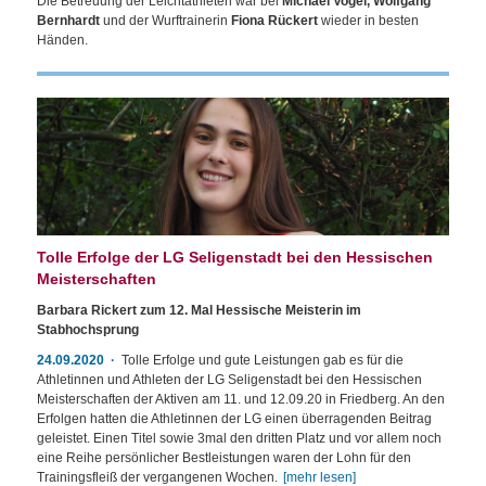
Die Betreuung der Leichtathleten war bei
Michael
Vogel, Wolfgang
Bernhardt
und der Wurftrainerin
Fiona Rückert
wieder in besten
Händen.
Tolle Erfolge der LG Seligenstadt bei den Hessischen
Meisterschaften
Barbara Rickert zum 12. Mal Hessische Meisterin im
Stabhochsprung
24.09.2020
Tolle Erfolge und gute Leistungen gab es für die
Athletinnen und Athleten der LG Seligenstadt bei den Hessischen
Meisterschaften der Aktiven am 11. und 12.09.20 in Friedberg. An den
Erfolgen hatten die Athletinnen der LG einen überragenden Beitrag
geleistet. Einen Titel sowie 3mal den dritten Platz und vor allem noch
eine Reihe persönlicher Bestleistungen waren der Lohn für den
Trainingsfleiß der vergangenen Wochen.
[mehr lesen]