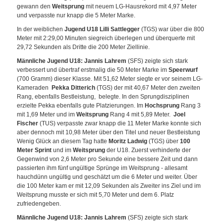
gewann den
Weitsprung
mit neuem LG-Hausrekord mit 4,97 Meter
und verpasste nur knapp die 5 Meter Marke.
In der weiblichen
Jugend U18
Lilli Sattlegger
(TGS) war über die 800
Meter mit 2:29,00 Minuten siegreich überlegen und überquerte mit
29,72 Sekunden als Dritte die 200 Meter Ziellinie.
Männliche Jugend U18: Jannis Lahrem
(SFS) zeigte sich stark
verbessert und übertraf erstmalig die 50 Meter Marke im
Speerwurf
(700 Gramm) dieser Klasse. Mit 51,62 Meter siegte er vor seinem LG-
Kameraden
Pekka Ditterich
(TGS) der mit 40,67 Meter den zweiten
Rang, ebenfalls Bestleistung, belegte. In den Sprungdisziplinen
erzielte Pekka ebenfalls gute Platzierungen. Im
Hochsprung
Rang 3
mit 1,69 Meter und im
Weitsprung
Rang 4 mit 5,89 Meter.
Joel
Fischer
(TUS) verpasste zwar knapp die 11 Meter Marke konnte sich
aber dennoch mit 10,98 Meter über den Titel und neuer Bestleistung
Wenig Glück an diesem Tag hatte
Moritz Ladwig
(TGS) über
100
Meter Sprint
und im
Weitsprung
der U18. Zuerst verhinderte der
Gegenwind von 2,6 Meter pro Sekunde eine bessere Zeit und dann
passierten ihm fünf ungültige Sprünge im Weitsprung - allesamt
hauchdünn ungültig und geschätzt um die 6 Meter und weiter. Über
die 100 Meter kam er mit 12,09 Sekunden als Zweiter ins Ziel und im
Weitsprung musste er sich mit 5,70 Meter und dem 6. Platz
zufriedengeben.
Männliche Jugend U18: Jannis Lahrem
(SFS) zeigte sich stark