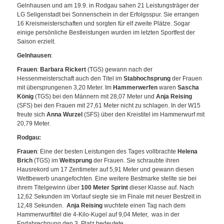
Gelnhausen und am 19.9. in Rodgau sahen 21 Leistungsträger der
LG Seligenstadt bei Sonnenschein in der Erfolgsspur. Sie errangen
16 Kreismeisterschaften und sorgten für elf zweite Plätze. Sogar
einige persönliche Bestleistungen wurden im letzten Sportfest der
Saison erzielt.
Gelnhausen
:
Frauen
:
Barbara Rickert
(TGS) gewann nach der
Hessenmeisterschaft auch den Titel im
Stabhochsprung
der Frauen
mit übersprungenen 3,20 Meter. Im
Hammerwerfen
waren
Sascha
König
(TGS) bei den Männern mit 28,07 Meter und
Anja Reising
(SFS) bei den Frauen mit 27,61 Meter nicht zu schlagen. In der W15
freute sich
Anna Wurzel
(SFS) über den Kreistitel im Hammerwurf mit
20,79 Meter.
Rodgau:
Frauen
: Eine der besten Leistungen des Tages vollbrachte
Helena
Brich
(TGS) im
Weitsprung
der Frauen. Sie schraubte ihren
Hausrekord um 17 Zentimeter auf 5,91 Meter und gewann diesen
Wettbewerb unangefochten. Eine weitere Bestmarke stellte sie bei
ihrem Titelgewinn über
100 Meter Sprint
dieser Klasse auf. Nach
12,62 Sekunden im Vorlauf siegte sie im Finale mit neuer Bestzeit in
12,48 Sekunden.
Anja Reising
wuchtete einen Tag nach dem
Hammerwurftitel die 4-Kilo-Kugel auf 9,04 Meter, was in der
Endabrechnung den 3. Platz bedeutete.