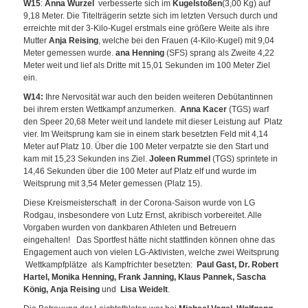
W15
:
Anna Wurzel
verbesserte sich im
Kugelstoßen
(3,00 Kg) auf
9,18 Meter. Die Titelträgerin setzte sich im letzten Versuch durch und
erreichte mit der 3-Kilo-Kugel erstmals eine größere Weite als ihre
Mutter
Anja Reising
, welche bei den Frauen (4-Kilo-Kugel) mit 9,04
Meter gemessen wurde.
ana Henning
(SFS) sprang als Zweite 4,22
Meter weit und lief als Dritte mit 15,01 Sekunden im 100 Meter Ziel
ein.
W14:
Ihre Nervosität war auch den beiden weiteren Debütantinnen
bei ihrem ersten Wettkampf anzumerken.
Anna Kacer
(TGS) warf
den Speer 20,68 Meter weit und landete mit dieser Leistung auf Platz
vier. Im Weitsprung kam sie in einem stark besetzten Feld mit 4,14
Meter auf Platz 10. Über die 100 Meter verpatzte sie den Start und
kam mit 15,23 Sekunden ins Ziel.
Joleen Rummel
(TGS) sprintete in
14,46 Sekunden über die 100 Meter auf Platz elf und wurde im
Weitsprung mit 3,54 Meter gemessen (Platz 15).
Diese Kreismeisterschaft in der Corona-Saison wurde von LG
Rodgau, insbesondere von Lutz Ernst, akribisch vorbereitet. Alle
Vorgaben wurden von dankbaren Athleten und Betreuern
eingehalten! Das Sportfest hätte nicht stattfinden können ohne das
Engagement auch von vielen LG-Aktivisten, welche zwei Weitsprung
Wettkampfplätze als Kampfrichter besetzten:
Paul Gast, Dr. Robert
Hartel, Monika Henning, Frank Janning, Klaus Pannek, Sascha
König, Anja Reising
und
Lisa Weidelt
.