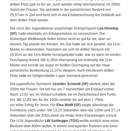
dritten Platz gab es für sie, auch wieder völlig überraschend, im 200m
Sprint der Frauen. Sie sprintete in der persönlichen Bestzeit von
25,57sec in Ziel und fand sich in der Endabrechnung der Zeitläufe auf
dem dritten Platz wieder.
Die noch der Jugendklasse angehörige Dreispringerin
Lea Henning
(SF)
hatte ebenfalls ein Erfolgserlebnis zu verzeichnen. Die
bisherigen Wettkämpfe liefen bisher nicht so gut für sie, aber an
diesem Tag platzte der Knoten. Als Ziel hatte sie sich gesetzt, die 11m-
Marke zu überwinden. Nachdem sie sich im dritten Versuch mit
10,91m an die 11m-Marke herangetastet hatte, war es dann im vierten
Durchgang soweit. Mit 11,05m übersprang sie erstmalig die 11m-
Marke und konnte sie sogar im fünften Durchgang auf die neue
persönliche Bestleistung 11,07m steigern. Auch mit diesem dritten
Platz hatte im Seligenstädter Lager niemand gerechnet.
Die jugendliche Sprinterin
Jennifer Schmidt (SF)
startete über die
100m der Frauen. Sie lief nur um 7 Hundertstel am Endlauf vorbei.
Nach 13,02 sec im Vorlauf schaltete sie im Zwischenlauf den Turbo
ein. Mit 12,89 sec für die 100m landete sie auf dem 7. Platz,
ein toller Erfolg für Jenni. Für
Elsa Wolff (SF)
zeigte allerdings die
Formkurve nach unten. Mit 13,23 Sekunden über die 100m und 27,14
Sekunden über die 200m blieb sie hinter ihren Erwartungen zurück.
Die U18-Jugendliche
Lilli Sattlegger (TGS)
wollte endlich eine neue
Bestzeit über 800m laufen. In einem couragierten Rennen und einer