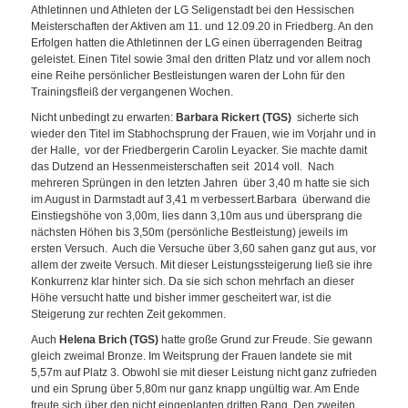
Athletinnen und Athleten der LG Seligenstadt bei den Hessischen
Meisterschaften der Aktiven am 11. und 12.09.20 in Friedberg. An den
Erfolgen hatten die Athletinnen der LG einen überragenden Beitrag
geleistet. Einen Titel sowie 3mal den dritten Platz und vor allem noch
eine Reihe persönlicher Bestleistungen waren der Lohn für den
Trainingsfleiß der vergangenen Wochen.
Nicht unbedingt zu erwarten:
Barbara Rickert (TGS)
sicherte sich
wieder den Titel im Stabhochsprung der Frauen, wie im Vorjahr und in
der Halle, vor der Friedbergerin Carolin Leyacker. Sie machte damit
das Dutzend an Hessenmeisterschaften seit 2014 voll. Nach
mehreren Sprüngen in den letzten Jahren über 3,40 m hatte sie sich
im August in Darmstadt auf 3,41 m verbessert.Barbara überwand die
Einstiegshöhe von 3,00m, lies dann 3,10m aus und übersprang die
nächsten Höhen bis 3,50m (persönliche Bestleistung) jeweils im
ersten Versuch. Auch die Versuche über 3,60 sahen ganz gut aus, vor
allem der zweite Versuch. Mit dieser Leistungssteigerung ließ sie ihre
Konkurrenz klar hinter sich. Da sie sich schon mehrfach an dieser
Höhe versucht hatte und bisher immer gescheitert war, ist die
Steigerung zur rechten Zeit gekommen.
Auch
Helena Brich (TGS)
hatte große Grund zur Freude. Sie gewann
gleich zweimal Bronze. Im Weitsprung der Frauen landete sie mit
5,57m auf Platz 3. Obwohl sie mit dieser Leistung nicht ganz zufrieden
und ein Sprung über 5,80m nur ganz knapp ungültig war. Am Ende
freute sich über den nicht eingeplanten dritten Rang. Den zweiten