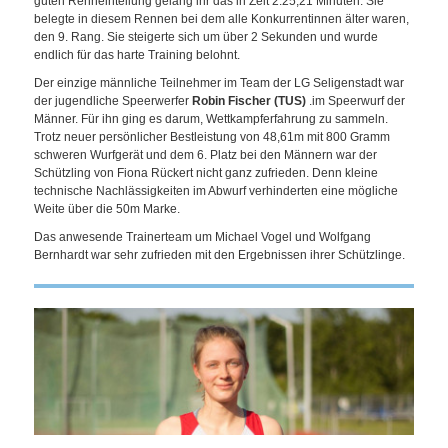
guten Renneinteilung gelang ihr das in Zeit 2:25,21 Minuten. Sie
belegte in diesem Rennen bei dem alle Konkurrentinnen älter waren,
den 9. Rang. Sie steigerte sich um über 2 Sekunden und wurde
endlich für das harte Training belohnt.
Der einzige männliche Teilnehmer im Team der LG Seligenstadt war
der jugendliche Speerwerfer
Robin Fischer (TUS)
.im Speerwurf der
Männer. Für ihn ging es darum, Wettkampferfahrung zu sammeln.
Trotz neuer persönlicher Bestleistung von 48,61m mit 800 Gramm
schweren Wurfgerät und dem 6. Platz bei den Männern war der
Schützling von Fiona Rückert nicht ganz zufrieden. Denn kleine
technische Nachlässigkeiten im Abwurf verhinderten eine mögliche
Weite über die 50m Marke.
Das anwesende Trainerteam um Michael Vogel und Wolfgang
Bernhardt war sehr zufrieden mit den Ergebnissen ihrer Schützlinge.