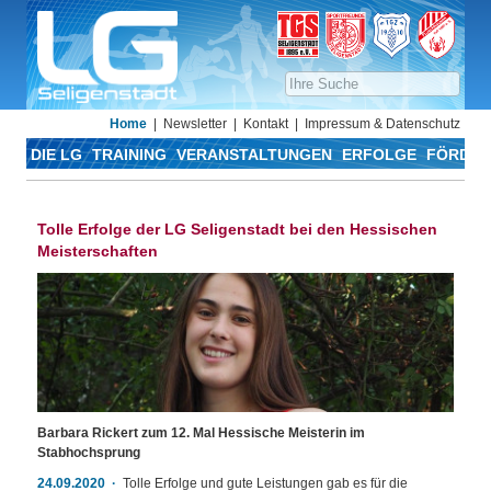
Home
Newsletter
Kontakt
Impressum & Datenschutz
DIE LG
TRAINING
VERANSTALTUNGEN
ERFOLGE
FÖRDER
Tolle Erfolge der LG Seligenstadt bei den Hessischen
Meisterschaften
Barbara Rickert zum 12. Mal Hessische Meisterin im
Stabhochsprung
24.09.2020
Tolle Erfolge und gute Leistungen gab es für die