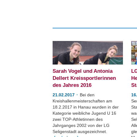
Sarah Vogel und Antonia
LG
Dellert Kreissportlerinnen
He
des Jahres 2016
St
21.02.2017
Bei den
16
Kreishallenmeisterschaften am
Se
18.2.2017 in Hanau wurden in der
St
Kategorie weibliche Jugend U 16
wa
zwei TOP-Athletinnen des
Sel
Jahrganges 2002 von der LG
Al
Seligenstadt ausgezeichnet.
gl