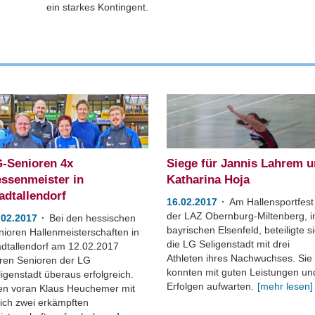
ein starkes Kontingent.
-Senioren 4x
Siege für Jannis Lahrem 
ssenmeister in
Katharina Hoja
adtallendorf
16.02.2017
Am Hallensportfest
der LAZ Obernburg-Miltenberg, 
.02.2017
Bei den hessischen
bayrischen Elsenfeld, beteiligte s
nioren Hallenmeisterschaften in
die LG Seligenstadt mit drei
adtallendorf am 12.02.2017
Athleten ihres Nachwuchses. Sie
ren Senioren der LG
konnten mit guten Leistungen un
igenstadt überaus erfolgreich.
Erfolgen aufwarten.
[mehr lesen]
len voran Klaus Heuchemer mit
eich zwei erkämpften