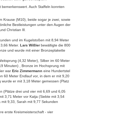
 ist bemerkenswert. Auch Staffeln konnten
m Krause (M10), beide sogar je zwei, sowie
önliche Bestleistungen unter den Augen der
nd Christian Ill.
kunden und im Kugelstoßen mit 8,94 Meter
t 3,66 Meter.
Lars Wißler
bewältigte die 800
enze und wurde mit einer Bronzeplakette
 Weitsprung (4,32 Meter), Silber im 60 Meter
,19 Minuten) , Bronze im Hochsprung mit
ier war
Eric
Zimmermann
eine Hundertstel
den 60 Meter Endlauf vor, in dem er mit 9,20
ng wurde er mit 3,18 Meter gemessen (Platz
 (Plätze drei und vier mit 6,69 und 6,05
it 3,71 Meter vor Katja (Siebte mit 3,54
a mit 9,33, Sarah mit 9,77 Sekunden
re erste Kreismeisterschaft - vier