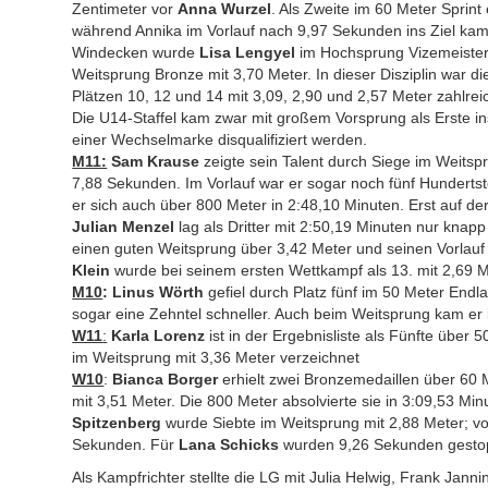
Zentimeter vor
Anna Wurzel
. Als Zweite im 60 Meter Sprint
während Annika im Vorlauf nach 9,97 Sekunden ins Ziel kam
Windecken wurde
Lisa Lengyel
im Hochsprung Vizemeister
Weitsprung Bronze mit 3,70 Meter. In dieser Disziplin war d
Plätzen 10, 12 und 14 mit 3,09, 2,90 und 2,57 Meter zahlreic
Die U14-Staffel kam zwar mit großem Vorsprung als Erste i
einer Wechselmarke disqualifiziert werden.
M11:
Sam Krause
zeigte sein Talent durch Siege im Weitsp
7,88 Sekunden. Im Vorlauf war er sogar noch fünf Hundertstel
er sich auch über 800 Meter in 2:48,10 Minuten. Erst auf de
Julian Menzel
lag als Dritter mit 2:50,19 Minuten nur knap
einen guten Weitsprung über 3,42 Meter und seinen Vorlauf 
Klein
wurde bei seinem ersten Wettkampf als 13. mit 2,69 
M10
:
Linus Wörth
gefiel durch Platz fünf im 50 Meter Endl
sogar eine Zehntel schneller. Auch beim Weitsprung kam er 
W11
:
Karla Lorenz
ist in der Ergebnisliste als Fünfte über
im Weitsprung mit 3,36 Meter verzeichnet
W10
:
Bianca Borger
erhielt zwei Bronzemedaillen über 60
mit 3,51 Meter. Die 800 Meter absolvierte sie in 3:09,53 Mi
Spitzenberg
wurde Siebte im Weitsprung mit 2,88 Meter; vor
Sekunden. Für
Lana
Schicks
wurden 9,26 Sekunden gestop
Als Kampfrichter stellte die LG mit Julia Helwig, Frank J