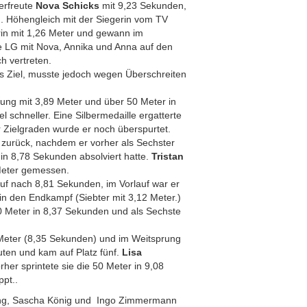
 erfreute
Nova Schicks
mit 9,23 Sekunden,
. Höhengleich mit der Siegerin vom TV
in mit 1,26 Meter und gewann im
ie LG mit Nova, Annika und Anna auf den
h vertreten.
ns Ziel, musste jedoch wegen Überschreiten
rung mit 3,89 Meter und über 50 Meter in
 schneller. Eine Silbermedaille ergatterte
r Zielgraden wurde er noch überspurtet.
p zurück, nachdem er vorher als Sechster
in 8,78 Sekunden absolviert hatte.
Tristan
Meter gemessen.
auf nach 8,81 Sekunden, im Vorlauf war er
in den Endkampf (Siebter mit 3,12 Meter.)
 50 Meter in 8,37 Sekunden und als Sechste
 Meter (8,35 Sekunden) und im Weitsprung
nuten und kam auf Platz fünf.
Lisa
her sprintete sie die 50 Meter in 9,08
pt..
anning, Sascha König und Ingo Zimmermann