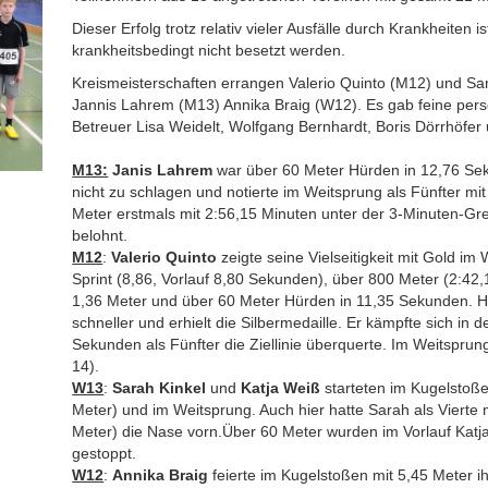
Dieser Erfolg trotz relativ vieler Ausfälle durch Krankheiten
krankheitsbedingt nicht besetzt werden.
Kreismeisterschaften errangen Valerio Quinto (M12) und Sa
Jannis Lahrem (M13) Annika Braig (W12). Es gab feine pers
Betreuer Lisa Weidelt, Wolfgang Bernhardt, Boris Dörrhöfer u
M13:
Janis Lahrem
war über 60 Meter Hürden in 12,76 Se
nicht zu schlagen und notierte im Weitsprung als Fünfter mi
Meter erstmals mit 2:56,15 Minuten unter der 3-Minuten-Gr
belohnt.
M12
:
Valerio Quinto
zeigte seine Vielseitigkeit mit Gold im
Sprint (8,86, Vorlauf 8,80 Sekunden), über 800 Meter (2:42
1,36 Meter und über 60 Meter Hürden in 11,35 Sekunden. H
schneller und erhielt die Silbermedaille. Er kämpfte sich in 
Sekunden als Fünfter die Ziellinie überquerte. Im Weitspru
14).
W13
:
Sarah Kinkel
und
Katja Weiß
starteten im Kugelstoßen
Meter) und im Weitsprung. Auch hier hatte Sarah als Vierte m
Meter) die Nase vorn.Über 60 Meter wurden im Vorlauf Katj
gestoppt.
W12
:
Annika Braig
feierte im Kugelstoßen mit 5,45 Meter ih