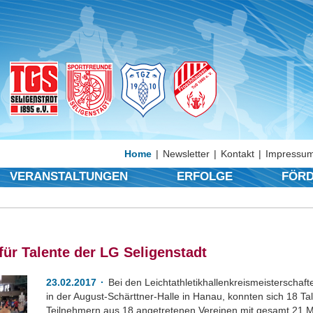
Home
Newsletter
Kontakt
Impressum
VERANSTALTUNGEN
ERFOLGE
FÖRD
für Talente der LG Seligenstadt
23.02.2017
Bei den Leichtathletikhallenkreismeisterscha
in der August-Schärttner-Halle in Hanau, konnten sich 18 Ta
Teilnehmern aus 18 angetretenen Vereinen mit gesamt 21 M