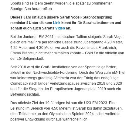
Sports sind seitdem geehrt worden, die später zu prominenten
Sportgrößen heranreiften.
Dieses Jahr ist auch unsere Sarah Vogel (Stabhochsprung)
nominiert! Unter diesem
Link
könnt ihr für Sarah abstimmen und
schaut euch auch Sarahs
Video
an.
Bei der Junioren-EM 2021 im estischen Tallinn steigerte Sarah Vogel
gleich dreimal ihre persönliche Bestleistung, übersprang 4,20 Meter,
4,25 Meter und 4,30 Meter, wo auch die Favoritin aus Frankreich,
Emma Brentel, nicht mehr mithalten konnte – Gold für die Athletin von
der LG Seligenstadt.
Seit 2018 wird die Groß-Umstädterin von der Sporthilfe gefördert,
aktuell in der Nachwuchselite-Förderung. Doch der Weg zum EM-Titel
war keineswegs gradlinig. Vielmehr war der Erfolg das endgültige
Comeback nach langer Verletzungspause zwischen 2019 und 2020
und für die Siegerin der Europäischen Jugendspiele 2019 auch ein
Befreiungsschlag.
Das nächste Ziel der 19-Jährigen ist nun die U23-EM 2023. Eine
Leistung im Bereich von 4,50 Metern ist Sarah bis dahin zuzutrauen,
eine Teilnahme an den Olympischen Spielen 2024 ist bei weiterhin
positiver Entwicklung durchaus wahrscheinlich.