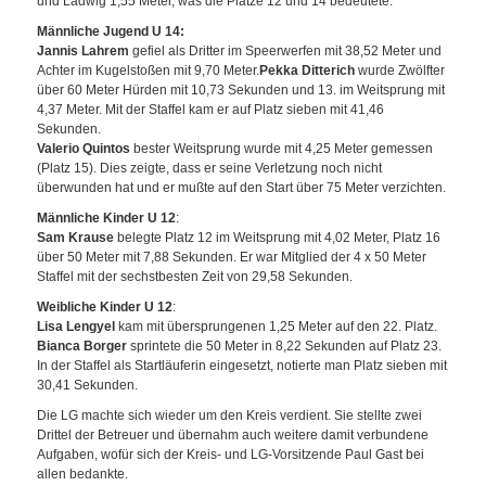
und Ladwig 1,55 Meter, was die Plätze 12 und 14 bedeutete.
Männliche Jugend U 14:
Jannis Lahrem
gefiel als Dritter im Speerwerfen mit 38,52 Meter und
Achter im Kugelstoßen mit 9,70 Meter.
Pekka Ditterich
wurde Zwölfter
über 60 Meter Hürden mit 10,73 Sekunden und 13. im Weitsprung mit
4,37 Meter. Mit der Staffel kam er auf Platz sieben mit 41,46
Sekunden.
Valerio Quintos
bester Weitsprung wurde mit 4,25 Meter gemessen
(Platz 15). Dies zeigte, dass er seine Verletzung noch nicht
überwunden hat und er mußte auf den Start über 75 Meter verzichten.
Männliche Kinder U 12
:
Sam Krause
belegte Platz 12 im Weitsprung mit 4,02 Meter, Platz 16
über 50 Meter mit 7,88 Sekunden. Er war Mitglied der 4 x 50 Meter
Staffel mit der sechstbesten Zeit von 29,58 Sekunden.
Weibliche Kinder U 12
:
Lisa Lengyel
kam mit übersprungenen 1,25 Meter auf den 22. Platz.
Bianca Borger
sprintete die 50 Meter in 8,22 Sekunden auf Platz 23.
In der Staffel als Startläuferin eingesetzt, notierte man Platz sieben mit
30,41 Sekunden.
Die LG machte sich wieder um den Kreis verdient. Sie stellte zwei
Drittel der Betreuer und übernahm auch weitere damit verbundene
Aufgaben, wofür sich der Kreis- und LG-Vorsitzende Paul Gast bei
allen bedankte.