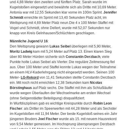
und 4,88 Meter den zweiten und fünften Platz. Sarah wurde im
Kugelstoßen eingesetzt und bewährte sich als Dritte mit 10,69 Meter.
Antonia war mit 12,55 Sekunden klar vorne im 100m Sprint.
Jennifer
Schmidt
erreichte im Sprint mit 13,40 Sekunden Platz acht, im
Weitsprung mit 4,69 Meter Platz neun.Die 4 x 100 Meter-Staffel mit
Vogel und Schmidt, ohne Dellert, wurde mit 52,07 Sekunden nur
knapp von Kreis Gelnhausen/Schlüchtern geschlagen.
Männliche Jugend U 16
:
Den Weitsprung gewann
Lukas Seibel
überlegen mit 5,90 Meter,
Moritz Ladwig
kam mit 5,24 Meter auf Platz 13. Einen klaren Sieg
über 80 Meter Hürden sicherte sich
Constantin Derzbach
, viele
Punkte holte Lukas Seibel als Vierter. Die reguläre Zeitmessung fiel
aus. Über 100 Meter und Staffel konnte Lukas wegen der Teilnahme
an einem HLV-Kaderlehrgang nicht eingesetzt werden. Seinen 100
Meter-
LG-Rekord
von 11,41 Sekunden stellte Constantin Derzbach
ein. Mit noch nicht erreichten 12,38 Sekunden kam
Nicolas
Börstinghaus
auf Platz sechs. Die Staffel mit ihm als Schlußläufer
wurde wegen Überlaufen der Wechselmarke am ersten Wechsel
(ohne Seligenstädter Beteiligung) disqualifiziert.
In Wurfdisziplinen gab es wichtige Kreispunkte durch
Robin Leon
Fischer
: als Dritter im Speerwerfen mit 44,28 Meter und als Sechster
im Kugelstoßen mit 11,94 Meter. Der beste Kugelstoß seines ein Jahr
jüngeren Bruders
Joel Fischer
wurde als 15. mit neuem Hausrekord
von 9,54 Meter gemessen. Im Hochsprung übersprangen Derzbach