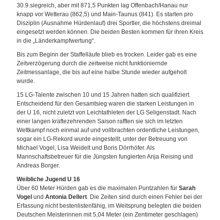
30.9.siegreich, aber mit 871,5 Punkten lag Offenbach/Hanau nur
knapp vor Wetterau (862,5) und Main-Taunus (841). Es starten pro
Disziplin (Ausnahme Hürdenlauf) drei Sportler, die höchstens dreimal
eingesetzt werden können. Die beiden Besten kommen für ihren Kreis
in die „Länderkampfwertung“.
Bis zum Beginn der Staffelläufe blieb es trocken. Leider gab es eine
Zeitverzögerung durch die zeitweise nicht funktioniernde
Zeitmessanlage, die bis auf eine halbe Stunde wieder aufgeholt
wurde.
15 LG-Talente zwischen 10 und 15 Jahren hatten sich qualifiziert.
Entscheidend für den Gesamtsieg waren die starken Leistungen in
der U 16, nicht zuletzt von Leichtathleten der LG Seligenstadt. Nach
einer langen kräftezehrenden Saison rafften sie sich im letzten
Wettkampf noch einmal auf und vollbrachten ordentliche Leistungen,
sogar ein LG-Rekord wurde eingestellt, unter der Betreuung von
Michael Vogel, Lisa Weidelt und Boris Dörrhöfer. Als
Mannschaftsbetreuer für die Jüngsten fungierten Anja Reising und
Andreas Borger.
Weibliche Jugend U 16
Über 60 Meter Hürden gab es die maximalen Puntzahlen für
Sarah
Vogel
und
Antonia Dellert
. Die Zeiten sind durch einen Fehler bei der
Erfassung nicht bestenlistenfähig, im Weitsprung belegten die beiden
Deutschen Meisterinnen mit 5,04 Meter (ein Zentimeter geschlagen)