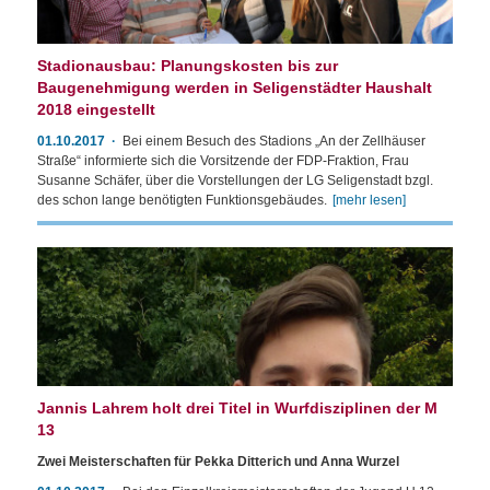
Stadionausbau: Planungskosten bis zur
Baugenehmigung werden in Seligenstädter Haushalt
2018 eingestellt
01.10.2017
Bei einem Besuch des Stadions „An der Zellhäuser
Straße“ informierte sich die Vorsitzende der FDP-Fraktion, Frau
Susanne Schäfer, über die Vorstellungen der LG Seligenstadt bzgl.
des schon lange benötigten Funktionsgebäudes.
[mehr lesen]
Jannis Lahrem holt drei Titel in Wurfdisziplinen der M
13
Zwei Meisterschaften für Pekka Ditterich und Anna Wurzel