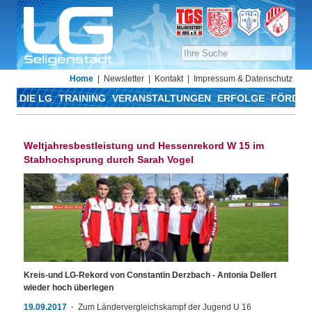
Home
Newsletter
Kontakt
Impressum & Datenschutz
DIE LG
TRAINING
VERANSTALTUNGEN
ERFOLGE
FÖRDER
Weltjahresbestleistung und Hessenrekord W 15 im
Stabhochsprung durch Sarah Vogel
Kreis-und LG-Rekord von Constantin Derzbach - Antonia Dellert
wieder hoch überlegen
19.09.2017
Zum Ländervergleichskampf der Jugend U 16