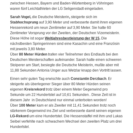
zwischen Hessen, Bayern und Baden-Würtemberg in Vöhringen
waren fünf Leichtathleten der LG Seligenstadt eingeladen.
Sarah Vogel,
die Deutsche Meisterin
,
steigerte sich im
Stabhochsprung
auf 3,90 Meter und verbesserte damit ihren eigenen
Hessenrekord um neun Zentimeter auf 3,90 Meter. Sie hatte 60
Zentimeter Vorsprung vor der Zweiten, der Deutschen Vizemeisterin.
Diese Höhe ist sogar
Weltjahresbestleistung der W 15
.
Die
nächstbesten Springerinnen sind eine Kasachin und eine Französin
mit jeweils 3,80 Meter.
Über
80 Meter Hürden
trafen vier Teilnehmer des Endlaufs bei den
Deutschen Meisterschaften aufeinander. Sarah hatte einen schweren
Stolperer am Start, besiegte die Deutsche Meisterin, mußte aber mit
11,88 Sekunden Antonia Unger aus Wetzlar knapp den Vortritt lassen.
Einen sehr guten Tag erwischte auch
Constantin Derzbach
. Er
steigerte als überlegener Sieger über 80 Meter Hürden seinen
eigenen
Kreisrekord
trotz über einem Meter Gegenwind pro
Sekunde um 22 Hundertstel auf 10,61 Sekunden.. Diese Zeit ist in
diesem Jahr in Deutschland nur einmal unterboten worden!
Über
100 Meter
kam er als Zweiter mit 11,41 Sekunden trotz noch
stärkerem Gegenwind ins Ziel und verbesserte damit seinen eigenen
LG-Rekord
um eine Hundertstel. Die Hessenstaffel mit ihm und Lukas
Seibel verfehlte nach schwachem Wechsel den zweiten Platz um drei
Hundertstel.