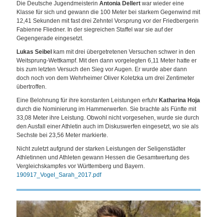
Die Deutsche Jugendmeisterin
Antonia Dellert
war wieder eine
Klasse für sich und gewann die 100 Meter bei starkem Gegenwind mit
12,41 Sekunden mit fast drei Zehntel Vorsprung vor der Friedbergerin
Fabienne Fliedner. In der siegreichen Staffel war sie auf der
Gegengerade eingesetzt.
Lukas Seibel
kam mit drei übergetretenen Versuchen schwer in den
Weitsprung-Wettkampf. Mit den dann vorgelegten 6,11 Meter hatte er
bis zum letzten Versuch den Sieg vor Augen. Er wurde aber dann
doch noch von dem Wehrheimer Oliver Koletzka um drei Zentimeter
übertroffen.
Eine Belohnung für ihre konstanten Leistungen erfuhr
Katharina Hoja
durch die Nominierung im Hammerwerfen. Sie brachte als Fünfte mit
33,08 Meter ihre Leistung. Obwohl nicht vorgesehen, wurde sie durch
den Ausfall einer Athletin auch im Diskuswerfen eingesetzt, wo sie als
Sechste bei 23,56 Meter markierte.
Nicht zuletzt aufgrund der starken Leistungen der Seligenstädter
Athletinnen und Athleten gewann Hessen die Gesamtwertung des
Vergleichskampfes vor Württemberg und Bayern.
190917_Vogel_Sarah_2017.pdf