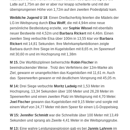
Latte auf 1,75m an der er aber nur knapp scheiterte und mit der
übersprungenen Höhe von 1,72m auf den zweiten Podestplatz kam.
Weibliche Jugend U 18
: Einen Dreifacherfolg feierten die Mädels der
LG im Weitsprung durch
Elsa Wolff
, die mit 4,94m eine neue
persönliche Bestleistung erzielte, vor
Sophie Wissel
mit ebenfalls
neuer Bestweite mit 4,52m und
Barbara Rickert
mit 4,46m. Einen
zweiten Sieg verbuchte Elsa über 100m in 13,55 klar vor
Barbara
Rickert
mit 14,81 Sekunden. Ihre Mehrkampfambitionen zeigte
Barbara durch ihre Siege im Kugelstoßen mit 8,65 m, im Speerwurf
mit 30,60 m und im Hochsprung mit 1,38m
M 15.
Die Wurfdisziplinen beherrschte
Robin Fischer
in
beeindruckender Weise . Trotz des Verfehlens der 12m-Marke als
Ziel, gewann er unangefochten das Kugelstoßen mit 11,61 m. Auch
das Speerwerfen gewann er mit deutlichem Vorsprung mit 45,05 m.
M 14:
Drei Siege verbuchte
Moritz Ladwig
mit 1,53 Meter im
Hochsprung, 13,34 Sekunden über 100 Meter und 26,28 Meter im
Speerwerfen und einen zweiten Platz im Weitsprung mit 4,70 Meter.
Joel Fischer
gewann das Kugelstoßen mit 9,15 Meter und sorgte mit
einem Wurf von 24,77 Meter mit dem Speer für einen LG-Doppelsieg.
W 15: Jennifer Schmidt
war die Schnellste über 100 Meter mit 13,49
Sekunden und sprang als Zweite 4,41 Meter in die Weitsprunggrube.
M 13:
Eine wahre Leistungsexplosion gab es bei
Jannis Lahrem
im