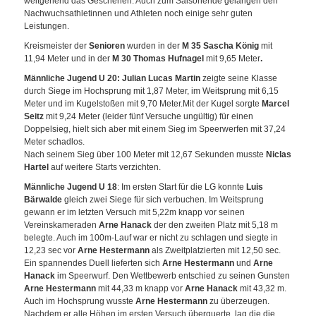
weitgehend das Geschehen. Auch zum Saisonende gelangen den
Nachwuchsathletinnen und Athleten noch einige sehr guten
Leistungen.
Kreismeister der
Senioren
wurden in der
M 35 Sascha König
mit
11,94 Meter und in der
M
30
Thomas Hufnagel
mit 9,65 Meter
.
Männliche Jugend U 20: Julian Lucas Martin
zeigte seine Klasse
durch Siege im Hochsprung mit 1,87 Meter, im Weitsprung mit 6,15
Meter und im Kugelstoßen mit 9,70 Meter.Mit der Kugel sorgte
Marcel
Seitz
mit 9,24 Meter (leider fünf Versuche ungültig) für einen
Doppelsieg, hielt sich aber mit einem Sieg im Speerwerfen mit 37,24
Meter schadlos.
Nach seinem Sieg über 100 Meter mit 12,67 Sekunden musste
Niclas
Hartel
auf weitere Starts verzichten.
Männliche Jugend U 18
: Im ersten Start für die LG konnte
Luis
Bärwalde
gleich zwei Siege für sich verbuchen. Im Weitsprung
gewann er im letzten Versuch mit 5,22m knapp vor seinen
Vereinskameraden
Arne Hanack
der den zweiten Platz mit 5,18 m
belegte. Auch im 100m-Lauf war er nicht zu schlagen und siegte in
12,23 sec vor
Arne Hestermann
als Zweitplatzierten mit 12,50 sec.
Ein spannendes Duell lieferten sich
Arne Hestermann
und
Arne
Hanack
im Speerwurf. Den Wettbewerb entschied zu seinen Gunsten
Arne Hestermann
mit 44,33 m knapp vor
Arne Hanack
mit 43,32 m.
Auch im Hochsprung wusste
Arne Hestermann
zu überzeugen.
Nachdem er alle Höhen im ersten Versuch überquerte, lag die die