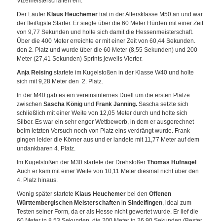
Vizemeisterschaften ein.
Der Läufer
Klaus Heuchemer
trat in der Altersklasse M50 an und war
der fleißigste Starter. Er siegte über die 60 Meter Hürden mit einer Zeit
von 9,77 Sekunden und holte sich damit die Hessenmeisterschaft.
Über die 400 Meter erreichte er mit einer Zeit von 60,44 Sekunden.
den 2. Platz und wurde über die 60 Meter (8,55 Sekunden) und 200
Meter (27,41 Sekunden) Sprints jeweils Vierter.
Anja Reising
startete im Kugelstoßen in der Klasse W40 und holte
sich mit 9,28 Meter den 2. Platz.
In der M40 gab es ein vereinsinternes Duell um die ersten Plätze
zwischen
Sascha König
und
Frank Janning.
Sascha setzte sich
schließlich mit einer Weite von 12,05 Meter durch und holte sich
Silber. Es war ein sehr enger Wettbewerb, in dem er ausgerechnet
beim letzten Versuch noch von Platz eins verdrängt wurde. Frank
gingen leider die Körner aus und er landete mit 11,77 Meter auf dem
undankbaren 4. Platz.
Im Kugelstoßen der M30 startete der Drehstoßer
Thomas Hufnagel
.
Auch er kam mit einer Weite von 10,11 Meter diesmal nicht über den
4. Platz hinaus.
Wenig später startete
Klaus Heuchemer
bei den
Offenen
Württembergischen
Meisterschaften
in
Sindelfingen
, ideal zum
Testen seiner Form, da er als Hesse nicht gewertet wurde. Er lief die
60 Meter in 8,53 Sekunden, die 200 Meter in 26,90 Sekunden (Bester