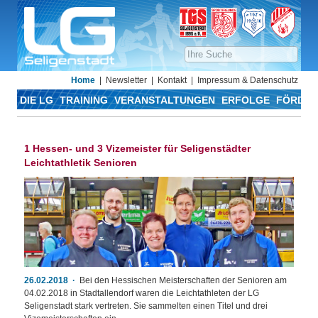
Home
Newsletter
Kontakt
Impressum & Datenschutz
DIE LG
TRAINING
VERANSTALTUNGEN
ERFOLGE
FÖRDER
1 Hessen- und 3 Vizemeister für Seligenstädter
Leichtathletik Senioren
26.02.2018
Bei den Hessischen Meisterschaften der Senioren am
04.02.2018 in Stadtallendorf waren die Leichtathleten der LG
Seligenstadt stark vertreten. Sie sammelten einen Titel und drei