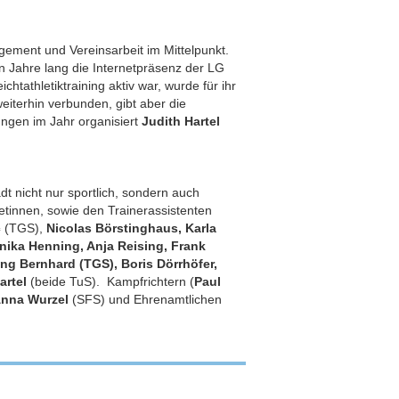
gement und Vereinsarbeit im Mittelpunkt.
 Jahre lang die Internetpräsenz der LG
chtathletiktraining aktiv war, wurde für ihr
eiterhin verbunden, gibt aber die
ungen im Jahr organisiert
Judith Hartel
t nicht nur sportlich, sondern auch
letinnen, sowie den Trainerassistenten
c
(TGS),
Nicolas Börstinghaus, Karla
ika Henning, Anja Reising, Frank
ng Bernhard (TGS), Boris Dörrhöfer,
artel
(beide TuS). Kampfrichtern (
Paul
nna Wurzel
(SFS) und Ehrenamtlichen