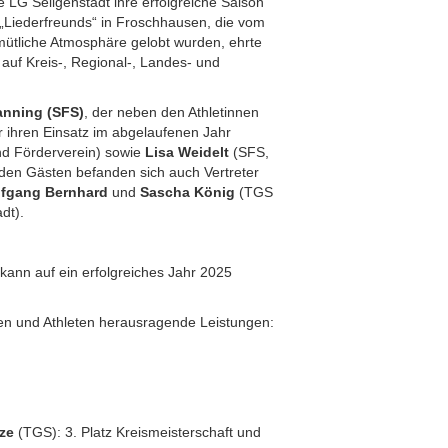
 LG Seligenstadt ihre erfolgreiche Saison
Liederfreunds“ in Froschhausen, die vom
emütliche Atmosphäre gelobt wurden, ehrte
e auf Kreis-, Regional-, Landes- und
anning (SFS)
, der neben den Athletinnen
r ihren Einsatz im abgelaufenen Jahr
nd Förderverein) sowie
Lisa Weidelt
(SFS,
r den Gästen befanden sich auch Vertreter
fgang Bernhard
und
Sascha König
(TGS
dt).
kann auf ein erfolgreiches Jahr 2025
nen und Athleten herausragende Leistungen:
ze
(TGS): 3. Platz Kreismeisterschaft und