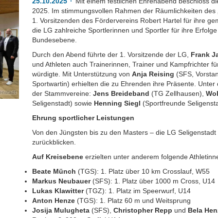
25.10.2025
Mit einem festlichen Ehrenabend beschloss die
2025. Im stimmungsvollen Rahmen der Räumlichkeiten des „
1. Vorsitzenden des Fördervereins Robert Hartel für ihre g
die LG zahlreiche Sportlerinnen und Sportler für ihre Erfolg
Bundesebene.
Durch den Abend führte der 1. Vorsitzende der LG,
Frank J
und Athleten auch Trainerinnen, Trainer und Kampfrichter fü
würdigte. Mit Unterstützung von
Anja Reising
(SFS, Vorsta
Sportwartin) erhielten die zu Ehrenden ihre Präsente. Unte
enstadt
der Stammvereine:
Jens Breideband
(TG Zellhausen),
Wol
Seligenstadt) sowie
Henning Siegl
(Sportfreunde Seligensta
Ehrung sportlicher Leistungen
Von den Jüngsten bis zu den Masters – die LG Seligenstadt 
zurückblicken.
Auf Kreisebene
erzielten unter anderem folgende Athletin
Beate Münch
(TGS): 1. Platz über 10 km Crosslauf, W55
Markus Neubauer
(SFS): 1. Platz über 1000 m Cross, U14
Lukas Klawitter
(TGZ): 1. Platz im Speerwurf, U14
Anton Henze
(TGS): 1. Platz 60 m und Weitsprung
Josija Mulugheta
(SFS),
Christopher Repp
und
Bela Hen