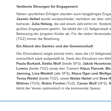
Verdiente Ehrungen für Engagement
Neben sportlichen Erfolgen standen auch langjähriges Enga
Jasmin Seibel
wurde verabschiedet, nachdem sie über zehn
betreute.
Julia Helwig
, die seit einem Jahrzehnt im Kinderlei
großes Engagement geehrt. Sie bleibt der LG Seligenstadt w
Betreuung der jüngsten Kinder ab. Für die vielen Veranstalt
(TGZ) immer die Bewirtung.
Ein Abend des Dankes und der Gemeinschaft
Der Ehrenabend zeigte einmal mehr, dass die LG Seligenstad
menschlich stark aufgestellt ist. Dank des Einsatzes von Ath
Paula Burkard, Emilia Wulf
(beide SFS),
Jakob Husetovi
Lorenz
(beide TGZ) sowie den Trainern
Klaus Pannek, Mon
Janning, Lisa Weidelt
(alle SFS)
, Klaus Oger und Wolfga
Tessa Riedel
(beide TGZ), sowie
Niclas Hartel
und
Svea H
Böttner
(TGS),
Robin Fischer
(TuS),
Canan Wulf
(SFS),
A
blickt der Verein optimistisch in die kommende Saison.