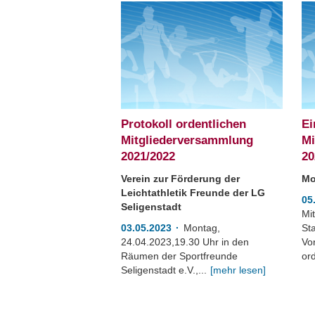
Protokoll ordentlichen
Ei
Mitgliederversammlung
Mi
2021/2022
20
Verein zur Förderung der
Mo
Leichtathletik Freunde der LG
05
Seligenstadt
Mit
03.05.2023
Montag,
St
24.04.2023,19.30 Uhr in den
Vor
Räumen der Sportfreunde
ord
Seligenstadt e.V.,...
[mehr lesen]