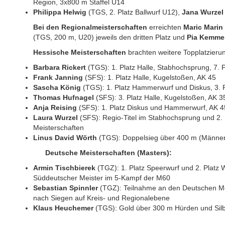
Region, 3x800 m Staffel U14
Philippa Helwig
(TGS, 2. Platz Ballwurf U12),
Jana Wurzel
Bei den Regionalmeisterschaften
erreichten
Maric Marin
(TGS, 200 m, U20) jeweils den dritten Platz und
Pia Kemme
Hessische Meisterschaften
brachten weitere Topplatzieru
Barbara Rickert
(TGS): 1. Platz Halle, Stabhochsprung, 7.
Frank Janning
(SFS): 1. Platz Halle, Kugelstoßen, AK 45
Sascha König
(TGS): 1. Platz Hammerwurf und Diskus, 3. P
Thomas Hufnagel
(SFS): 3. Platz Halle, Kugelstoßen, AK 3
Anja Reising
(SFS): 1. Platz Diskus und Hammerwurf, AK 4
Laura Wurzel
(SFS): Regio-Titel im Stabhochsprung und 2.
Meisterschaften
Linus David Wörth
(TGS): Doppelsieg über 400 m (Männer 
Deutsche Meisterschaften (Masters):
Armin Tischbierek
(TGZ): 1. Platz Speerwurf und 2. Platz 
Süddeutscher Meister im 5-Kampf der M60
Sebastian Spinnler
(TGZ): Teilnahme an den Deutschen Me
nach Siegen auf Kreis- und Regionalebene
Klaus Heuchemer
(TGS): Gold über 300 m Hürden und Sil