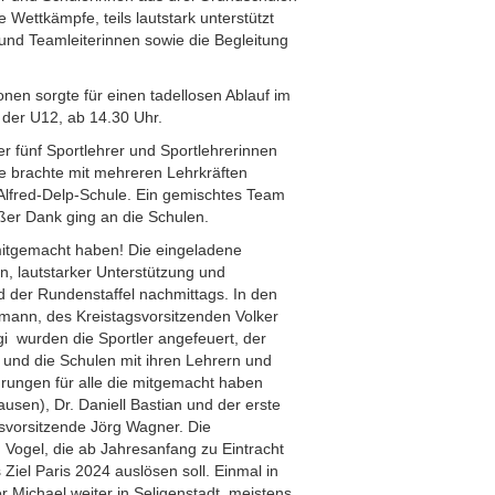
 Wettkämpfe, teils lautstark unterstützt
r und Teamleiterinnen sowie die Begleitung
en sorgte für einen tadellosen Ablauf im
 der U12, ab 14.30 Uhr.
er fünf Sportlehrer und Sportlehrerinnen
le brachte mit mehreren Lehrkräften
Alfred-Delp-Schule. Ein gemischtes Team
oßer Dank ging an die Schulen.
mitgemacht haben! Die eingeladene
en, lautstarker Unterstützung und
nd der Rundenstaffel nachmittags. In den
ann, des Kreistagsvorsitzenden Volker
i wurden die Sportler angefeuert, der
 und die Schulen mit ihren Lehrern und
hrungen für alle die mitgemacht haben
usen), Dr. Daniell Bastian und der erste
isvorsitzende Jörg Wagner. Die
 Vogel, die ab Jahresanfang zu Eintracht
 Ziel Paris 2024 auslösen soll. Einmal in
r Michael weiter in Seligenstadt, meistens