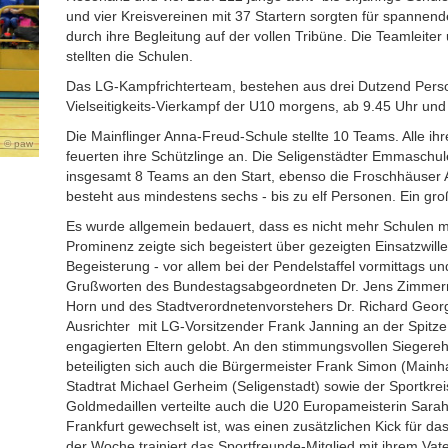
und vier Kreisvereinen mit 37 Startern sorgten für spannende
durch ihre Begleitung auf der vollen Tribüne. Die Teamleite
stellten die Schulen.
Das LG-Kampfrichterteam, bestehen aus drei Dutzend Person
Vielseitigkeits-Vierkampf der U10 morgens, ab 9.45 Uhr und
Die Mainflinger Anna-Freud-Schule stellte 10 Teams. Alle ihr
paw
feuerten ihre Schützlinge an. Die Seligenstädter Emmaschu
insgesamt 8 Teams an den Start, ebenso die Froschhäuser 
besteht aus mindestens sechs - bis zu elf Personen. Ein gr
Es wurde allgemein bedauert, dass es nicht mehr Schulen 
Prominenz zeigte sich begeistert über gezeigten Einsatzwill
Begeisterung - vor allem bei der Pendelstaffel vormittags u
Grußworten des Bundestagsabgeordneten Dr. Jens Zimmerm
Horn und des Stadtverordnetenvorstehers Dr. Richard Georg
Ausrichter mit LG-Vorsitzender Frank Janning an der Spitze
engagierten Eltern gelobt. An den stimmungsvollen Siegere
beteiligten sich auch die Bürgermeister Frank Simon (Mainha
Stadtrat Michael Gerheim (Seligenstadt) sowie der Sportkre
Goldmedaillen verteilte auch die U20 Europameisterin Sarah
Frankfurt gewechselt ist, was einen zusätzlichen Kick für das
der Woche trainiert das Sportfreunde-Mitglied mit ihrem Vate