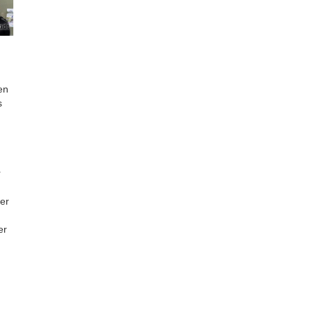
adt
en
s
r
er
er