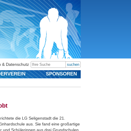
 & Datenschutz
suchen
ERVEREIN
SPONSOREN
obt
ichtete die LG Seligenstadt die 21.
Einhardschule aus. Sie fand eine großartige
ler und Schülerinnen aus drei Grundschulen