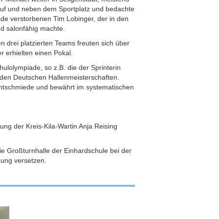
 auf und neben dem Sportplatz und bedachte
ade verstorbenen Tim Lobinger, der in den
d salonfähig machte.
en drei platzierten Teams freuten sich über
r erhielten einen Pokal.
ulolympiade, so z.B. die der Sprinterin
i den Deutschen Hallenmeisterschaften.
lentschmiede und bewährt im systematischen
ung der Kreis-Kila-Wartin Anja Reising
etik im Stadion an.
e Großturnhalle der Einhardschule bei der
stimmung versetzen.