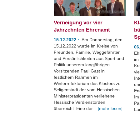
LG Seligenstadt
Verneigung vor vier
Kl
Jahrzehnten Ehrenamt
bü
Sp
15.12.2022
Am Donnerstag, den
15.12.2022 wurde im Kreise von
06
Freunden, Familie, Weggefährten
Eh
und Persönlichkeiten aus Sport und
im
Politik unserem langjährigen
Kr
Vorsitzenden Paul Gast in
vi
festlichem Rahmen im
In
Winterrefektorium des Klosters zu
und
Seligenstadt der vom Hessischen
En
Ministerpräsidenten verliehene
Im
Hessische Verdienstorden
Pa
überreicht. Eine der...
[mehr lesen]
Lan