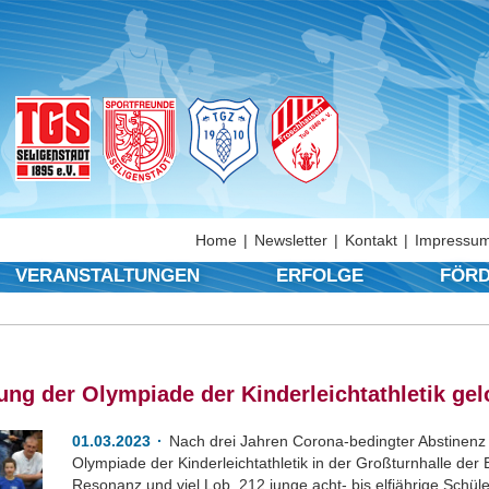
Home
Newsletter
Kontakt
Impressum
VERANSTALTUNGEN
ERFOLGE
FÖRD
ung der Olympiade der Kinderleichtathletik gel
01.03.2023
Nach drei Jahren Corona-bedingter Abstinenz r
Olympiade der Kinderleichtathletik in der Großturnhalle der 
Resonanz und viel Lob. 212 junge acht- bis elfjährige Schü