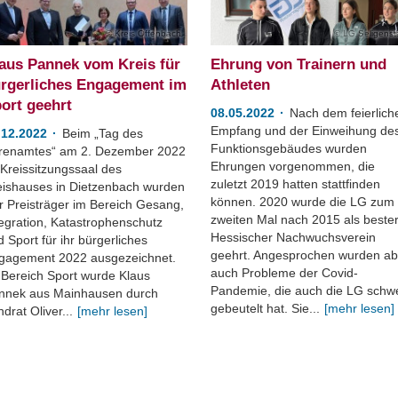
Kreis Offenbach
LG Seligenst
aus Pannek vom Kreis für
Ehrung von Trainern und
rgerliches Engagement im
Athleten
ort geehrt
08.05.2022
Nach dem feierlich
Empfang und der Einweihung de
.12.2022
Beim „Tag des
Funktionsgebäudes wurden
renamtes“ am 2. Dezember 2022
Ehrungen vorgenommen, die
 Kreissitzungssaal des
zuletzt 2019 hatten stattfinden
eishauses in Dietzenbach wurden
können. 2020 wurde die LG zum
er Preisträger im Bereich Gesang,
zweiten Mal nach 2015 als beste
tegration, Katastrophenschutz
Hessischer Nachwuchsverein
 Sport für ihr bürgerliches
geehrt. Angesprochen wurden ab
gagement 2022 ausgezeichnet.
auch Probleme der Covid-
 Bereich Sport wurde Klaus
Pandemie, die auch die LG schw
nnek aus Mainhausen durch
gebeutelt hat. Sie...
[mehr lesen]
drat Oliver...
[mehr lesen]