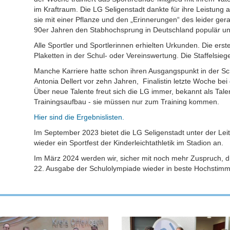
im Kraftraum. Die LG Seligenstadt dankte für ihre Leistung
sie mit einer Pflanze und den „Erinnerungen“ des leider ger
90er Jahren den Stabhochsprung in Deutschland populär un
Alle Sportler und Sportlerinnen erhielten Urkunden. Die erst
Plaketten in der Schul- oder Vereinswertung. Die Staffelsiege
Manche Karriere hatte schon ihren Ausgangspunkt in der Sch
Antonia Dellert vor zehn Jahren, Finalistin letzte Woche be
Über neue Talente freut sich die LG immer, bekannt als Ta
Trainingsaufbau - sie müssen nur zum Training kommen.
Hier sind die Ergebnislisten.
Im September 2023 bietet die LG Seligenstadt unter der Leit
wieder ein Sportfest der Kinderleichtathl
Im März 2024 werden wir, sicher mit noch mehr Zuspruch, di
22. Ausgabe der Schulolympiade wieder in beste Hoch