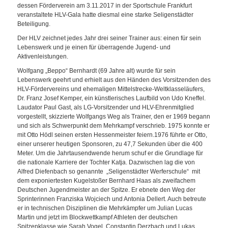
dessen Förderverein am 3.11.2017 in der Sportschule Frankfurt
veranstaltete HLV-Gala hatte diesmal eine starke Seligenstädter
Beteiligung.
Der HLV zeichnet jedes Jahr drei seiner Trainer aus: einen für sein
Lebenswerk und je einen für überragende Jugend- und
Aktivenleistungen.
Wolfgang „Beppo“ Bernhardt (69 Jahre alt) wurde für sein
Lebenswerk geehrt und erhielt aus den Händen des Vorsitzenden des
HLV-Fördervereins und ehemaligen Mittelstrecke-Weltklasseläufers,
Dr. Franz Josef Kemper, ein künstlerisches Laufbild von Udo Kneffel.
Laudator Paul Gast, als LG-Vorsitzender und HLV-Ehrenmitglied
vorgestellt, skizzierte Wolfgangs Weg als Trainer, den er 1969 begann
und sich als Schwerpunkt dem Mehrkampf verschrieb. 1975 konnte er
mit Otto Hödl seinen ersten Hessenmeister feiern.1976 führte er Otto,
einer unserer heutigen Sponsoren, zu 47,7 Sekunden über die 400
Meter. Um die Jahrtausendwende herum schuf er die Grundlage für
die nationale Karriere der Tochter Katja. Dazwischen lag die von
Alfred Diefenbach so genannte „Seligenstädter Werferschule“ mit
dem exponiertesten Kugelstoßer Bernhard Haas als zweifachem
Deutschen Jugendmeister an der Spitze. Er ebnete den Weg der
Sprinterinnen Franziska Wojciech und Antonia Dellert. Auch betreute
er in technischen Disziplinen die Mehrkämpfer um Julian Lucas
Martin und jetzt im Blockwettkampf Athleten der deutschen
Spitzenklasse wie Sarah Vogel, Constantin Derzbach und Lukas