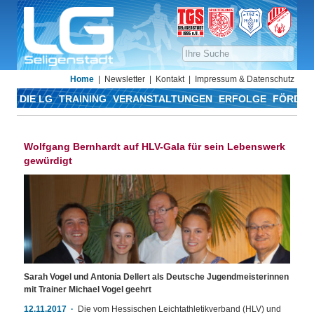
Home
Newsletter
Kontakt
Impressum & Datenschutz
DIE LG
TRAINING
VERANSTALTUNGEN
ERFOLGE
FÖRDER
Wolfgang Bernhardt auf HLV-Gala für sein Lebenswerk
gewürdigt
Sarah Vogel und Antonia Dellert als Deutsche Jugendmeisterinnen
mit Trainer Michael Vogel geehrt
12.11.2017
Die vom Hessischen Leichtathletikverband (HLV) und