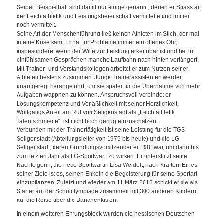
Seibel. Beispielhaft sind damit nur einige genannt, denen er Spass an
der Leichtathletik und Leistungsbereitschaft vermittelte und immer
noch vermittelt.
Seine Art der Menschenführung ließ keinen Athleten im Stich, der mal
in eine Krise kam. Er hat für Probleme immer ein offenes Ohr,
insbesondere, wenn der Wille zur Leistung erkennbar ist und hat in
einfühlsamen Gesprächen manche Laufbahn nach hinten verlängert.
Mit Trainer- und Vorstandskollegen arbeitet er zum Nutzen seiner
Athleten bestens zusammen. Junge Trainerassistenten werden
unaufgeregt herangeführt, um sie später für die Übernahme von mehr
Aufgaben wappnen zu können. Anspruchsvoll verbindet er
Lösungskompetenz und Verläßlichkeit mit seiner Herzlichkeit.
Wolfgangs Anteil am Ruf von Seligenstadt als „Leichtathletik
Talentschmiede“ ist nicht hoch genug einzuschätzen.
Verbunden mit der Trainertätigkeit ist seine Leistung für die TGS
Seligenstadt (Abteilungsleiter von 1975 bis heute) und die LG
Seligenstadt, deren Gründungsvorsitzender er 1981war, um dann bis
zum letzten Jahr als LG-Sportwart zu wirken. Er unterstützt seine
Nachfolgerin, die neue Sportwartin Lisa Weidelt, nach Kräften. Eines
seiner Ziele ist es, seinen Enkeln die Begeisterung für seine Sportart
einzupflanzen. Zuletzt und wieder am 11.März 2018 schickt er sie als
Starter auf der Schulolympiade zusammen mit 300 anderen Kindern
auf die Reise über die Bananenkisten.
In einem weiteren Ehrungsblock wurden die hessischen Deutschen