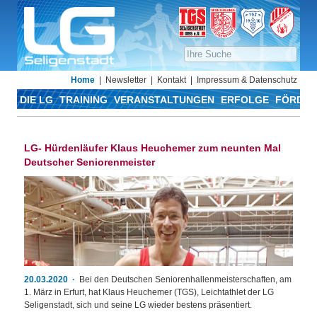
Home
Newsletter
Kontakt
Impressum & Datenschutz
DIE LG
TRAINING
VERANSTALTUNGEN
ERFOLGE
FÖRDER
LG- Hürdenläufer Klaus Heuchemer zum neunten Mal
Deutscher Seniorenmeister
20.03.2020
Bei den Deutschen Seniorenhallenmeisterschaften, am
1. März in Erfurt, hat Klaus Heuchemer (TGS), Leichtathlet der LG
Seligenstadt, sich und seine LG wieder bestens präsentiert.